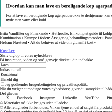
Hvordan kan man lave en beroligende kop agerpa
For at lave en beroligende kop agerpadderokke te derhjemme, kan d
nyde teen varm eller kold.
Brita Vandfilter og Filterkande
•
Hørfrøolie: En komplet guide til koldp
Kombination
•
Krampe i foden: Årsager og behandlingsmetoder
•
Pant
Helsam Næstved
•
Alt du behøver at vide om glutenfri kost
•
Kost Lex
Skriv dig op til vores nyhedsbrev
Få inspiration, viden og små genveje direkte i din indbakke.
Indtast e-mail
Tilmeld dig
Jeg godkender brugerbetingelser og privatlivspolitik.
Når du vælger at modtage vores nyhedsbrev, giver du samtykke til både v
Del glæden
X
Facebook
Instagram
LinkedIn
YouTube
Pin
© Materialet må ikke bruges uden tilladelse.
© Alle rettigheder forbeholdes. Vi kan tjene en del af salget fra produk
© Ophavsret gælder for alt indhold her. Vi kan få en del af salget genne