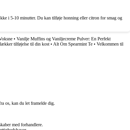
e i 5-10 minutter. Du kan tilføje honning eller citron for smag og
 Voksne
•
Vanilje Muffins og Vaniljecreme Pulver: En Perfekt
ker tilføjelse til din kost
•
Alt Om Spearmint Te
•
Velkommen til
a os, kan du let framelde dig.
rskaber med forhandlere.
ettighedshaver.