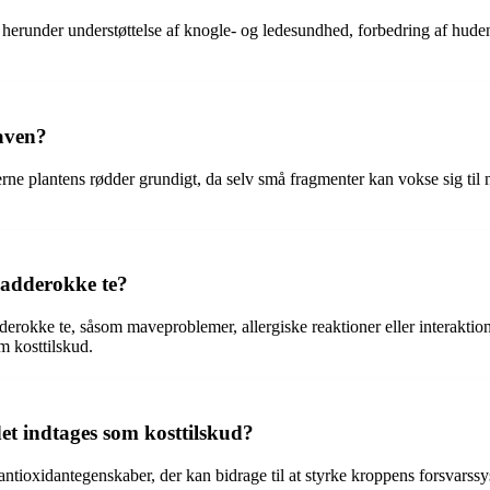
runder understøttelse af knogle- og ledesundhed, forbedring af hudens t
aven?
jerne plantens rødder grundigt, da selv små fragmenter kan vokse sig t
 padderokke te?
rokke te, såsom maveproblemer, allergiske reaktioner eller interaktione
m kosttilskud.
t indtages som kosttilskud?
ntioxidantegenskaber, der kan bidrage til at styrke kroppens forsvars