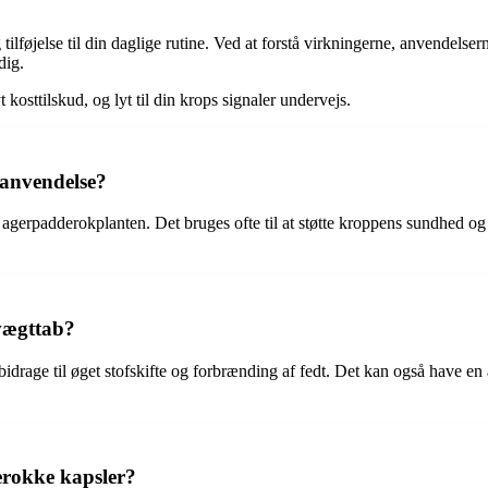
g tilføjelse til din daglige rutine. Ved at forstå virkningerne, anvendel
dig.
 kosttilskud, og lyt til din krops signaler undervejs.
 anvendelse?
fra agerpadderokplanten. Det bruges ofte til at støtte kroppens sundhed 
vægttab?
drage til øget stofskifte og forbrænding af fedt. Det kan også have en 
derokke kapsler?