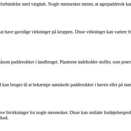
 forbindelse med vægttab. Nogle mennesker mener, at agerpadderok kan 
have gavnlige virkninger på kroppen. Disse virkninger kan variere fra p
såsom padderokker i landbruget. Planterne indeholder stoffer, som pote
 kan bruges til at bekæmpe uønskede padderokker i haven eller på marker
ve bivirkninger for nogle mennesker. Disse kan omfatte fordøjelsesprobl
skud.