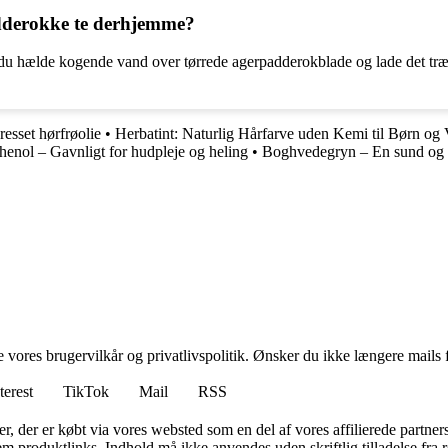
dderokke te derhjemme?
u hælde kogende vand over tørrede agerpadderokblade og lade det trækk
resset hørfrøolie
•
Herbatint: Naturlig Hårfarve uden Kemi til Børn og
henol – Gavnligt for hudpleje og heling
•
Boghvedegryn – En sund og læk
ores brugervilkår og privatlivspolitik. Ønsker du ikke længere mails fr
terest
TikTok
Mail
RSS
ter, der er købt via vores websted som en del af vores affilierede partne
m produktlinks. Indhold må ikke anvendes uden skriftlig tilladelse fra r