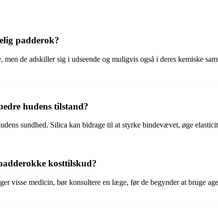
elig padderok?
, men de adskiller sig i udseende og muligvis også i deres kemiske sa
bedre hudens tilstand?
hudens sundhed. Silica kan bidrage til at styrke bindevævet, øge elastici
padderokke kosttilskud?
ager visse medicin, bør konsultere en læge, før de begynder at bruge ag