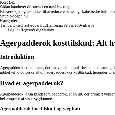
Kost Lex
Sådan håndterer du stress i en travl hverdag
Få værktøjer og teknikker til at reducere stress og skabe bedre balance m
Snup e-bogen nu
Kategorier
Tænder
Øjne
Ører
Fødder
Hud
Hår
Terapi
Velvære
Søvn
Læge
Log ind
Registrér dig
Mailnyt
Agerpadderok kosttilskud: Alt h
Introduktion
Agerpadderok er en plante, der har vundet popularitet som et naturligt
artikel vil vi udforske alt om agerpadderokke kosttilskud, herunder vir
Hvad er agerpadderok?
Agerpadderok, også kendt som padderok, er en urt, der primært vokser 
bekæmpelse af visse sygdomme.
Agerpadderok kosttilskud og vægttab