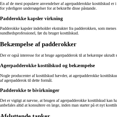
En af de mest populære anvendelser af agerpadderokke kosttilskud er i
for yderligere undersøgelser for at bekræfte disse påstande.
Padderokke kapsler virkning
Padderokke kapsler indeholder ekstrakter fra padderokken, som menes at 
sundhedsprofessionel, før du bruger kosttilskud.
Bekæmpelse af padderokker
Der er også interesse for at bruge agerpadderok til at bekæmpe ukrudt 
Agerpadderokke kosttilskud og bekæmpelse
Nogle producenter af kosttilskud hævder, at agerpadderokke kosttilskud
af agerpadderok til dette formål.
Padderokke te bivirkninger
Det er vigtigt at nævne, at brugen af agerpadderokke kosttilskud kan ha
anbefales altid at konsultere en læge, inden man starter på et nyt kosttil
Afsluttende tanker