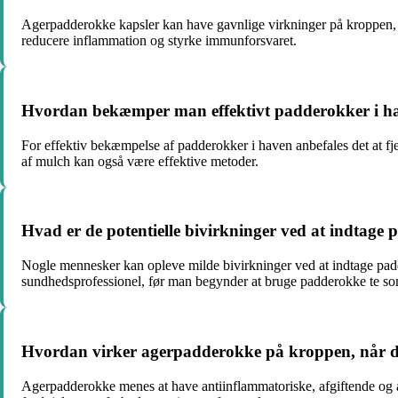
Agerpadderokke kapsler kan have gavnlige virkninger på kroppen, he
reducere inflammation og styrke immunforsvaret.
Hvordan bekæmper man effektivt padderokker i h
For effektiv bekæmpelse af padderokker i haven anbefales det at f
af mulch kan også være effektive metoder.
Hvad er de potentielle bivirkninger ved at indtage
Nogle mennesker kan opleve milde bivirkninger ved at indtage padde
sundhedsprofessionel, før man begynder at bruge padderokke te so
Hvordan virker agerpadderokke på kroppen, når de
Agerpadderokke menes at have antiinflammatoriske, afgiftende og a