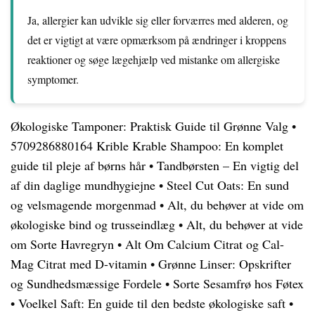
Ja, allergier kan udvikle sig eller forværres med alderen, og
det er vigtigt at være opmærksom på ændringer i kroppens
reaktioner og søge lægehjælp ved mistanke om allergiske
symptomer.
Økologiske Tamponer: Praktisk Guide til Grønne Valg
•
5709286880164 Krible Krable Shampoo: En komplet
guide til pleje af børns hår
•
Tandbørsten – En vigtig del
af din daglige mundhygiejne
•
Steel Cut Oats: En sund
og velsmagende morgenmad
•
Alt, du behøver at vide om
økologiske bind og trusseindlæg
•
Alt, du behøver at vide
om Sorte Havregryn
•
Alt Om Calcium Citrat og Cal-
Mag Citrat med D-vitamin
•
Grønne Linser: Opskrifter
og Sundhedsmæssige Fordele
•
Sorte Sesamfrø hos Føtex
•
Voelkel Saft: En guide til den bedste økologiske saft
•