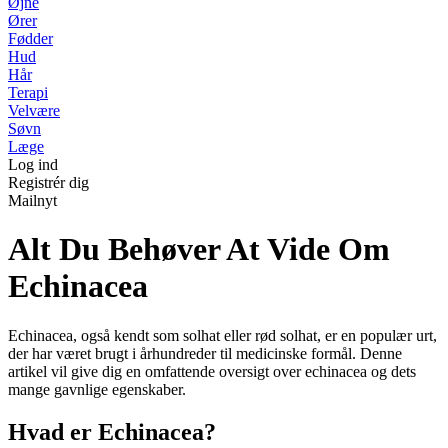
Øjne
Ører
Fødder
Hud
Hår
Terapi
Velvære
Søvn
Læge
Log ind
Registrér dig
Mailnyt
Alt Du Behøver At Vide Om
Echinacea
Echinacea, også kendt som solhat eller rød solhat, er en populær urt,
der har været brugt i århundreder til medicinske formål. Denne
artikel vil give dig en omfattende oversigt over echinacea og dets
mange gavnlige egenskaber.
Hvad er Echinacea?