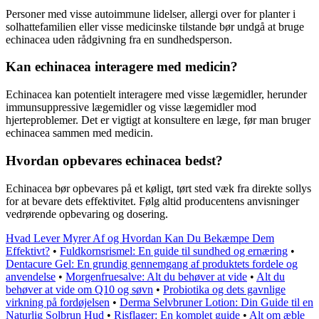
Personer med visse autoimmune lidelser, allergi over for planter i
solhattefamilien eller visse medicinske tilstande bør undgå at bruge
echinacea uden rådgivning fra en sundhedsperson.
Kan echinacea interagere med medicin?
Echinacea kan potentielt interagere med visse lægemidler, herunder
immunsuppressive lægemidler og visse lægemidler mod
hjerteproblemer. Det er vigtigt at konsultere en læge, før man bruger
echinacea sammen med medicin.
Hvordan opbevares echinacea bedst?
Echinacea bør opbevares på et køligt, tørt sted væk fra direkte sollys
for at bevare dets effektivitet. Følg altid producentens anvisninger
vedrørende opbevaring og dosering.
Hvad Lever Myrer Af og Hvordan Kan Du Bekæmpe Dem
Effektivt?
•
Fuldkornsrismel: En guide til sundhed og ernæring
•
Dentacure Gel: En grundig gennemgang af produktets fordele og
anvendelse
•
Morgenfruesalve: Alt du behøver at vide
•
Alt du
behøver at vide om Q10 og søvn
•
Probiotika og dets gavnlige
virkning på fordøjelsen
•
Derma Selvbruner Lotion: Din Guide til en
Naturlig Solbrun Hud
•
Risflager: En komplet guide
•
Alt om æble