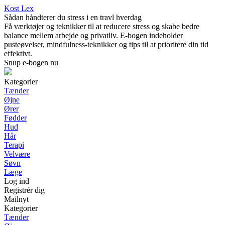
Kost Lex
Sådan håndterer du stress i en travl hverdag
Få værktøjer og teknikker til at reducere stress og skabe bedre
balance mellem arbejde og privatliv. E-bogen indeholder
pusteøvelser, mindfulness-teknikker og tips til at prioritere din tid
effektivt.
Snup e-bogen nu
Kategorier
Tænder
Øjne
Ører
Fødder
Hud
Hår
Terapi
Velvære
Søvn
Læge
Log ind
Registrér dig
Mailnyt
Kategorier
Tænder