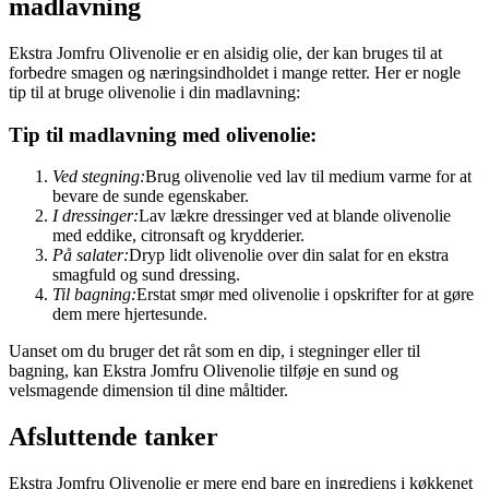
madlavning
Ekstra Jomfru Olivenolie er en alsidig olie, der kan bruges til at
forbedre smagen og næringsindholdet i mange retter. Her er nogle
tip til at bruge olivenolie i din madlavning:
Tip til madlavning med olivenolie:
Ved stegning:
Brug olivenolie ved lav til medium varme for at
bevare de sunde egenskaber.
I dressinger:
Lav lækre dressinger ved at blande olivenolie
med eddike, citronsaft og krydderier.
På salater:
Dryp lidt olivenolie over din salat for en ekstra
smagfuld og sund dressing.
Til bagning:
Erstat smør med olivenolie i opskrifter for at gøre
dem mere hjertesunde.
Uanset om du bruger det råt som en dip, i stegninger eller til
bagning, kan Ekstra Jomfru Olivenolie tilføje en sund og
velsmagende dimension til dine måltider.
Afsluttende tanker
Ekstra Jomfru Olivenolie er mere end bare en ingrediens i køkkenet