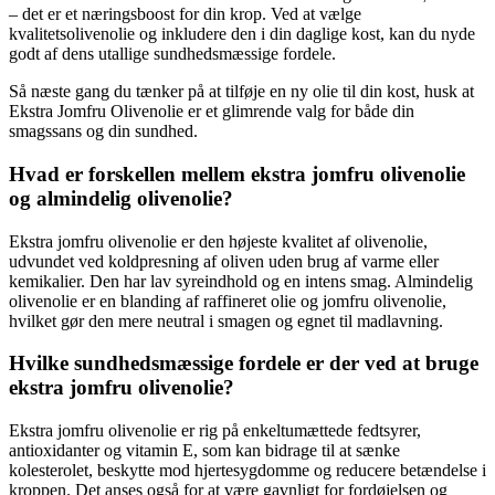
– det er et næringsboost for din krop. Ved at vælge
kvalitetsolivenolie og inkludere den i din daglige kost, kan du nyde
godt af dens utallige sundhedsmæssige fordele.
Så næste gang du tænker på at tilføje en ny olie til din kost, husk at
Ekstra Jomfru Olivenolie er et glimrende valg for både din
smagssans og din sundhed.
Hvad er forskellen mellem ekstra jomfru olivenolie
og almindelig olivenolie?
Ekstra jomfru olivenolie er den højeste kvalitet af olivenolie,
udvundet ved koldpresning af oliven uden brug af varme eller
kemikalier. Den har lav syreindhold og en intens smag. Almindelig
olivenolie er en blanding af raffineret olie og jomfru olivenolie,
hvilket gør den mere neutral i smagen og egnet til madlavning.
Hvilke sundhedsmæssige fordele er der ved at bruge
ekstra jomfru olivenolie?
Ekstra jomfru olivenolie er rig på enkeltumættede fedtsyrer,
antioxidanter og vitamin E, som kan bidrage til at sænke
kolesterolet, beskytte mod hjertesygdomme og reducere betændelse i
kroppen. Det anses også for at være gavnligt for fordøjelsen og