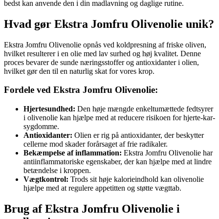
bedst kan anvende den i din madlavning og daglige rutine.
Hvad gør Ekstra Jomfru Olivenolie unik?
Ekstra Jomfru Olivenolie opnås ved koldpresning af friske oliven,
hvilket resulterer i en olie med lav surhed og høj kvalitet. Denne
proces bevarer de sunde næringsstoffer og antioxidanter i olien,
hvilket gør den til en naturlig skat for vores krop.
Fordele ved Ekstra Jomfru Olivenolie:
Hjertesundhed:
Den høje mængde enkeltumættede fedtsyrer
i olivenolie kan hjælpe med at reducere risikoen for hjerte-kar-
sygdomme.
Antioxidanter:
Olien er rig på antioxidanter, der beskytter
cellerne mod skader forårsaget af frie radikaler.
Bekæmpelse af inflammation:
Ekstra Jomfru Olivenolie har
antiinflammatoriske egenskaber, der kan hjælpe med at lindre
betændelse i kroppen.
Vægtkontrol:
Trods sit høje kalorieindhold kan olivenolie
hjælpe med at regulere appetitten og støtte vægttab.
Brug af Ekstra Jomfru Olivenolie i