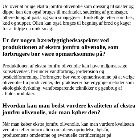
Ud over at bruge ekstra jomfru olivenolie som dressing til salater og
dippe, kan den også bruges til marinader, sautering af grøntsager,
tilberedning af pasta og som smagsgiver i forskellige retter som fisk,
kød og supper. Olien kan også bruges til bagning af brød og kager
for at tilføje en unik smag.
Er der nogen bæredygtighedsaspekter ved
produktionen af ekstra jomfru olivenolie, som
forbrugere bør være opmærksomme på?
Produktionen af ekstra jomfru olivenolie kan have miljømæssige
konsekvenser, herunder vandforbrug, jorderosion og
pesticidforurening. Forbrugere bør være opmærksomme på at vælge
olivenolie fra producenter, der praktiserer bæredygtige metoder som
økologisk dyrkning, vandbesparende teknikker og genbrug af
affaldsprodukter.
Hvordan kan man bedst vurdere kvaliteten af ekstra
jomfru olivenolie, når man køber den?
Når man køber ekstra jomfru olivenolie, kan man vurdere kvaliteten
ved at se efter information om oliens oprindelse, høstår,
producentens omdømme og eventuelle certificeringer på