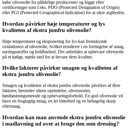
købe olivenolie fra pålidelige producenter og kigge efter
certificeringer som f.eks. PDO (Protected Designation of Origin)
eller PGI (Protected Geographical Indication) for at sikre ægtheden.
Hvordan påvirker høje temperaturer og lys
kvaliteten af ekstra jomfru olivenolie?
Høje temperaturer og eksponering for lys kan fremskynde
oxidationen af olivenolie, hvilket resulterer i en forringelse af smag,
næringsstoffer og holdbarhed. Det anbefales at opbevare olivenolie
på et køligt, mørkt sted for at bevare dens kvalitet.
Hvilke faktorer påvirker smagen og kvaliteten af
ekstra jomfru olivenolie?
Smagen og kvaliteten af ekstra jomfru olivenolie påvirkes af flere
faktorer, herunder oliens oprindelse, olivensorter,
høsthøstningsmetode og opbevaringsforhold. En god olivenolie vil
have en frugtagtig smag, en let bitterhed og en behagelig skarp
eftersmag.
Hvordan kan man anvende ekstra jomfru olivenolie
i madlavning ud over at bruge den som dressing?