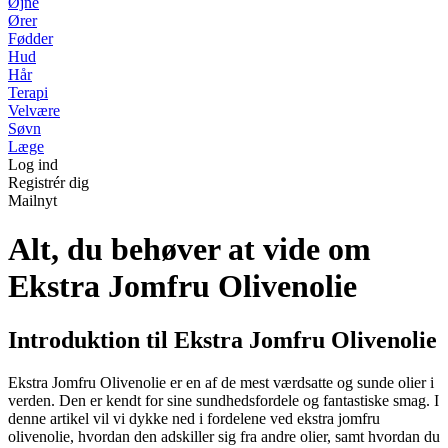
Øjne
Ører
Fødder
Hud
Hår
Terapi
Velvære
Søvn
Læge
Log ind
Registrér dig
Mailnyt
Alt, du behøver at vide om
Ekstra Jomfru Olivenolie
Introduktion til Ekstra Jomfru Olivenolie
Ekstra Jomfru Olivenolie er en af de mest værdsatte og sunde olier i
verden. Den er kendt for sine sundhedsfordele og fantastiske smag. I
denne artikel vil vi dykke ned i fordelene ved ekstra jomfru
olivenolie, hvordan den adskiller sig fra andre olier, samt hvordan du