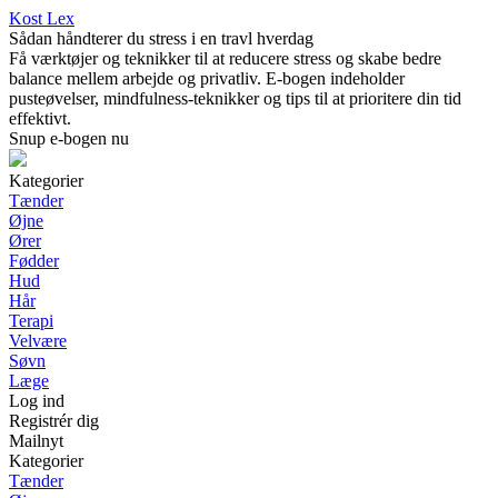
Kost Lex
Sådan håndterer du stress i en travl hverdag
Få værktøjer og teknikker til at reducere stress og skabe bedre
balance mellem arbejde og privatliv. E-bogen indeholder
pusteøvelser, mindfulness-teknikker og tips til at prioritere din tid
effektivt.
Snup e-bogen nu
Kategorier
Tænder
Øjne
Ører
Fødder
Hud
Hår
Terapi
Velvære
Søvn
Læge
Log ind
Registrér dig
Mailnyt
Kategorier
Tænder