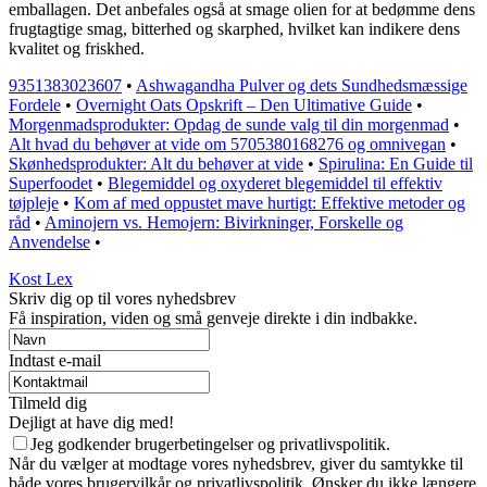
emballagen. Det anbefales også at smage olien for at bedømme dens
frugtagtige smag, bitterhed og skarphed, hvilket kan indikere dens
kvalitet og friskhed.
9351383023607
•
Ashwagandha Pulver og dets Sundhedsmæssige
Fordele
•
Overnight Oats Opskrift – Den Ultimative Guide
•
Morgenmadsprodukter: Opdag de sunde valg til din morgenmad
•
Alt hvad du behøver at vide om 5705380168276 og omnivegan
•
Skønhedsprodukter: Alt du behøver at vide
•
Spirulina: En Guide til
Superfoodet
•
Blegemiddel og oxyderet blegemiddel til effektiv
tøjpleje
•
Kom af med oppustet mave hurtigt: Effektive metoder og
råd
•
Aminojern vs. Hemojern: Bivirkninger, Forskelle og
Anvendelse
•
Kost Lex
Skriv dig op til vores nyhedsbrev
Få inspiration, viden og små genveje direkte i din indbakke.
Indtast e-mail
Tilmeld dig
Dejligt at have dig med!
Jeg godkender brugerbetingelser og privatlivspolitik.
Når du vælger at modtage vores nyhedsbrev, giver du samtykke til
både vores brugervilkår og privatlivspolitik. Ønsker du ikke længere