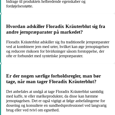
bidrage til produktets helbredende egenskaber og
fordøjelsesstøtte.
Hvordan adskiller Floradix Kräuterblut sig fra
andre jernpræparater på markedet?
Floradix Kräuterblut adskiller sig fra traditionelle jernpræparater
ved at kombinere jern med urter, hvilket kan øge jernoptagelsen
og reducere risikoen for bivirkninger såsom forstoppelse, der
ofte er forbundet med syntetiske jernpræparater.
Er der nogen særlige forholdsregler, man bør
tage, når man tager Floradix Kräuterblut?
Det anbefales at undgå at tage Floradix Kräuterblut samtidig
med kaffe, te eller mælkeprodukter, da disse kan hæmme
jernoptagelsen. Det er også vigtigt at følge anbefalingerne for
dosering og konsultere en sundhedsprofessionel ved langvarig
brug eller ved tvivl om egnethed.