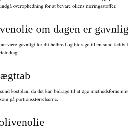
t undgå overophedning for at bevare oliens næringsstoffer.
venolie om dagen er gavnlig
n være gavnligt for dit helbred og bidrage til en sund fedtbal
ieindtag.
vægttab
 sund kostplan, da det kan bidrage til at øge mæthedsfornemm
om på portionsstørrelserne.
olivenolie