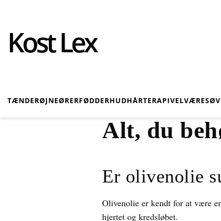
Kost Lex
TÆNDER
ØJNE
ØRER
FØDDER
HUD
HÅR
TERAPI
VELVÆRE
SØ
Alt, du beh
Er olivenolie s
Olivenolie er kendt for at være e
hjertet og kredsløbet.