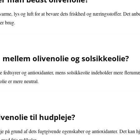
rme, lys og luft for at bevare dets friskhed og næringsstoffer. Det anbe
er brug.
 mellem olivenolie og solsikkeolie?
e fedtsyrer og antioxidanter, mens solsikkeolie indeholder mere flerumæt
lie er mere neutral.
enolie til hudpleje?
leje på grund af dets fugtgivende egenskaber og antioxidanter. Det kan h
mod frie radikaler.