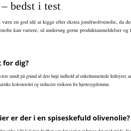
– bedst i test
 være en god idé at kigge efter ekstra jomfruolivenolie, da den
venolie kan variere, så undersøg gerne produktanmeldelser og te
 for dig?
t være sundt på grund af dets høje indhold af enkeltumættede fedtsyrer, 
 sænke kolesterolet og reducere risikoen for hjertesygdomme.
r er der i en spiseskefuld olivenolie?
der cirka 120 kalorier, hvilket gør det vigtigt at bruge det med måde, 