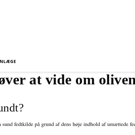
VN
LÆGE
øver at vide om oliven
undt?
n sund fedtkilde på grund af dens høje indhold af umættede fed