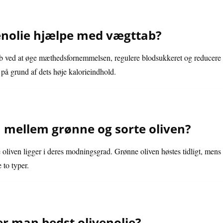
enolie hjælpe med vægttab?
 ved at øge mæthedsfornemmelsen, regulere blodsukkeret og reducere t
på grund af dets høje kalorieindhold.
n mellem grønne og sorte oliven?
oliven ligger i deres modningsgrad. Grønne oliven høstes tidligt, mens
 to typer.
r man bedst olivenolie?