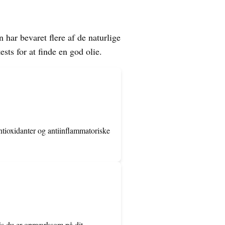
 har bevaret flere af de naturlige
sts for at finde en god olie.
antioxidanter og antiinflammatoriske
hvis du er opmærksom på dit