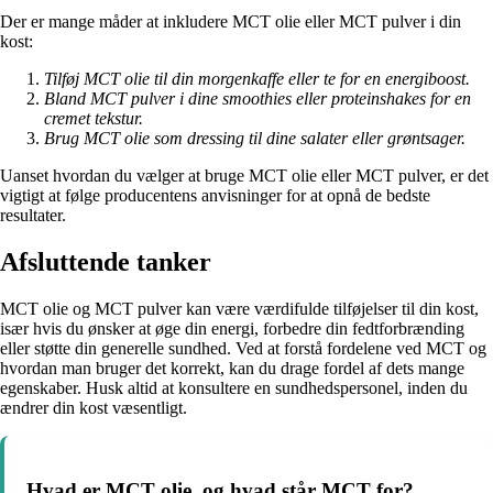
Der er mange måder at inkludere MCT olie eller MCT pulver i din
kost:
Tilføj MCT olie til din morgenkaffe eller te for en energiboost.
Bland MCT pulver i dine smoothies eller proteinshakes for en
cremet tekstur.
Brug MCT olie som dressing til dine salater eller grøntsager.
Uanset hvordan du vælger at bruge MCT olie eller MCT pulver, er det
vigtigt at følge producentens anvisninger for at opnå de bedste
resultater.
Afsluttende tanker
MCT olie og MCT pulver kan være værdifulde tilføjelser til din kost,
især hvis du ønsker at øge din energi, forbedre din fedtforbrænding
eller støtte din generelle sundhed. Ved at forstå fordelene ved MCT og
hvordan man bruger det korrekt, kan du drage fordel af dets mange
egenskaber. Husk altid at konsultere en sundhedspersonel, inden du
ændrer din kost væsentligt.
Hvad er MCT olie, og hvad står MCT for?