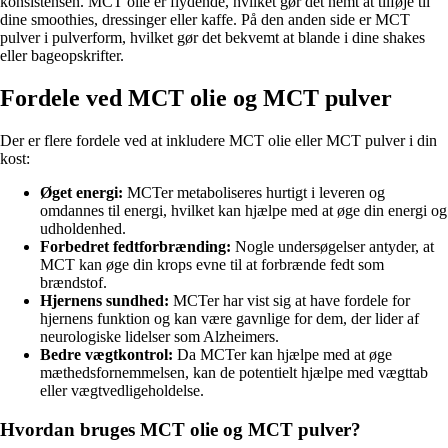
konsistensen. MCT olie er flydende, hvilket gør det nemt at tilføje til
dine smoothies, dressinger eller kaffe. På den anden side er MCT
pulver i pulverform, hvilket gør det bekvemt at blande i dine shakes
eller bageopskrifter.
Fordele ved MCT olie og MCT pulver
Der er flere fordele ved at inkludere MCT olie eller MCT pulver i din
kost:
Øget energi:
MCTer metaboliseres hurtigt i leveren og
omdannes til energi, hvilket kan hjælpe med at øge din energi og
udholdenhed.
Forbedret fedtforbrænding:
Nogle undersøgelser antyder, at
MCT kan øge din krops evne til at forbrænde fedt som
brændstof.
Hjernens sundhed:
MCTer har vist sig at have fordele for
hjernens funktion og kan være gavnlige for dem, der lider af
neurologiske lidelser som Alzheimers.
Bedre vægtkontrol:
Da MCTer kan hjælpe med at øge
mæthedsfornemmelsen, kan de potentielt hjælpe med vægttab
eller vægtvedligeholdelse.
Hvordan bruges MCT olie og MCT pulver?