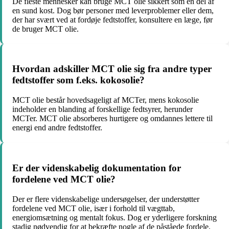
De fleste mennesker kan bruge MCT olie sikkert som en del af
en sund kost. Dog bør personer med leverproblemer eller dem,
der har svært ved at fordøje fedtstoffer, konsultere en læge, før
de bruger MCT olie.
Hvordan adskiller MCT olie sig fra andre typer
fedtstoffer som f.eks. kokosolie?
MCT olie består hovedsageligt af MCTer, mens kokosolie
indeholder en blanding af forskellige fedtsyrer, herunder
MCTer. MCT olie absorberes hurtigere og omdannes lettere til
energi end andre fedtstoffer.
Er der videnskabelig dokumentation for
fordelene ved MCT olie?
Der er flere videnskabelige undersøgelser, der understøtter
fordelene ved MCT olie, især i forhold til vægttab,
energiomsætning og mentalt fokus. Dog er yderligere forskning
stadig nødvendig for at bekræfte nogle af de påståede fordele.