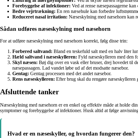
Lindring af allergisymptomer:
Ved at skylle næsen regelmæssig
Forebyggelse af infektioner:
Ved at rense næsepassagerne kan du
Bedre vejrtrækning:
En ren næsehule kan forbedre luftstrømme
Reduceret nasal irritation:
Næseskylning med næsehorn kan redu
Sådan udføres næseskylning med næsehorn
For at udføre næseskylning med næsehorn korrekt, følg disse trin:
Forbered saltvand:
Bland en teskefuld salt med en halv liter lu
Hæld saltvand i næseskylleren:
Fyld næseskylleren med den fo
Skyl næsen:
Bøj dig over en vask eller bruser, drej hovedet til 
næsepassagen. Lad vandet løbe ud af det modsatte næsebor.
Gentag:
Gentag processen med det andet næsebor.
Rens næseskylleren:
Efter brug skal du rengøre næseskylleren 
Afsluttende tanker
Næseskylning med næsehorn er en enkel og effektiv måde at holde din n
symptomer og forebyggelse af infektioner. Husk altid at følge anvisni
Hvad er en næseskyller, og hvordan fungerer den?