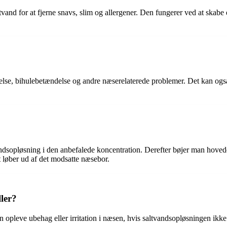
tvand for at fjerne snavs, slim og allergener. Den fungerer ved at skab
lelse, bihulebetændelse og andre næserelaterede problemer. Det kan også 
andsopløsning i den anbefalede koncentration. Derefter bøjer man hovede
 løber ud af det modsatte næsebor.
ler?
opleve ubehag eller irritation i næsen, hvis saltvandsopløsningen ikke e