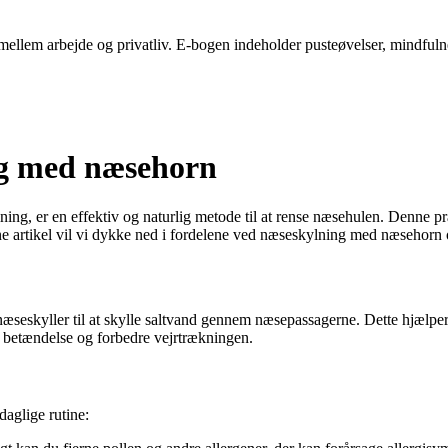
ellem arbejde og privatliv. E-bogen indeholder pusteøvelser, mindfulness-
ng med næsehorn
, er en effektiv og naturlig metode til at rense næsehulen. Denne praks
ne artikel vil vi dykke ned i fordelene ved næseskylning med næsehorn 
eskyller til at skylle saltvand gennem næsepassagerne. Dette hjælper m
e betændelse og forbedre vejrtrækningen.
daglige rutine: