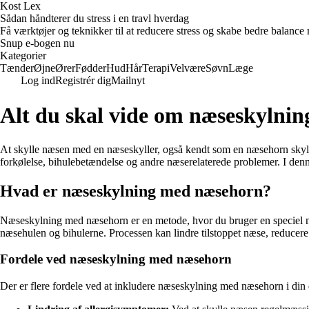
Kost Lex
Sådan håndterer du stress i en travl hverdag
Få værktøjer og teknikker til at reducere stress og skabe bedre balance m
Snup e-bogen nu
Kategorier
Tænder
Øjne
Ører
Fødder
Hud
Hår
Terapi
Velvære
Søvn
Læge
Log ind
Registrér dig
Mailnyt
Alt du skal vide om næseskylni
At skylle næsen med en næseskyller, også kendt som en næsehorn skylning
forkølelse, bihulebetændelse og andre næserelaterede problemer. I den
Hvad er næseskylning med næsehorn?
Næseskylning med næsehorn er en metode, hvor du bruger en speciel næs
næsehulen og bihulerne. Processen kan lindre tilstoppet næse, reducer
Fordele ved næseskylning med næsehorn
Der er flere fordele ved at inkludere næseskylning med næsehorn i din 