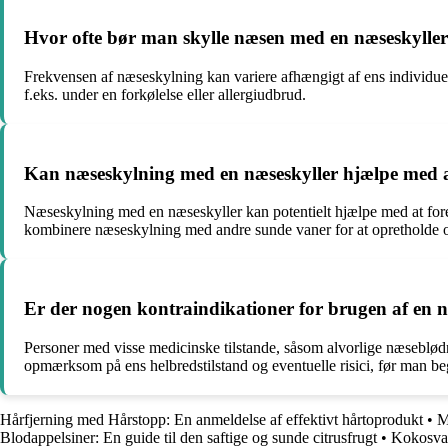
Hvor ofte bør man skylle næsen med en næseskylle
Frekvensen af næseskylning kan variere afhængigt af ens individue
f.eks. under en forkølelse eller allergiudbrud.
Kan næseskylning med en næseskyller hjælpe med
Næseskylning med en næseskyller kan potentielt hjælpe med at fore
kombinere næseskylning med andre sunde vaner for at opretholde 
Er der nogen kontraindikationer for brugen af en n
Personer med visse medicinske tilstande, såsom alvorlige næseblødni
opmærksom på ens helbredstilstand og eventuelle risici, før man be
Hårfjerning med Hårstopp: En anmeldelse af effektivt hårtoprodukt
•
M
Blodappelsiner: En guide til den saftige og sunde citrusfrugt
•
Kokosvan