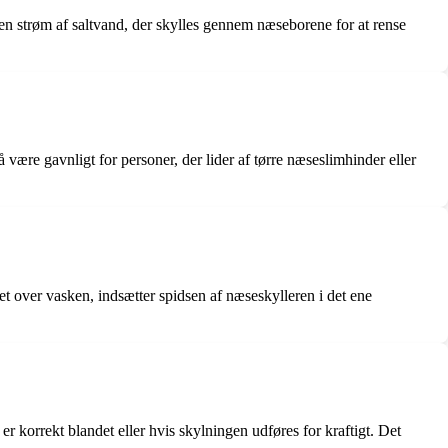
e en strøm af saltvand, der skylles gennem næseborene for at rense
være gavnligt for personer, der lider af tørre næseslimhinder eller
t over vasken, indsætter spidsen af næseskylleren i det ene
r korrekt blandet eller hvis skylningen udføres for kraftigt. Det