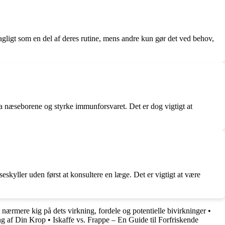
ligt som en del af deres rutine, mens andre kun gør det ved behov,
a næseborene og styrke immunforsvaret. Det er dog vigtigt at
skyller uden først at konsultere en læge. Det er vigtigt at være
t nærmere kig på dets virkning, fordele og potentielle bivirkninger
•
ng af Din Krop
•
Iskaffe vs. Frappe – En Guide til Forfriskende