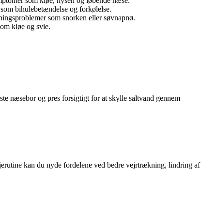
symptomer som kløe, nysen og løbende næse.
r som bihulebetændelse og forkølelse.
ningsproblemer som snorken eller søvnapnø.
om kløe og svie.
ste næsebor og pres forsigtigt for at skylle saltvand gennem
erutine kan du nyde fordelene ved bedre vejrtrækning, lindring af
.