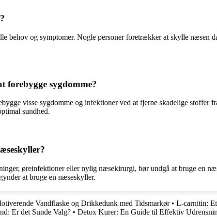
r?
lle behov og symptomer. Nogle personer foretrækker at skylle næsen dag
 at forebygge sygdomme?
bygge visse sygdomme og infektioner ved at fjerne skadelige stoffer fr
optimal sundhed.
æseskyller?
nger, øreinfektioner eller nylig næsekirurgi, bør undgå at bruge en næse
gynder at bruge en næseskyller.
otiverende Vandflaske og Drikkedunk med Tidsmarkør
•
L-carnitin: E
d: Er det Sunde Valg?
•
Detox Kurer: En Guide til Effektiv Udrensni