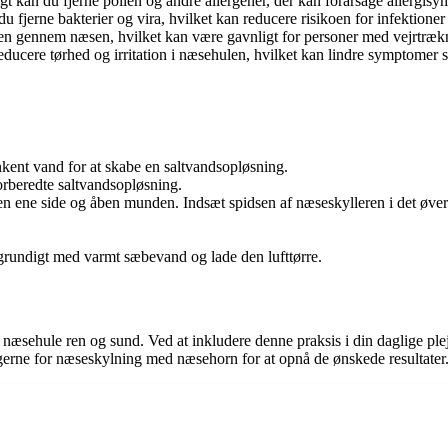
t kan du fjerne pollen og andre allergener, der kan forårsage allergi
 fjerne bakterier og vira, hvilket kan reducere risikoen for infektione
n gennem næsen, hvilket kan være gavnligt for personer med vejrtræk
cere tørhed og irritation i næsehulen, hvilket kan lindre symptomer s
nkent vand for at skabe en saltvandsopløsning.
rberedte saltvandsopløsning.
den ene side og åben munden. Indsæt spidsen af næseskylleren i det øver
grundigt med varmt sæbevand og lade den lufttørre.
æsehule ren og sund. Ved at inkludere denne praksis i din daglige plej
ngerne for næseskylning med næsehorn for at opnå de ønskede resultater