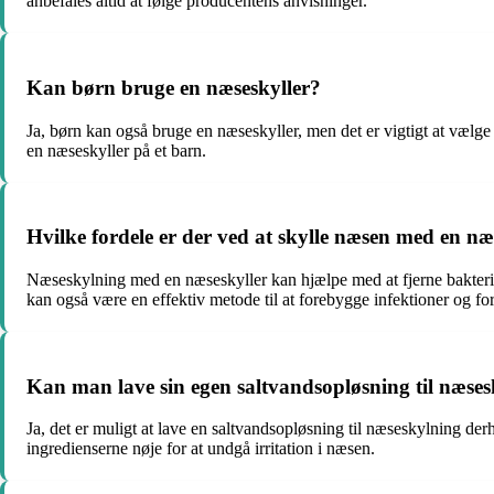
anbefales altid at følge producentens anvisninger.
Kan børn bruge en næseskyller?
Ja, børn kan også bruge en næseskyller, men det er vigtigt at vælge 
en næseskyller på et barn.
Hvilke fordele er der ved at skylle næsen med en næ
Næseskylning med en næseskyller kan hjælpe med at fjerne bakterie
kan også være en effektiv metode til at forebygge infektioner og f
Kan man lave sin egen saltvandsopløsning til næs
Ja, det er muligt at lave en saltvandsopløsning til næseskylning der
ingredienserne nøje for at undgå irritation i næsen.