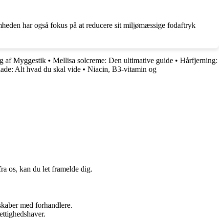
heden har også fokus på at reducere sit miljømæssige fodaftryk
g af Myggestik
•
Mellisa solcreme: Den ultimative guide
•
Hårfjerning:
ade: Alt hvad du skal vide
•
Niacin, B3-vitamin og
a os, kan du let framelde dig.
rskaber med forhandlere.
ettighedshaver.