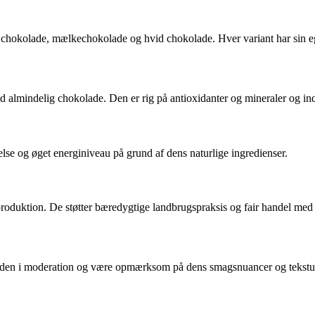
chokolade, mælkechokolade og hvid chokolade. Hver variant har sin e
mindelig chokolade. Den er rig på antioxidanter og mineraler og indeh
lse og øget energiniveau på grund af dens naturlige ingredienser.
roduktion. De støtter bæredygtige landbrugspraksis og fair handel me
de den i moderation og være opmærksom på dens smagsnuancer og tekstu