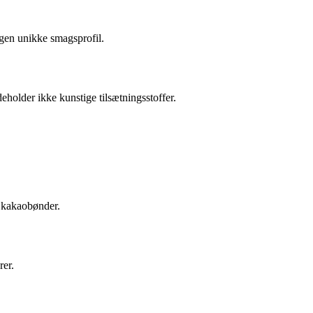
gen unikke smagsprofil.
older ikke kunstige tilsætningsstoffer.
d kakaobønder.
rer.