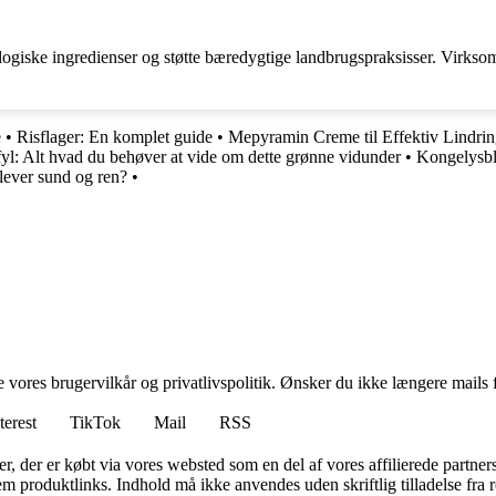
iske ingredienser og støtte bæredygtige landbrugspraksisser. Virksom
e
•
Risflager: En komplet guide
•
Mepyramin Creme til Effektiv Lindrin
yl: Alt hvad du behøver at vide om dette grønne vidunder
•
Kongelysbl
lever sund og ren?
•
ores brugervilkår og privatlivspolitik. Ønsker du ikke længere mails fr
terest
TikTok
Mail
RSS
ter, der er købt via vores websted som en del af vores affilierede partne
m produktlinks. Indhold må ikke anvendes uden skriftlig tilladelse fra r