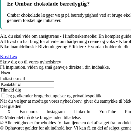
Er Ombar chokolade bæredygtig?
Ombar chokolade lægger vægt på bæredygtighed ved at bruge økolog
gennem forskellige initiativer.
Alt, du skal vide om ansigtsrens
•
Hindbærkerneolie: En komplet guid
Alt hvad du har brug for at vide om hårfjerning creme og voks
•
Klorof
Nikotinamidribosid: Bivirkninger og Effekter
•
Hvordan holder du din 
Kost Lex
Skriv dig op til vores nyhedsbrev
Få inspiration, viden og små genveje direkte i din indbakke.
Indtast e-mail
Tilmeld dig
Jeg godkender brugerbetingelser og privatlivspolitik.
Når du vælger at modtage vores nyhedsbrev, giver du samtykke til både v
Del glæden
X
Facebook
Instagram
LinkedIn
YouTube
Pin
© Materialet må ikke bruges uden tilladelse.
© Alle rettigheder forbeholdes. Vi kan tjene en del af salget fra produk
© Ophavsret gælder for alt indhold her. Vi kan få en del af salget genne