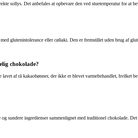
ekte sollys. Det anbefales at opbevare den ved stuetemperatur for at b
 med glutenintolerance eller cøliaki. Den er fremstillet uden brug af glu
elig chokolade?
 lavet af rå kakaobønner, der ikke er blevet varmebehandlet, hvilket be
e og sundere ingredienser sammenlignet med traditionel chokolade. Det e