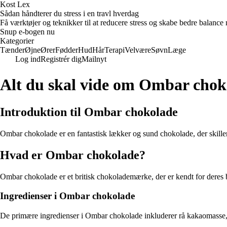
Kost Lex
Sådan håndterer du stress i en travl hverdag
Få værktøjer og teknikker til at reducere stress og skabe bedre balance m
Snup e-bogen nu
Kategorier
Tænder
Øjne
Ører
Fødder
Hud
Hår
Terapi
Velvære
Søvn
Læge
Log ind
Registrér dig
Mailnyt
Alt du skal vide om Ombar chok
Introduktion til Ombar chokolade
Ombar chokolade er en fantastisk lækker og sund chokolade, der skill
Hvad er Ombar chokolade?
Ombar chokolade er et britisk chokolademærke, der er kendt for deres br
Ingredienser i Ombar chokolade
De primære ingredienser i Ombar chokolade inkluderer rå kakaomasse,