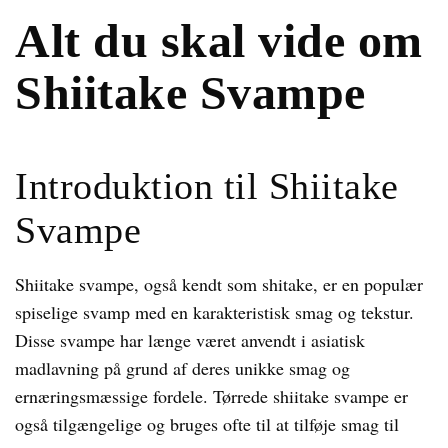
Alt du skal vide om
Shiitake Svampe
Introduktion til Shiitake
Svampe
Shiitake svampe, også kendt som shitake, er en populær
spiselige svamp med en karakteristisk smag og tekstur.
Disse svampe har længe været anvendt i asiatisk
madlavning på grund af deres unikke smag og
ernæringsmæssige fordele. Tørrede shiitake svampe er
også tilgængelige og bruges ofte til at tilføje smag til