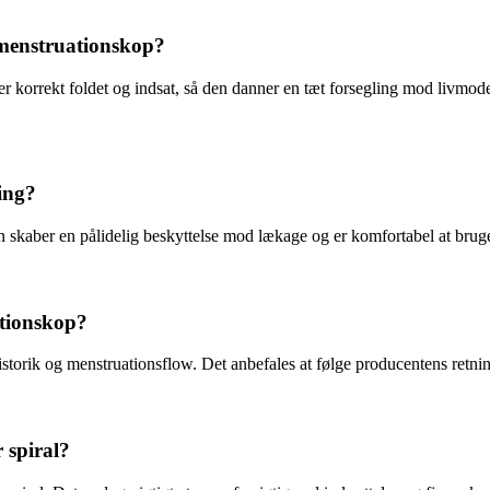
menstruationskop?
n er korrekt foldet og indsat, så den danner en tæt forsegling mod livm
ing?
n skaber en pålidelig beskyttelse mod lækage og er komfortabel at brug
ationskop?
historik og menstruationsflow. Det anbefales at følge producentens retnin
 spiral?