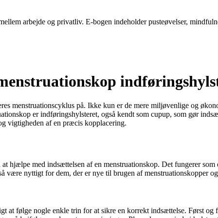
ellem arbejde og privatliv. E-bogen indeholder pusteøvelser, mindfulness-
menstruationskop indføringshylst
eres menstruationscyklus på. Ikke kun er de mere miljøvenlige og økon
uationskop er indføringshylsteret, også kendt som cupup, som gør indsætte
og vigtigheden af en præcis kopplacering.
l at hjælpe med indsættelsen af en menstruationskop. Det fungerer som en
ære nyttigt for dem, der er nye til brugen af menstruationskopper og mås
igt at følge nogle enkle trin for at sikre en korrekt indsættelse. Først 