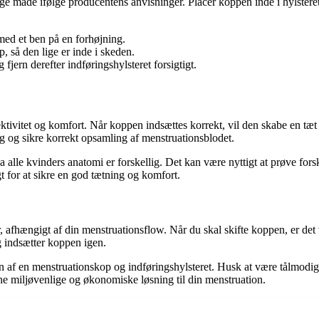
tige måde ifølge producentens anvisninger. Placer koppen inde i hylstere
 med et ben på en forhøjning.
, så den lige er inde i skeden.
fjern derefter indføringshylsteret forsigtigt.
tivitet og komfort. Når koppen indsættes korrekt, vil den skabe en tæt 
g og sikre korrekt opsamling af menstruationsblodet.
 alle kvinders anatomi er forskellig. Det kan være nyttigt at prøve forsk
gt for at sikre en god tætning og komfort.
 afhængigt af din menstruationsflow. Når du skal skifte koppen, er det 
g indsætter koppen igen.
 af en menstruationskop og indføringshylsteret. Husk at være tålmodig og
nne miljøvenlige og økonomiske løsning til din menstruation.