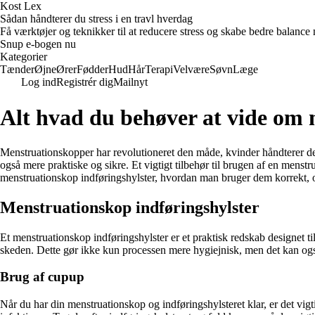
Kost Lex
Sådan håndterer du stress i en travl hverdag
Få værktøjer og teknikker til at reducere stress og skabe bedre balance m
Snup e-bogen nu
Kategorier
Tænder
Øjne
Ører
Fødder
Hud
Hår
Terapi
Velvære
Søvn
Læge
Log ind
Registrér dig
Mailnyt
Alt hvad du behøver at vide om 
Menstruationskopper har revolutioneret den måde, kvinder håndterer d
også mere praktiske og sikre. Et vigtigt tilbehør til brugen af en menstr
menstruationskop indføringshylster, hvordan man bruger dem korrekt, 
Menstruationskop indføringshylster
Et menstruationskop indføringshylster er et praktisk redskab designet ti
skeden. Dette gør ikke kun processen mere hygiejnisk, men det kan også v
Brug af cupup
Når du har din menstruationskop og indføringshylsteret klar, er det vigt