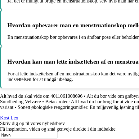
Ja, det er muligt at bruge en menstruationskop, selv hvis man har en s
Hvordan opbevarer man en menstruationskop mell
En menstruationskop bør opbevares i en åndbar pose eller beholder, d
Hvordan kan man lette indsættelsen af en menstru
For at lette indsættelsen af en menstruationskop kan det være nyttig
indsættelsen for at undgå ubehag.
Alt hvad du skal vide om 4011061008696
•
Alt du bør vide om gråby
Sundhed og Velvære
•
Betacaroten: Alt hvad du har brug for at vide o
variant
•
Sonett økologiske rengøringsmidler: En miljøvenlig løsning ti
Kost Lex
Skriv dig op til vores nyhedsbrev
Få inspiration, viden og små genveje direkte i din indbakke.