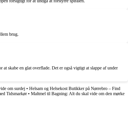
pen forsigtigt for at undgå at forstyrre spiralen.
ellem brug.
 at skabe en glat overflade. Det er også vigtigt at slappe af under
vide om surdej
•
Helsam og Helsekost Butikker på Nørrebro – Find
med Tidsmarkør
•
Maltmel til Bagning: Alt du skal vide om den mørke