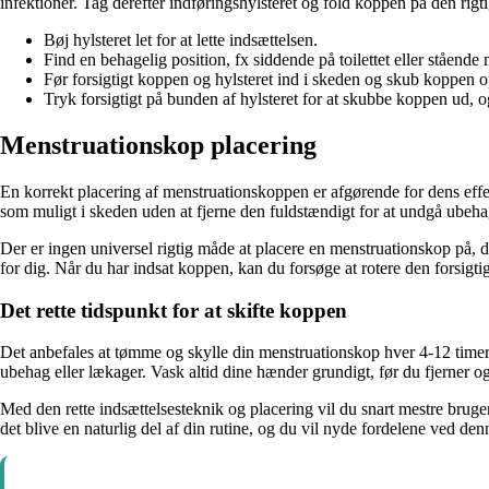
infektioner. Tag derefter indføringshylsteret og fold koppen på den rig
Bøj hylsteret let for at lette indsættelsen.
Find en behagelig position, fx siddende på toilettet eller stående
Før forsigtigt koppen og hylsteret ind i skeden og skub koppen op
Tryk forsigtigt på bunden af hylsteret for at skubbe koppen ud, og 
Menstruationskop placering
En korrekt placering af menstruationskoppen er afgørende for dens effek
som muligt i skeden uden at fjerne den fuldstændigt for at undgå ubeha
Der er ingen universel rigtig måde at placere en menstruationskop på, da
for dig. Når du har indsat koppen, kan du forsøge at rotere den forsigti
Det rette tidspunkt for at skifte koppen
Det anbefales at tømme og skylle din menstruationskop hver 4-12 timer,
ubehag eller lækager. Vask altid dine hænder grundigt, før du fjerner o
Med den rette indsættelsesteknik og placering vil du snart mestre brugen
det blive en naturlig del af din rutine, og du vil nyde fordelene ved de