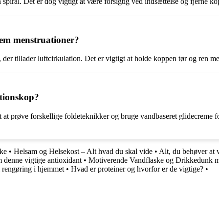
piral. Det er dog vigtigt at være forsigtig ved indsættelse og fjerne kop
em menstruationer?
er tillader luftcirkulation. Det er vigtigt at holde koppen tør og ren m
ationskop?
t at prøve forskellige foldeteknikker og bruge vandbaseret glidecreme for
nke
•
Helsam og Helsekost – Alt hvad du skal vide
•
Alt, du behøver at 
m denne vigtige antioxidant
•
Motiverende Vandflaske og Drikkedunk 
l rengøring i hjemmet
•
Hvad er proteiner og hvorfor er de vigtige?
•