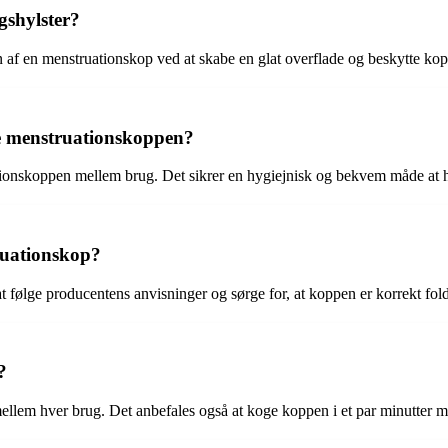
gshylster?
sen af en menstruationskop ved at skabe en glat overflade og beskytte 
se menstruationskoppen?
uationskoppen mellem brug. Det sikrer en hygiejnisk og bekvem måde at 
ruationskop?
at følge producentens anvisninger og sørge for, at koppen er korrekt fold
?
em hver brug. Det anbefales også at koge koppen i et par minutter mell