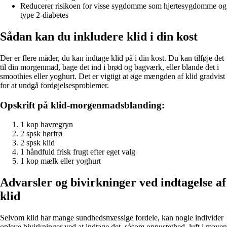
Reducerer risikoen for visse sygdomme som hjertesygdomme og
type 2-diabetes
Sådan kan du inkludere klid i din kost
Der er flere måder, du kan indtage klid på i din kost. Du kan tilføje det
til din morgenmad, bage det ind i brød og bagværk, eller blande det i
smoothies eller yoghurt. Det er vigtigt at øge mængden af klid gradvist
for at undgå fordøjelsesproblemer.
Opskrift på klid-morgenmadsblanding:
1 kop havregryn
2 spsk hørfrø
2 spsk klid
1 håndfuld frisk frugt efter eget valg
1 kop mælk eller yoghurt
Advarsler og bivirkninger ved indtagelse af
klid
Selvom klid har mange sundhedsmæssige fordele, kan nogle individer
opleve bivirkninger ved at indtage det, såsom oppustethed, luft i maven