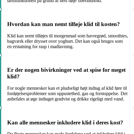
tarmfunktionen på grund af dets høje fiberindhold.
Hvordan kan man nemt tilføje klid til kosten?
Klid kan nemt tilføjes til morgenmad som havregrød, smoothies,
bagværk eller drysset over yoghurt. Det kan også bruges som
en erstatning for rasp i madlavning.
Er der nogen bivirkninger ved at spise for meget
klid?
For nogle mennesker kan et pludseligt højt indtag af klid føre til
fordøjelsesproblemer som oppustethed, gas og forstoppelse. Det
anbefales at øge indtaget gradvist og drikke rigeligt med vand.
Kan alle mennesker inkludere klid i deres kost?
De fleste mennesker kan nyde fordelene ved at inkludere klid i