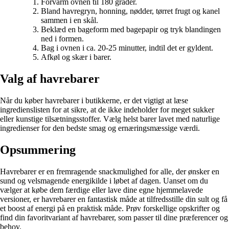
Forvarm ovnen til 180 grader.
Bland havregryn, honning, nødder, tørret frugt og kanel
sammen i en skål.
Beklæd en bageform med bagepapir og tryk blandingen
ned i formen.
Bag i ovnen i ca. 20-25 minutter, indtil det er gyldent.
Afkøl og skær i barer.
Valg af havrebarer
Når du køber havrebarer i butikkerne, er det vigtigt at læse
ingredienslisten for at sikre, at de ikke indeholder for meget sukker
eller kunstige tilsætningsstoffer. Vælg helst barer lavet med naturlige
ingredienser for den bedste smag og ernæringsmæssige værdi.
Opsummering
Havrebarer er en fremragende snackmulighed for alle, der ønsker en
sund og velsmagende energikilde i løbet af dagen. Uanset om du
vælger at købe dem færdige eller lave dine egne hjemmelavede
versioner, er havrebarer en fantastisk måde at tilfredsstille din sult og få
et boost af energi på en praktisk måde. Prøv forskellige opskrifter og
find din favoritvariant af havrebarer, som passer til dine præferencer og
behov.