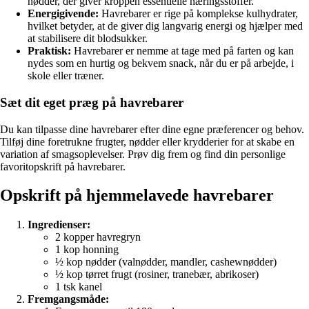
nødder, der giver kroppen essentielle næringsstoffer.
Energigivende:
Havrebarer er rige på komplekse kulhydrater,
hvilket betyder, at de giver dig langvarig energi og hjælper med
at stabilisere dit blodsukker.
Praktisk:
Havrebarer er nemme at tage med på farten og kan
nydes som en hurtig og bekvem snack, når du er på arbejde, i
skole eller træner.
Sæt dit eget præg på havrebarer
Du kan tilpasse dine havrebarer efter dine egne præferencer og behov.
Tilføj dine foretrukne frugter, nødder eller krydderier for at skabe en
variation af smagsoplevelser. Prøv dig frem og find din personlige
favoritopskrift på havrebarer.
Opskrift på hjemmelavede havrebarer
Ingredienser:
2 kopper havregryn
1 kop honning
½ kop nødder (valnødder, mandler, cashewnødder)
½ kop tørret frugt (rosiner, tranebær, abrikoser)
1 tsk kanel
Fremgangsmåde: