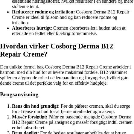
essentielle næringsstoffer, hvilket resulterer i en sundere og mere
strålende teint.
Reducerer rødme og irritation:
Cosborg Derma B12 Repair
Creme er ideel til følsom hud og kan reducere rødme og
irritation.
Absorberes hurtigt:
Cremen absorberes let i huden uden at
efterlade en fedtet eller klæbrig fornemmelse.
Hvordan virker Cosborg Derma B12
Repair Creme?
Den unikke formel bag Cosborg Derma B12 Repair Creme arbejder i
harmoni med din hud for at levere maksimal fordele. B12-vitaminet
spiller en afgørende rolle i cellereparation og foryngelse, hvilket gør
denne creme til det perfekte valg for en effektiv hudpleje.
Brugsanvisning
Rens din hud grundigt:
Før du påfører cremen, skal du sørge
for at rense din hud for at fjerne urenheder og makeup.
Massér forsigtigt:
Påfør en passende mængde Cosborg Derma
B12 Repair Creme på ansigtet og massér forsigtigt indtil cremen
er helt absorberet.
Brug dagligt:
For de bedste resultater anbefales det at bruge