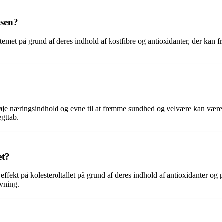
lsen?
emet på grund af deres indhold af kostfibre og antioxidanter, der kan f
e næringsindhold og evne til at fremme sundhed og velvære kan være en 
ægttab.
et?
fekt på kolesteroltallet på grund af deres indhold af antioxidanter og pla
ivning.