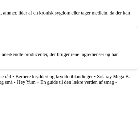
d, ammer, lider af en kronisk sygdom eller tager medicin, da der kan
ra anerkendte producenter, der bruger rene ingredienser og har
de råd
•
Berbere krydderi og krydderiblandinger
•
Solaray Mega B-
 og små
•
Hey Yum – En guide til den lækre verden af smag
•