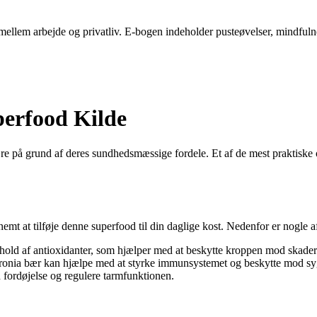
ellem arbejde og privatliv. E-bogen indeholder pusteøvelser, mindfulness-
perfood Kilde
re på grund af deres sundhedsmæssige fordele. Et af de mest praktiske
nemt at tilføje denne superfood til din daglige kost. Nedenfor er nogle a
hold af antioxidanter, som hjælper med at beskytte kroppen mod skader fo
i aronia bær kan hjælpe med at styrke immunsystemet og beskytte mod 
 fordøjelse og regulere tarmfunktionen.