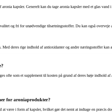
f aronia kapsler. Generelt kan du tage aronia kapsler med et glas vand i
høj kvalitet og fri for unødvendige tilsætningsstoffer. Du kan også over
 Med deres rige indhold af antioxidanter og andre næringsstoffer kan aro
e?
uges ofte som et supplement til kosten på grund af deres høje indhold af
mer for aroniaprodukter?
d at være i form af kapsler, hvilket gør det nemt at indtage en præcis d