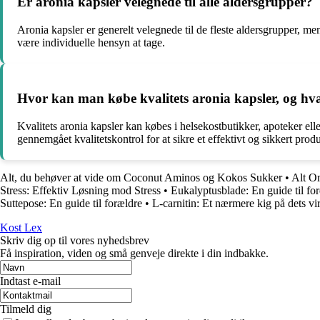
Er aronia kapsler velegnede til alle aldersgrupper?
Aronia kapsler er generelt velegnede til de fleste aldersgrupper, m
være individuelle hensyn at tage.
Hvor kan man købe kvalitets aronia kapsler, og 
Kvalitets aronia kapsler kan købes i helsekostbutikker, apoteker ell
gennemgået kvalitetskontrol for at sikre et effektivt og sikkert produ
Alt, du behøver at vide om Coconut Aminos og Kokos Sukker
•
Alt O
Stress: Effektiv Løsning mod Stress
•
Eukalyptusblade: En guide til fo
Suttepose: En guide til forældre
•
L-carnitin: Et nærmere kig på dets vir
Kost Lex
Skriv dig op til vores nyhedsbrev
Få inspiration, viden og små genveje direkte i din indbakke.
Indtast e-mail
Tilmeld dig