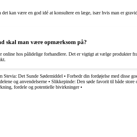
en det kan være en god idé at konsultere en læge, især hvis man er gravi
hvad skal man være opmærksom på?
er online hos pålidelige forhandlere. Det er vigtigt at vælge produkter f
kt.
m Stevia: Det Sunde Sødemiddel
•
Forbedr din fordøjelse med disse go
rdelene og anvendelserne
•
Slikkepinde: Den søde favorit til både store
kning, fordele og potentielle bivirkninger
•