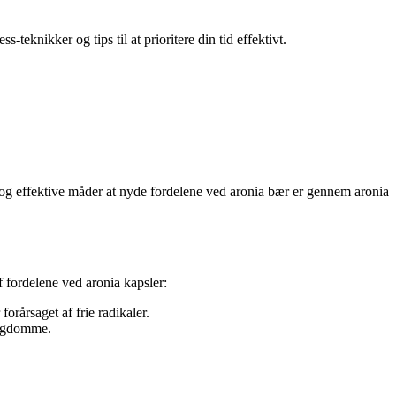
teknikker og tips til at prioritere din tid effektivt.
 og effektive måder at nyde fordelene ved aronia bær er gennem aronia
f fordelene ved aronia kapsler:
rårsaget af frie radikaler.
sygdomme.