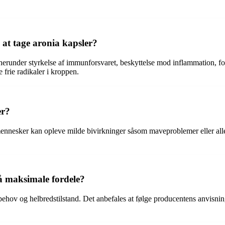
at tage aronia kapsler?
runder styrkelse af immunforsvaret, beskyttelse mod inflammation, for
 frie radikaler i kroppen.
er?
ennesker kan opleve milde bivirkninger såsom maveproblemer eller aller
å maksimale fordele?
behov og helbredstilstand. Det anbefales at følge producentens anvisnin