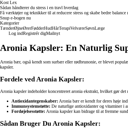
Kost Lex
Sådan håndterer du stress i en travl hverdag
Få værktøjer og teknikker til at reducere stress og skabe bedre balance m
Snup e-bogen nu
Kategorier
Tænder
Øjne
Ører
Fødder
Hud
Hår
Terapi
Velvære
Søvn
Læge
Log ind
Registrér dig
Mailnyt
Aronia Kapsler: En Naturlig Su
Aronia bær, også kendt som surbær eller rødbrunonie, er blevet populæ
kapsler.
Fordele ved Aronia Kapsler:
Aronia kapsler indeholder koncentreret aronia ekstrakt, hvilket gør det 
Antioxidantegenskaber:
Aronia bær er kendt for deres høje ind
Immunsystemstøtte:
De naturlige antioxidanter og vitaminer 
Fordøjelsesstøtte:
Aronia kapsler kan bidrage til at fremme sund
Sådan Bruger Du Aronia Kapsler: