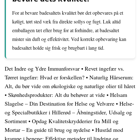
For at bevare badesaltets kvalitet bør det opbevares på et
køligt, tørt sted væk fra direkte sollys og fugt. Luk altid
emballagen tæt efter brug for at forhindre, at badesaltet
mister sin duft og effektivitet. Ved korrekt opbevaring kan
badesaltet holde sig frisk og brugbart i lang tid.
Det Indre og Ydre Immunforsvar
•
Revet ingefær vs.
Tørret ingefær: Hvad er forskellen?
•
Naturlig Hårserum:
Alt, du bør vide om økologiske og naturlige olier til håret
•
Skønhedsprodukter: Alt du behøver at vide
•
Helsam
Slagelse – Din Destination for Helse og Velvære
•
Helse-
og Specialbutikker i Hillerød – Åbningstider, Udsalg og
Sortiment
•
Opdag Kvalitetskrydderier fra Mill og
Mortar – En guide til brug og nydelse
•
Husråd mod
krampe i benene: Effektive metoder til lindring og