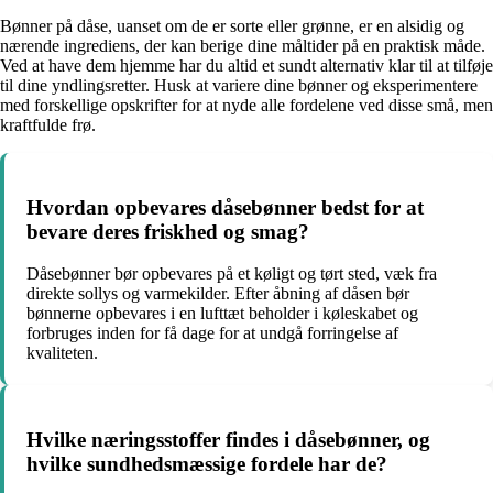
Bønner på dåse, uanset om de er sorte eller grønne, er en alsidig og
nærende ingrediens, der kan berige dine måltider på en praktisk måde.
Ved at have dem hjemme har du altid et sundt alternativ klar til at tilføje
til dine yndlingsretter. Husk at variere dine bønner og eksperimentere
med forskellige opskrifter for at nyde alle fordelene ved disse små, men
kraftfulde frø.
Hvordan opbevares dåsebønner bedst for at
bevare deres friskhed og smag?
Dåsebønner bør opbevares på et køligt og tørt sted, væk fra
direkte sollys og varmekilder. Efter åbning af dåsen bør
bønnerne opbevares i en lufttæt beholder i køleskabet og
forbruges inden for få dage for at undgå forringelse af
kvaliteten.
Hvilke næringsstoffer findes i dåsebønner, og
hvilke sundhedsmæssige fordele har de?