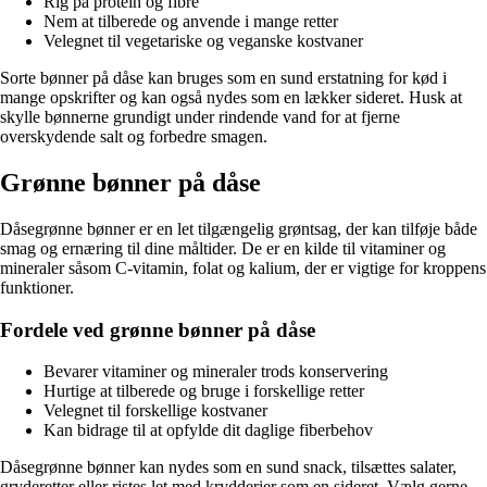
Rig på protein og fibre
Nem at tilberede og anvende i mange retter
Velegnet til vegetariske og veganske kostvaner
Sorte bønner på dåse kan bruges som en sund erstatning for kød i
mange opskrifter og kan også nydes som en lækker sideret. Husk at
skylle bønnerne grundigt under rindende vand for at fjerne
overskydende salt og forbedre smagen.
Grønne bønner på dåse
Dåsegrønne bønner er en let tilgængelig grøntsag, der kan tilføje både
smag og ernæring til dine måltider. De er en kilde til vitaminer og
mineraler såsom C-vitamin, folat og kalium, der er vigtige for kroppens
funktioner.
Fordele ved grønne bønner på dåse
Bevarer vitaminer og mineraler trods konservering
Hurtige at tilberede og bruge i forskellige retter
Velegnet til forskellige kostvaner
Kan bidrage til at opfylde dit daglige fiberbehov
Dåsegrønne bønner kan nydes som en sund snack, tilsættes salater,
gryderetter eller ristes let med krydderier som en sideret. Vælg gerne