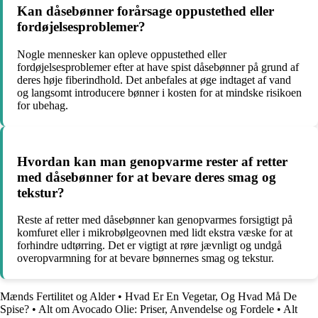
Kan dåsebønner forårsage oppustethed eller
fordøjelsesproblemer?
Nogle mennesker kan opleve oppustethed eller
fordøjelsesproblemer efter at have spist dåsebønner på grund af
deres høje fiberindhold. Det anbefales at øge indtaget af vand
og langsomt introducere bønner i kosten for at mindske risikoen
for ubehag.
Hvordan kan man genopvarme rester af retter
med dåsebønner for at bevare deres smag og
tekstur?
Reste af retter med dåsebønner kan genopvarmes forsigtigt på
komfuret eller i mikrobølgeovnen med lidt ekstra væske for at
forhindre udtørring. Det er vigtigt at røre jævnligt og undgå
overopvarmning for at bevare bønnernes smag og tekstur.
Mænds Fertilitet og Alder
•
Hvad Er En Vegetar, Og Hvad Må De
Spise?
•
Alt om Avocado Olie: Priser, Anvendelse og Fordele
•
Alt