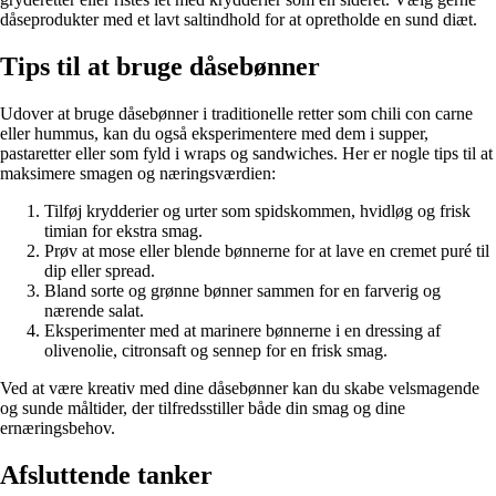
dåseprodukter med et lavt saltindhold for at opretholde en sund diæt.
Tips til at bruge dåsebønner
Udover at bruge dåsebønner i traditionelle retter som chili con carne
eller hummus, kan du også eksperimentere med dem i supper,
pastaretter eller som fyld i wraps og sandwiches. Her er nogle tips til at
maksimere smagen og næringsværdien:
Tilføj krydderier og urter som spidskommen, hvidløg og frisk
timian for ekstra smag.
Prøv at mose eller blende bønnerne for at lave en cremet puré til
dip eller spread.
Bland sorte og grønne bønner sammen for en farverig og
nærende salat.
Eksperimenter med at marinere bønnerne i en dressing af
olivenolie, citronsaft og sennep for en frisk smag.
Ved at være kreativ med dine dåsebønner kan du skabe velsmagende
og sunde måltider, der tilfredsstiller både din smag og dine
ernæringsbehov.
Afsluttende tanker