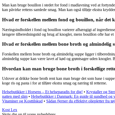
Man kan bruge bouillon i stedet for fond i madlavning ved at fortynd
kan påvirke rettens samlede smag. Man kan også tilføje ekstra krydder
Hvad er forskellen mellem fond og bouillon, når det
Næringsindholdet i fond og bouillon varierer afhængigt af ingrediens
længere tilberedningstid og brug af knogler, mens bouillon ofte har et
Hvad er forskellen mellem bone broth og almindelig s
Forskellen mellem bone broth og almindelig suppe ligger i tilberednin
almindelig suppe kan være lavet af kød og grøntsager uden knogler. Bo
Hvordan kan man bruge bone broth i forskellige rette
Udover at drikke bone broth rent kan man bruge det som base i supper, s
koge ris og pasta i for at tilføre ekstra smag og næring til retterne.
Helsebutikker i Horsens – Et helseparadis for dig!
•
Krystaller og Ste
natten med slim
•
Helsebutikker i Danmark: En guide til sundhed og 
Vitaminer og Kosttilskud
•
Sådan fjerner du effektivt oliepletter fra tøj
Kost Lex
Skriv dig op til vores nyhedsbrev