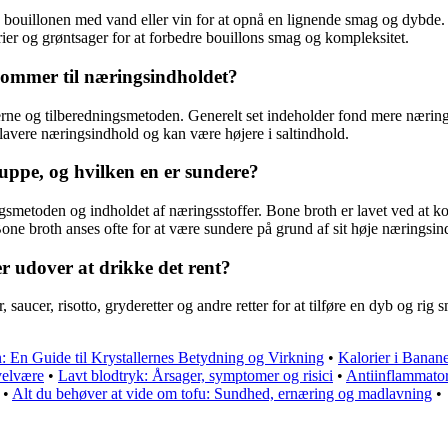
e bouillonen med vand eller vin for at opnå en lignende smag og dybde.
ier og grøntsager for at forbedre bouillons smag og kompleksitet.
 kommer til næringsindholdet?
erne og tilberedningsmetoden. Generelt set indeholder fond mere nærin
 lavere næringsindhold og kan være højere i saltindhold.
uppe, og hvilken en er sundere?
gsmetoden og indholdet af næringsstoffer. Bone broth er lavet ved at k
ne broth anses ofte for at være sundere på grund af sit høje næringsin
r udover at drikke det rent?
aucer, risotto, gryderetter og andre retter for at tilføre en dyb og rig
n: En Guide til Krystallernes Betydning og Virkning
•
Kalorier i Banan
velvære
•
Lavt blodtryk: Årsager, symptomer og risici
•
Antiinflammato
•
Alt du behøver at vide om tofu: Sundhed, ernæring og madlavning
•