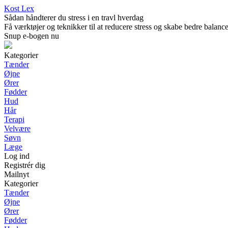
Kost Lex
Sådan håndterer du stress i en travl hverdag
Få værktøjer og teknikker til at reducere stress og skabe bedre balance 
Snup e-bogen nu
Kategorier
Tænder
Øjne
Ører
Fødder
Hud
Hår
Terapi
Velvære
Søvn
Læge
Log ind
Registrér dig
Mailnyt
Kategorier
Tænder
Øjne
Ører
Fødder