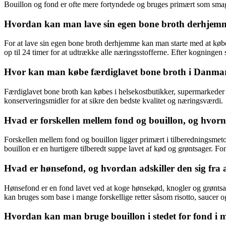
Bouillon og fond er ofte mere fortyndede og bruges primært som smags
Hvordan kan man lave sin egen bone broth derhjem
For at lave sin egen bone broth derhjemme kan man starte med at købe
op til 24 timer for at udtrække alle næringsstofferne. Efter kogningen 
Hvor kan man købe færdiglavet bone broth i Danma
Færdiglavet bone broth kan købes i helsekostbutikker, supermarkeder el
konserveringsmidler for at sikre den bedste kvalitet og næringsværdi.
Hvad er forskellen mellem fond og bouillon, og hvor
Forskellen mellem fond og bouillon ligger primært i tilberedningsmeto
bouillon er en hurtigere tilberedt suppe lavet af kød og grøntsager. Fo
Hvad er hønsefond, og hvordan adskiller den sig fra 
Hønsefond er en fond lavet ved at koge hønsekød, knogler og grøntsag
kan bruges som base i mange forskellige retter såsom risotto, saucer o
Hvordan kan man bruge bouillon i stedet for fond 