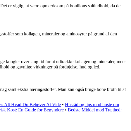
 Det er vigtigt at være opmærksom på bouillons saltindhold, da det
gsstoffer som kollagen, mineraler og aminosyrer på grund af den
oge knogler over lang tid for at udtrække kollagen og mineraler, mens
dhold og gavnlige virkninger på fordøjelse, hud og led.
 smag samt ekstra næringsstoffer. Man kan også bruge bone broth til at
er: Alt Hvad Du Behøver At Vide
•
Husråd og tips mod hoste om
risk Kost: En Guide for Begyndere
•
Bedste Middel mod Træthed: