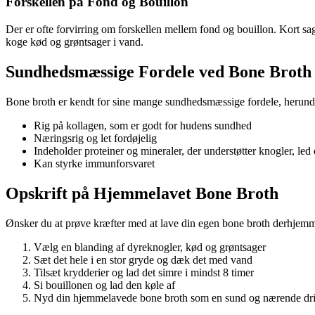
Forskellen på Fond og Bouillon
Der er ofte forvirring om forskellen mellem fond og bouillon. Kort sa
koge kød og grøntsager i vand.
Sundhedsmæssige Fordele ved Bone Broth
Bone broth er kendt for sine mange sundhedsmæssige fordele, herund
Rig på kollagen, som er godt for hudens sundhed
Næringsrig og let fordøjelig
Indeholder proteiner og mineraler, der understøtter knogler, led
Kan styrke immunforsvaret
Opskrift på Hjemmelavet Bone Broth
Ønsker du at prøve kræfter med at lave din egen bone broth derhjemme
Vælg en blanding af dyreknogler, kød og grøntsager
Sæt det hele i en stor gryde og dæk det med vand
Tilsæt krydderier og lad det simre i mindst 8 timer
Si bouillonen og lad den køle af
Nyd din hjemmelavede bone broth som en sund og nærende drik 