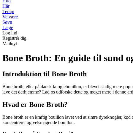
Hud
Hår
Terapi
Velvære
Søvn
Læge
Log ind
Registrér dig
Mailnyt
Bone Broth: En guide til sund o
Introduktion til Bone Broth
Bone broth, eller på dansk knoglebouillon, er blevet stadig mere pop
lave det derhjemme? Lad os udforske dette og meget mere i denne art
Hvad er Bone Broth?
Bone broth er en kraftig bouillon lavet ved at simre dyreknogler, kød o
koncentreret og velsmagende bouillon.