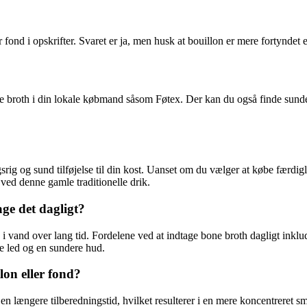
 fond i opskrifter. Svaret er ja, men husk at bouillon er mere fortyndet 
broth i din lokale købmand såsom Føtex. Der kan du også finde sunde al
ig og sund tilføjelse til din kost. Uanset om du vælger at købe færdigl
 ved denne gamle traditionelle drik.
ge det dagligt?
 vand over lang tid. Fordelene ved at indtage bone broth dagligt inklude
re led og en sundere hud.
lon eller fond?
e en længere tilberedningstid, hvilket resulterer i en mere koncentreret 