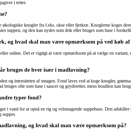
giver i retter.
me?
 økologiske knogler fra f.eks. okse eller fjerkræ. Knoglerne koges der
sies suppen, og den kan nydes som drik eller bruges som base i forskellig
rk, og hvad skal man være opmærksom på ved køb af 
ler online. Det er vigtigt at være opmærksom på at vælge en variant, de
når bruges de hver især i madlavning?
den og intensiteten af smagen. Fond laves ved at koge knogler, grøntsa
nd bruges ofte som base i saucer og gryderetter, mens bouillon kan bruges 
andre typer fond?
er i vand for at opnå en rig og velsmagende suppebase. Den adskiller s
g supper.
i madlavning, og hvad skal man være opmærksom på?