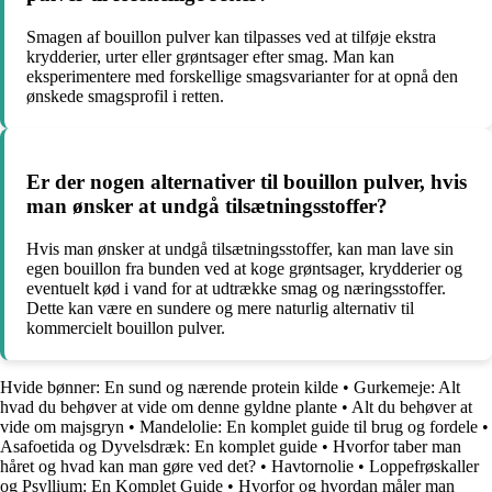
Smagen af bouillon pulver kan tilpasses ved at tilføje ekstra
krydderier, urter eller grøntsager efter smag. Man kan
eksperimentere med forskellige smagsvarianter for at opnå den
ønskede smagsprofil i retten.
Er der nogen alternativer til bouillon pulver, hvis
man ønsker at undgå tilsætningsstoffer?
Hvis man ønsker at undgå tilsætningsstoffer, kan man lave sin
egen bouillon fra bunden ved at koge grøntsager, krydderier og
eventuelt kød i vand for at udtrække smag og næringsstoffer.
Dette kan være en sundere og mere naturlig alternativ til
kommercielt bouillon pulver.
Hvide bønner: En sund og nærende protein kilde
•
Gurkemeje: Alt
hvad du behøver at vide om denne gyldne plante
•
Alt du behøver at
vide om majsgryn
•
Mandelolie: En komplet guide til brug og fordele
•
Asafoetida og Dyvelsdræk: En komplet guide
•
Hvorfor taber man
håret og hvad kan man gøre ved det?
•
Havtornolie
•
Loppefrøskaller
og Psyllium: En Komplet Guide
•
Hvorfor og hvordan måler man