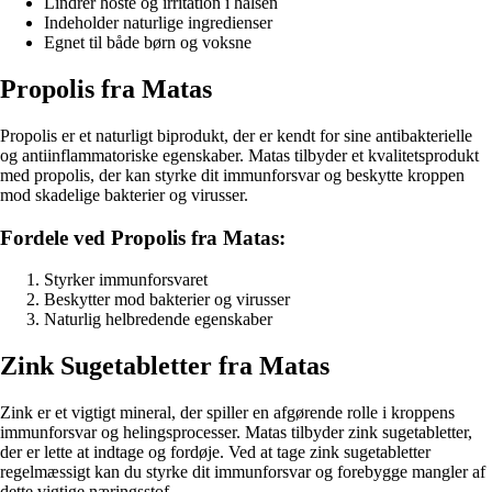
Lindrer hoste og irritation i halsen
Indeholder naturlige ingredienser
Egnet til både børn og voksne
Propolis fra Matas
Propolis er et naturligt biprodukt, der er kendt for sine antibakterielle
og antiinflammatoriske egenskaber. Matas tilbyder et kvalitetsprodukt
med propolis, der kan styrke dit immunforsvar og beskytte kroppen
mod skadelige bakterier og virusser.
Fordele ved Propolis fra Matas:
Styrker immunforsvaret
Beskytter mod bakterier og virusser
Naturlig helbredende egenskaber
Zink Sugetabletter fra Matas
Zink er et vigtigt mineral, der spiller en afgørende rolle i kroppens
immunforsvar og helingsprocesser. Matas tilbyder zink sugetabletter,
der er lette at indtage og fordøje. Ved at tage zink sugetabletter
regelmæssigt kan du styrke dit immunforsvar og forebygge mangler af
dette vigtige næringsstof.