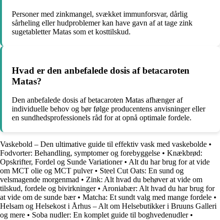
Personer med zinkmangel, svækket immunforsvar, dårlig
sårheling eller hudproblemer kan have gavn af at tage zink
sugetabletter Matas som et kosttilskud.
Hvad er den anbefalede dosis af betacaroten
Matas?
Den anbefalede dosis af betacaroten Matas afhænger af
individuelle behov og bør følge producentens anvisninger eller
en sundhedsprofessionels råd for at opnå optimale fordele.
Vaskebold – Den ultimative guide til effektiv vask med vaskebolde
•
Fodvorter: Behandling, symptomer og forebyggelse
•
Knækbrød:
Opskrifter, Fordel og Sunde Variationer
•
Alt du har brug for at vide
om MCT olie og MCT pulver
•
Steel Cut Oats: En sund og
velsmagende morgenmad
•
Zink: Alt hvad du behøver at vide om
tilskud, fordele og bivirkninger
•
Aroniabær: Alt hvad du har brug for
at vide om de sunde bær
•
Matcha: Et sundt valg med mange fordele
•
Helsam og Helsekost i Århus – Alt om Helsebutikker i Bruuns Galleri
og mere
•
Soba nudler: En komplet guide til boghvedenudler
•