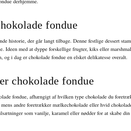
fondue derhjemme.
chokolade fondue
e historie, der går langt tilbage. Denne festlige dessert sta
e. Ideen med at dyppe forskellige frugter, kiks eller marshma
en, og i dag er chokolade fondue en elsket delikatesse overalt.
per chokolade fondue
okolade fondue, afhængigt af hvilken type chokolade du foretr
, mens andre foretrækker mælkechokolade eller hvid chokolad
sætninger som vanilje, karamel eller nødder for at skabe di