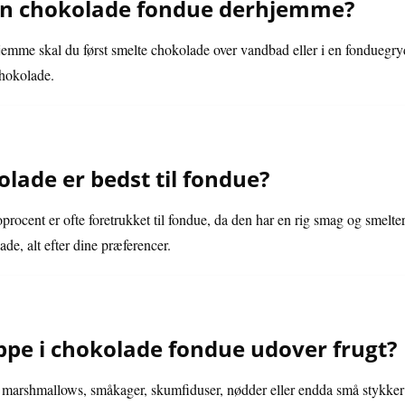
n chokolade fondue derhjemme?
jemme skal du først smelte chokolade over vandbad eller i en fonduegr
chokolade.
lade er bedst til fondue?
ocent er ofte foretrukket til fondue, da den har en rig smag og smelt
e, alt efter dine præferencer.
pe i chokolade fondue udover frugt?
 marshmallows, småkager, skumfiduser, nødder eller endda små stykker