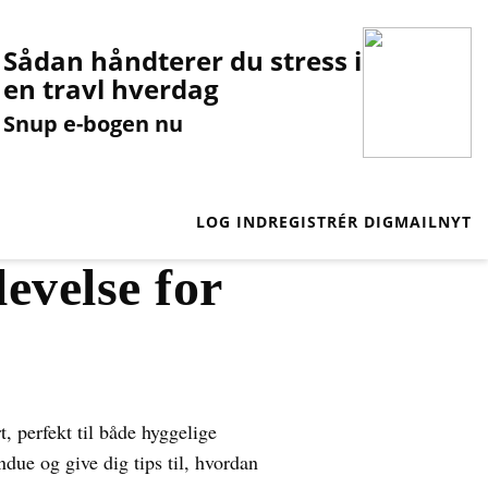
Sådan håndterer du stress i
en travl hverdag
Snup e-bogen nu
LOG IND
REGISTRÉR DIG
MAILNYT
velse for
, perfekt til både hyggelige
ue og give dig tips til, hvordan