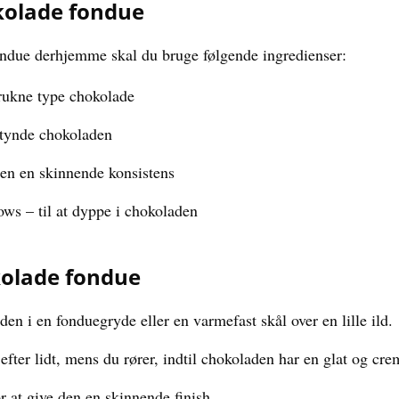
okolade fondue
ondue derhjemme skal du bruge følgende ingredienser:
rukne type chokolade
ortynde chokoladen
den en skinnende konsistens
ows – til at dyppe i chokoladen
kolade fondue
en i en fonduegryde eller en varmefast skål over en lille ild.
 efter lidt, mens du rører, indtil chokoladen har en glat og cre
r at give den en skinnende finish.