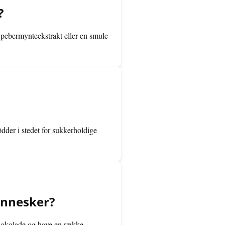
?
 pebermynteekstrakt eller en smule
der i stedet for sukkerholdige
ennesker?
chokolade og have en række