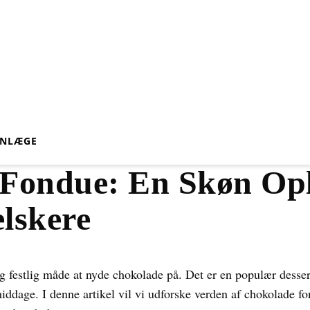
VN
LÆGE
Fondue: En Skøn Ople
lskere
 festlig måde at nyde chokolade på. Det er en populær dessert
age. I denne artikel vil vi udforske verden af chokolade fond