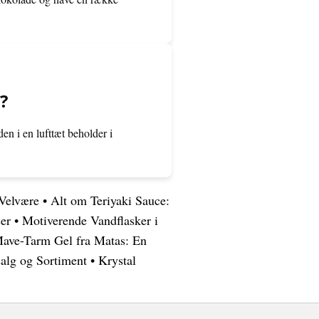
?
en i en lufttæt beholder i
 Velvære
•
Alt om Teriyaki Sauce:
er
•
Motiverende Vandflasker i
Mave-Tarm Gel fra Matas: En
salg og Sortiment
•
Krystal