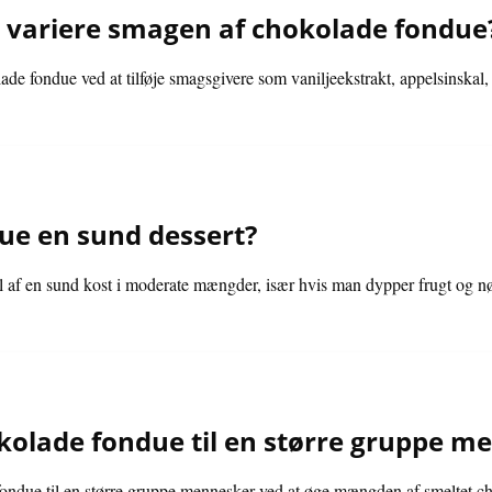
variere smagen af chokolade fondue
e fondue ved at tilføje smagsgivere som vaniljeekstrakt, appelsinskal,
ue en sund dessert?
af en sund kost i moderate mængder, især hvis man dypper frugt og nød
olade fondue til en større gruppe m
fondue til en større gruppe mennesker ved at øge mængden af smeltet 