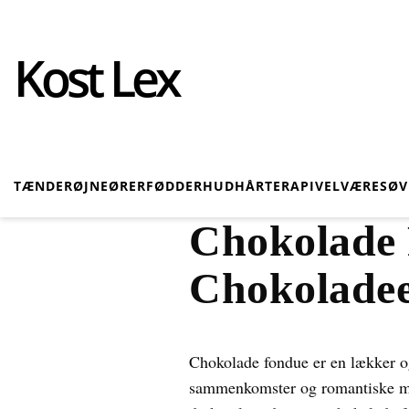
Kost Lex
TÆNDER
ØJNE
ØRER
FØDDER
HUD
HÅR
TERAPI
VELVÆRE
SØ
Chokolade 
Chokoladee
Chokolade fondue er en lækker og
sammenkomster og romantiske midd