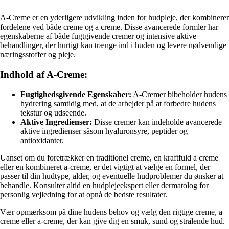
A-Creme er en yderligere udvikling inden for hudpleje, der kombinerer
fordelene ved både creme og a creme. Disse avancerede formler har
egenskaberne af både fugtgivende cremer og intensive aktive
behandlinger, der hurtigt kan trænge ind i huden og levere nødvendige
næringsstoffer og pleje.
Indhold af A-Creme:
Fugtighedsgivende Egenskaber:
A-Cremer bibeholder hudens
hydrering samtidig med, at de arbejder på at forbedre hudens
tekstur og udseende.
Aktive Ingredienser:
Disse cremer kan indeholde avancerede
aktive ingredienser såsom hyaluronsyre, peptider og
antioxidanter.
Uanset om du foretrækker en traditionel creme, en kraftfuld a creme
eller en kombineret a-creme, er det vigtigt at vælge en formel, der
passer til din hudtype, alder, og eventuelle hudproblemer du ønsker at
behandle. Konsulter altid en hudplejeekspert eller dermatolog for
personlig vejledning for at opnå de bedste resultater.
Vær opmærksom på dine hudens behov og vælg den rigtige creme, a
creme eller a-creme, der kan give dig en smuk, sund og strålende hud.