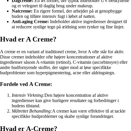
Dagcreme:
En let formel, der typisk indeholder UV-beskyttelse
og er velegnet til daglig brug under makeup.
Natcreme:
En rigere formel, der arbejder på at genopbygge
huden og tilføre intensiv fugt i løbet af natten.
Anti-aging Creme:
Indeholder aktive ingredienser designet til
at reducere synlige tegn på ældning som rynker og fine linjer.
Hvad er A Creme?
A creme er en variant af traditionel creme, hvor A ofte står for aktiv.
Disse cremer indeholder ofte højere koncentrationer af aktive
ingredienser såsom A-vitamin (retinol), C-vitamin (ascorbinsyre) eller
andre hudfornyende stoffer, der sigter mod at løse specifikke
hudproblemer som hyperpigmentering, acne eller aldringstegn.
Fordele ved A Creme:
Intensiv Virkning:
Den højere koncentration af aktive
ingredienser kan give hurtigere resultater og forbedringer i
hudens tilstand.
Målrettet Behandling:
A cremer kan være effektive til at tackle
specifikke hudproblemer og skabe synlige forandringer.
Hvad er A-Creme?