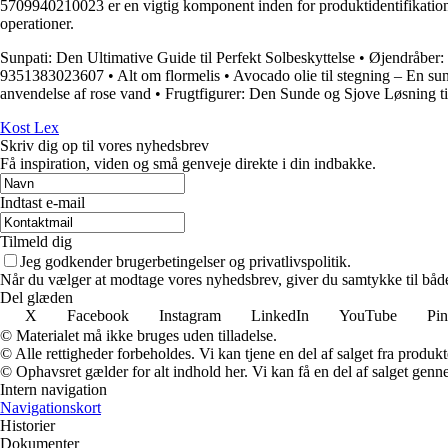
5709940210023 er en vigtig komponent inden for produktidentifikation 
operationer.
Sunpati: Den Ultimative Guide til Perfekt Solbeskyttelse
•
Øjendråber: 
9351383023607
•
Alt om flormelis
•
Avocado olie til stegning – En s
anvendelse af rose vand
•
Frugtfigurer: Den Sunde og Sjove Løsning t
Kost Lex
Skriv dig op til vores nyhedsbrev
Få inspiration, viden og små genveje direkte i din indbakke.
Indtast e-mail
Tilmeld dig
Jeg godkender brugerbetingelser og privatlivspolitik.
Når du vælger at modtage vores nyhedsbrev, giver du samtykke til både v
Del glæden
X
Facebook
Instagram
LinkedIn
YouTube
Pin
© Materialet må ikke bruges uden tilladelse.
© Alle rettigheder forbeholdes. Vi kan tjene en del af salget fra produk
© Ophavsret gælder for alt indhold her. Vi kan få en del af salget genne
Intern navigation
Navigationskort
Historier
Dokumenter