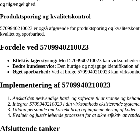
og tilgængelighed.
Produktsporing og kvalitetskontrol
5709940210023 er også afgørende for produktsporing og kvalitetskontro
kvalitet og sporbarhed.
Fordele ved 5709940210023
Effektiv lagerstyring:
Med 5709940210023 kan virksomheder opre
Bedre kundeservice:
Den hurtige og nøjagtige identifikation af
Øget sporbarhed:
Ved at bruge 5709940210023 kan virksomhede
Implementering af 5709940210023
Anskaf den nødvendige hard- og software til at scanne og behan
Integrer 5709940210023 i din virksomheds eksisterende systeme
Uddan personale om korrekt brug og implementering af koden.
Evaluér og justér løbende processen for at sikre effektiv anven
Afsluttende tanker