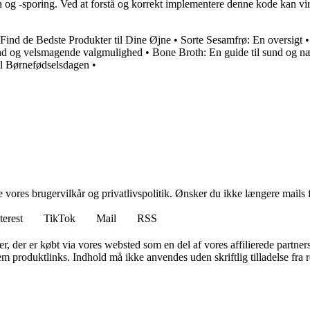
og -sporing. Ved at forstå og korrekt implementere denne kode kan vir
Find de Bedste Produkter til Dine Øjne
•
Sorte Sesamfrø: En oversigt
und og velsmagende valgmulighed
•
Bone Broth: En guide til sund og n
il Børnefødselsdagen
•
ores brugervilkår og privatlivspolitik. Ønsker du ikke længere mails fr
terest
TikTok
Mail
RSS
ter, der er købt via vores websted som en del af vores affilierede partne
m produktlinks. Indhold må ikke anvendes uden skriftlig tilladelse fra r