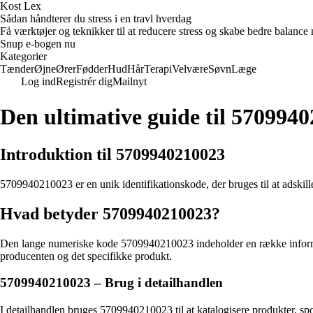
Kost Lex
Sådan håndterer du stress i en travl hverdag
Få værktøjer og teknikker til at reducere stress og skabe bedre balance m
Snup e-bogen nu
Kategorier
Tænder
Øjne
Ører
Fødder
Hud
Hår
Terapi
Velvære
Søvn
Læge
Log ind
Registrér dig
Mailnyt
Den ultimative guide til 570994
Introduktion til 5709940210023
5709940210023 er en unik identifikationskode, der bruges til at adskille
Hvad betyder 5709940210023?
Den lange numeriske kode 5709940210023 indeholder en række informat
producenten og det specifikke produkt.
5709940210023 – Brug i detailhandlen
I detailhandlen bruges 5709940210023 til at katalogisere produkter, sp