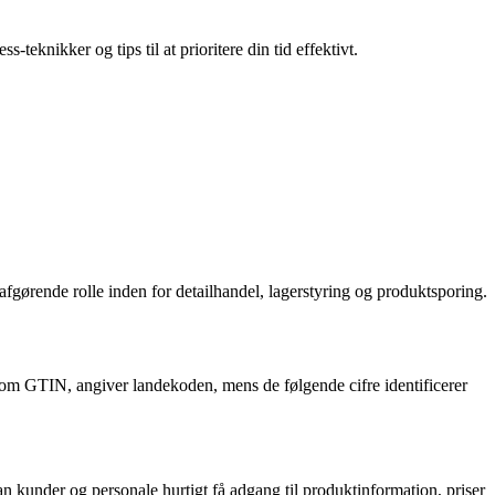
teknikker og tips til at prioritere din tid effektivt.
 afgørende rolle inden for detailhandel, lagerstyring og produktsporing.
m GTIN, angiver landekoden, mens de følgende cifre identificerer
n kunder og personale hurtigt få adgang til produktinformation, priser