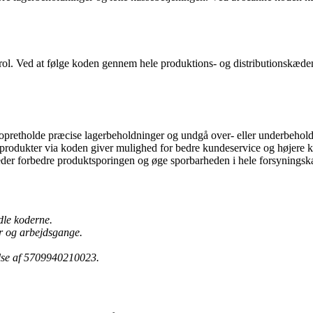
l. Ved at følge koden gennem hele produktions- og distributionskæden 
tholde præcise lagerbeholdninger og undgå over- eller underbeholdn
 produkter via koden giver mulighed for bedre kundeservice og højere k
r forbedre produktsporingen og øge sporbarheden i hele forsynings
dle koderne.
r og arbejdsgange.
delse af 5709940210023.