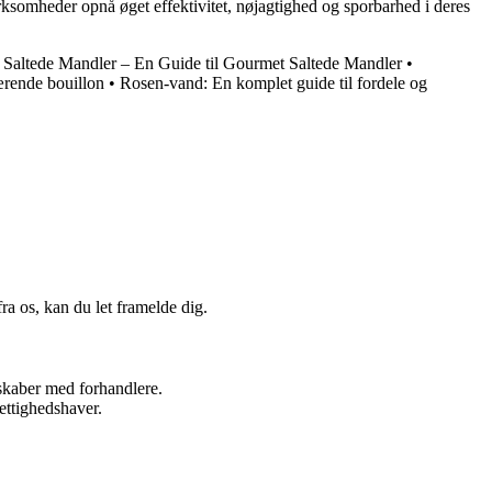
ksomheder opnå øget effektivitet, nøjagtighed og sporbarhed i deres
•
Saltede Mandler – En Guide til Gourmet Saltede Mandler
•
ærende bouillon
•
Rosen-vand: En komplet guide til fordele og
a os, kan du let framelde dig.
rskaber med forhandlere.
ettighedshaver.