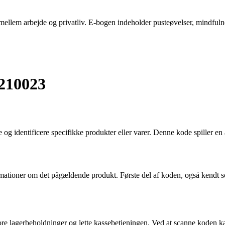
ellem arbejde og privatliv. E-bogen indeholder pusteøvelser, mindfulness-
0210023
 og identificere specifikke produkter eller varer. Denne kode spiller en
ioner om det pågældende produkt. Første del af koden, også kendt so
ore lagerbeholdninger og lette kassebetjeningen. Ved at scanne koden ka