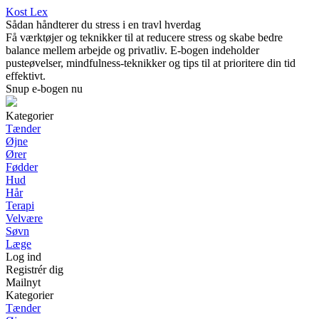
Kost Lex
Sådan håndterer du stress i en travl hverdag
Få værktøjer og teknikker til at reducere stress og skabe bedre
balance mellem arbejde og privatliv. E-bogen indeholder
pusteøvelser, mindfulness-teknikker og tips til at prioritere din tid
effektivt.
Snup e-bogen nu
Kategorier
Tænder
Øjne
Ører
Fødder
Hud
Hår
Terapi
Velvære
Søvn
Læge
Log ind
Registrér dig
Mailnyt
Kategorier
Tænder