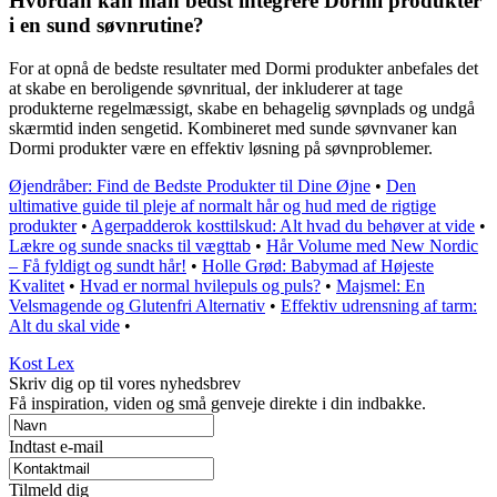
Hvordan kan man bedst integrere Dormi produkter
i en sund søvnrutine?
For at opnå de bedste resultater med Dormi produkter anbefales det
at skabe en beroligende søvnritual, der inkluderer at tage
produkterne regelmæssigt, skabe en behagelig søvnplads og undgå
skærmtid inden sengetid. Kombineret med sunde søvnvaner kan
Dormi produkter være en effektiv løsning på søvnproblemer.
Øjendråber: Find de Bedste Produkter til Dine Øjne
•
Den
ultimative guide til pleje af normalt hår og hud med de rigtige
produkter
•
Agerpadderok kosttilskud: Alt hvad du behøver at vide
•
Lækre og sunde snacks til vægttab
•
Hår Volume med New Nordic
– Få fyldigt og sundt hår!
•
Holle Grød: Babymad af Højeste
Kvalitet
•
Hvad er normal hvilepuls og puls?
•
Majsmel: En
Velsmagende og Glutenfri Alternativ
•
Effektiv udrensning af tarm:
Alt du skal vide
•
Kost Lex
Skriv dig op til vores nyhedsbrev
Få inspiration, viden og små genveje direkte i din indbakke.
Indtast e-mail
Tilmeld dig