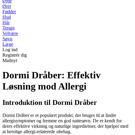
Øjne
Ører
Fødder
Hud
Hår
Terapi
Velvære
Søvn
Læge
Log ind
Registrér dig
Mailnyt
Dormi Dråber: Effektiv
Løsning mod Allergi
Introduktion til Dormi Dråber
Dormi Dråber er et populært produkt, der bruges til at lindre
allergisymptomer og fremme en god nattesøvn. De er kendt for
deres effektive virkning og naturlige ingredienser, der hjælper med
at berolige allergi-relaterede ubehag.