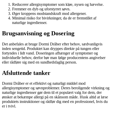
Reducerer allergisymptomer som kløe, nysen og hævelse.
Fremmer en dyb og uforstyrret søvn.
Øger kroppens modstandskraft mod allergener.
Minimal risiko for bivirkninger, da de er fremstillet af
naturlige ingredienser.
Brugsanvisning og Dosering
Det anbefales at bruge Dormi Dråber efter behov, sædvanligvis
inden sengetid. Produktet kan dryppes direkte på tungen eller
fortyndes i lidt vand. Doseringen afhænger af symptomer og
individuelle behov, derfor bør man følge producentens angivelser
eller rådføre sig med en sundhedsfaglig person.
Afsluttende tanker
Dormi Dråber er et effektivt og naturligt middel mod
allergisymptomer og søvnproblemer. Deres beroligende virkning og
naturlige ingredienser gør dem til et populært valg for dem, der
ønsker at bekæmpe allergi på en skånsom måde. Husk altid at læse
produktets instruktioner og rådfør dig med en professionel, hvis du
er i tvivl.