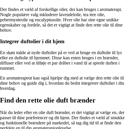
Der findes et væld af forskellige olier, der kan bruges i aromaterapi.
Nogle populære valg inkluderer lavendelolie, tea tree olie,
pebermynteolie og eucalyptusolie. Hver olie har sine egne unikke
egenskaber og fordele, så det er vigtigt at finde den rette olie til dine
behov.
Integrer duftolier i dit hjem
En skøn måde at nyde duftolier på er ved at bruge en duftolie til lys
eller en duftolie til hjemmet. Disse kan enten bruges i en brænder,
diffuser eller ved at tilføje et par dråber i vand til at sprede duften i
rummet.
En aromaterapeut kan også hjælpe dig med at vælge den rette olie til
dine behov og guide dig i, hvordan du bedst integrerer duftolier i din
hverdag.
Find den rette olie duft brænder
Når du leder efter en olie duft brænder, er det vigtigt at vælge en, der
passer til dine præferencer og dit hjem. Der findes et væld af smukke
og funktionelle brændere på markedet, så tag dig tid til at finde den
perfekte en til din aromaterapioplevelse.