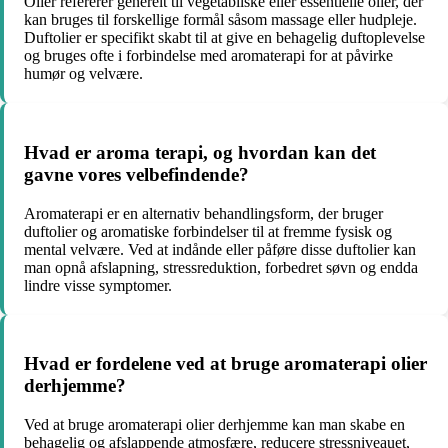
Olier refererer generelt til vegetabilske eller essentielle olier, der
kan bruges til forskellige formål såsom massage eller hudpleje.
Duftolier er specifikt skabt til at give en behagelig duftoplevelse
og bruges ofte i forbindelse med aromaterapi for at påvirke
humør og velvære.
Hvad er aroma terapi, og hvordan kan det
gavne vores velbefindende?
Aromaterapi er en alternativ behandlingsform, der bruger
duftolier og aromatiske forbindelser til at fremme fysisk og
mental velvære. Ved at indånde eller påføre disse duftolier kan
man opnå afslapning, stressreduktion, forbedret søvn og endda
lindre visse symptomer.
Hvad er fordelene ved at bruge aromaterapi olier
derhjemme?
Ved at bruge aromaterapi olier derhjemme kan man skabe en
behagelig og afslappende atmosfære, reducere stressniveauet,