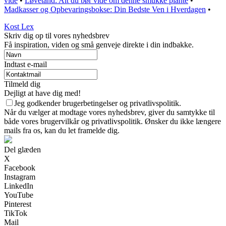
vide
•
Løvetand: Alt du bør vide om denne smukke plante
•
Madkasser og Opbevaringsbokse: Din Bedste Ven i Hverdagen
•
Kost Lex
Skriv dig op til vores nyhedsbrev
Få inspiration, viden og små genveje direkte i din indbakke.
Indtast e-mail
Tilmeld dig
Dejligt at have dig med!
Jeg godkender brugerbetingelser og privatlivspolitik.
Når du vælger at modtage vores nyhedsbrev, giver du samtykke til
både vores brugervilkår og privatlivspolitik. Ønsker du ikke længere
mails fra os, kan du let framelde dig.
Del glæden
X
Facebook
Instagram
LinkedIn
YouTube
Pinterest
TikTok
Mail