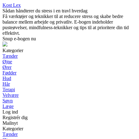
Kost Lex
Sådan håndterer du stress i en travl hverdag
Få værktøjer og teknikker til at reducere stress og skabe bedre
balance mellem arbejde og privatliv. E-bogen indeholder
pusteøvelser, mindfulness-teknikker og tips til at prioritere din tid
effektivt.
Snup e-bogen nu
Kategorier
Tænder
Øjne
Ører
Fødder
Hud
Hår
Terapi
Velvære
Søvn
Læge
Log ind
Registrér dig
Mailnyt
Kategorier
Tænder