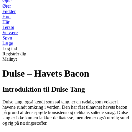
Øjne
Ører
Fødder
Hud
Hår
Terapi
Velvære
Søvn
Læge
Log ind
Registrér dig
Mailnyt
Dulse – Havets Bacon
Introduktion til Dulse Tang
Dulse tang, også kendt som søl tang, er en rødalg som vokser i
havene rundt omkring i verden. Den har fået tilnavnet havets bacon
på grund af dens sprøde konsistens og delikate, saltede smag. Dulse
tang er ikke kun en lækker delikatesse, men den er også utrolig sund
og rig på næringsstoffer.