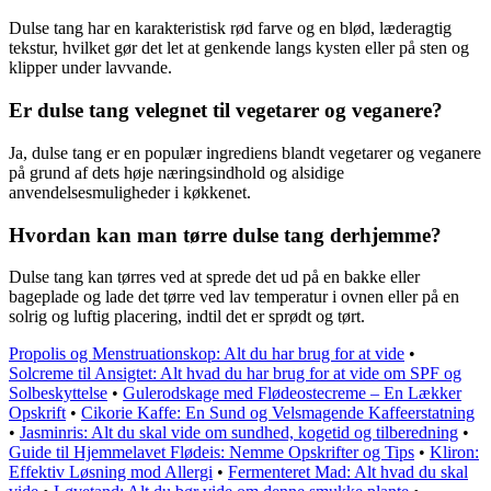
Dulse tang har en karakteristisk rød farve og en blød, læderagtig
tekstur, hvilket gør det let at genkende langs kysten eller på sten og
klipper under lavvande.
Er dulse tang velegnet til vegetarer og veganere?
Ja, dulse tang er en populær ingrediens blandt vegetarer og veganere
på grund af dets høje næringsindhold og alsidige
anvendelsesmuligheder i køkkenet.
Hvordan kan man tørre dulse tang derhjemme?
Dulse tang kan tørres ved at sprede det ud på en bakke eller
bageplade og lade det tørre ved lav temperatur i ovnen eller på en
solrig og luftig placering, indtil det er sprødt og tørt.
Propolis og Menstruationskop: Alt du har brug for at vide
•
Solcreme til Ansigtet: Alt hvad du har brug for at vide om SPF og
Solbeskyttelse
•
Gulerodskage med Flødeostecreme – En Lækker
Opskrift
•
Cikorie Kaffe: En Sund og Velsmagende Kaffeerstatning
•
Jasminris: Alt du skal vide om sundhed, kogetid og tilberedning
•
Guide til Hjemmelavet Flødeis: Nemme Opskrifter og Tips
•
Kliron:
Effektiv Løsning mod Allergi
•
Fermenteret Mad: Alt hvad du skal