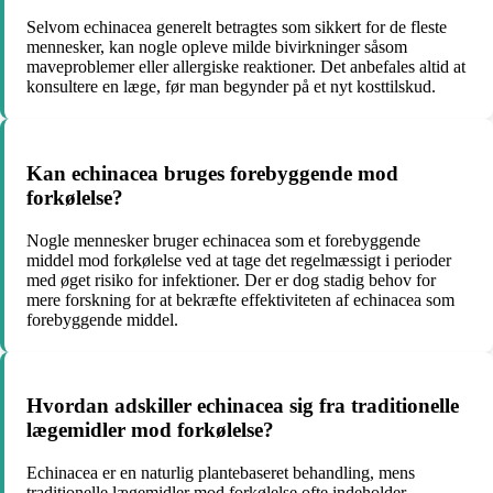
Selvom echinacea generelt betragtes som sikkert for de fleste
mennesker, kan nogle opleve milde bivirkninger såsom
maveproblemer eller allergiske reaktioner. Det anbefales altid at
konsultere en læge, før man begynder på et nyt kosttilskud.
Kan echinacea bruges forebyggende mod
forkølelse?
Nogle mennesker bruger echinacea som et forebyggende
middel mod forkølelse ved at tage det regelmæssigt i perioder
med øget risiko for infektioner. Der er dog stadig behov for
mere forskning for at bekræfte effektiviteten af echinacea som
forebyggende middel.
Hvordan adskiller echinacea sig fra traditionelle
lægemidler mod forkølelse?
Echinacea er en naturlig plantebaseret behandling, mens
traditionelle lægemidler mod forkølelse ofte indeholder