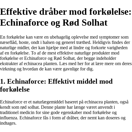
Effektive dråber mod forkølelse:
Echinaforce og Rød Solhat
En forkølelse kan være en ubehagelig oplevelse med symptomer som
næseflåd, hoste, ondt i halsen og generel træthed. Heldigvis findes der
naturlige midler, der kan hjælpe med at lindre og forkorte varigheden
af en forkølelse. To af de mest effektive naturlige produkter mod
forkølelse er Echinaforce og Rød Solhat, der begge indeholder
ekstrakter af echinacea planten. Læs med her for at lære mere om deres
virkning og hvordan de kan være gavnlige for dig.
1. Echinaforce: Effektivt middel mod
forkølelse
Echinaforce er et naturlægemiddel baseret på echinacea planten, også
kendt som rød solhat. Denne plante har længe været anvendt i
traditionel medicin for sine gode egenskaber mod forkølelse og
influenza. Echinaforce fås i form af dråber, der nemt kan doseres og
indtages.