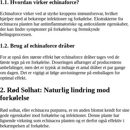
1.1. Hvordan virker echinaforce?
Echinaforce virker ved at styrke kroppens immunforsvar, hvilket
hjælper med at bekæmpe infektioner og forkølelse. Ekstrakterne fra
echinacea planten har antiinflammatoriske og antioxidante egenskaber,
der kan lindre symptomer på forkølelse og fremskynde
helingsprocessen.
1.2. Brug af echinaforce dråber
For at opnå den største effekt bør echinaforce dråber tages ved de
første tegn på en forkølelse. Doseringen afhænger af producentens
anbefalinger, men det er typisk at indtage et antal dråber et par gange
om dagen. Det er vigtigt at følge anvisningerne på emballagen for
optimal effekt.
2. Rød Solhat: Naturlig lindring mod
forkølelse
Rød solhat, eller echinacea purpurea, er en anden blomst kendt for sine
gode egenskaber mod forkølelse og infektioner. Denne plante har
lignende virkning som echinacea planten og er derfor også effektiv i
bekæmpelsen af forkølelse.