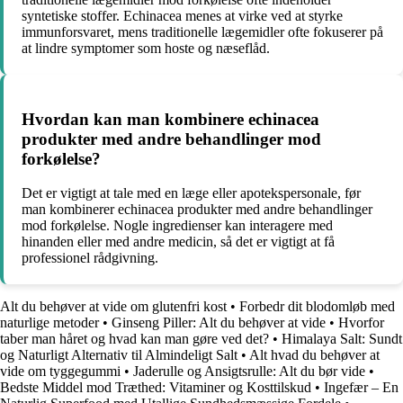
syntetiske stoffer. Echinacea menes at virke ved at styrke
immunforsvaret, mens traditionelle lægemidler ofte fokuserer på
at lindre symptomer som hoste og næseflåd.
Hvordan kan man kombinere echinacea
produkter med andre behandlinger mod
forkølelse?
Det er vigtigt at tale med en læge eller apotekspersonale, før
man kombinerer echinacea produkter med andre behandlinger
mod forkølelse. Nogle ingredienser kan interagere med
hinanden eller med andre medicin, så det er vigtigt at få
professionel rådgivning.
Alt du behøver at vide om glutenfri kost
•
Forbedr dit blodomløb med
naturlige metoder
•
Ginseng Piller: Alt du behøver at vide
•
Hvorfor
taber man håret og hvad kan man gøre ved det?
•
Himalaya Salt: Sundt
og Naturligt Alternativ til Almindeligt Salt
•
Alt hvad du behøver at
vide om tyggegummi
•
Jaderulle og Ansigtsrulle: Alt du bør vide
•
Bedste Middel mod Træthed: Vitaminer og Kosttilskud
•
Ingefær – En