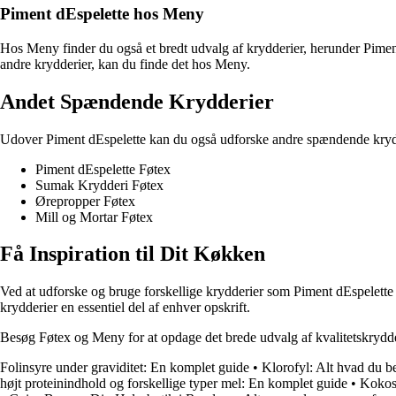
Piment dEspelette hos Meny
Hos Meny finder du også et bredt udvalg af krydderier, herunder Piment 
andre krydderier, kan du finde det hos Meny.
Andet Spændende Krydderier
Udover Piment dEspelette kan du også udforske andre spændende kryd
Piment dEspelette Føtex
Sumak Krydderi Føtex
Ørepropper Føtex
Mill og Mortar Føtex
Få Inspiration til Dit Køkken
Ved at udforske og bruge forskellige krydderier som Piment dEspelette 
krydderier en essentiel del af enhver opskrift.
Besøg Føtex og Meny for at opdage det brede udvalg af kvalitetskrydder
Folinsyre under graviditet: En komplet guide
•
Klorofyl: Alt hvad du b
højt proteinindhold og forskellige typer mel: En komplet guide
•
Kokoso