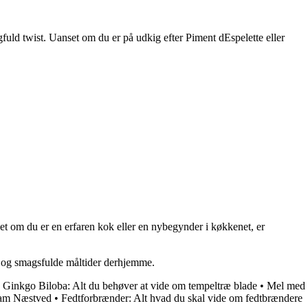
gfuld twist. Uanset om du er på udkig efter Piment dEspelette eller
et om du er en erfaren kok eller en nybegynder i køkkenet, er
re og smagsfulde måltider derhjemme.
•
Ginkgo Biloba: Alt du behøver at vide om tempeltræ blade
•
Mel med
sam Næstved
•
Fedtforbrænder: Alt hvad du skal vide om fedtbrændere