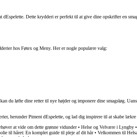
dEspelette. Dette krydderi er perfekt til at give dine opskrifter en sma
derier hos Føtex og Meny. Her er nogle populære valg:
kan du løfte dine retter til nye højder og imponere dine smagsløg. Uans
ier, herunder Piment dEspelette, og lad dig inspirere til at skabe læk
ehøver at vide om dette grønne vidunder
•
Helse og Velvære i Lyngby
lie til håret: En komplet guide til pleje af dit hår
•
Velkommen til Hel