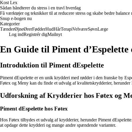
Kost Lex
Sådan håndterer du stress i en travl hverdag
Få værktøjer og teknikker til at reducere stress og skabe bedre balance m
Snup e-bogen nu
Kategorier
Tænder
Øjne
Ører
Fødder
Hud
Hår
Terapi
Velvære
Søvn
Læge
Log ind
Registrér dig
Mailnyt
En Guide til Piment d’Espelett
Introduktion til Piment dEspelette
Piment dEspelette er en unik krydderi med rødder i den franske by Espe
Føtex og Meny kan du finde et udvalg af kvalitetskrydderier, herunder 
Udforskning af Krydderier hos Føtex og M
Piment dEspelette hos Føtex
Hos Føtex tilbydes et udvalg af krydderier, herunder Piment dEspelette. 
at opdage dette krydderi og mange andre spændende varianter.