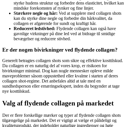
styrke hudens struktur og forbedre dens elasticitet, hvilket kan
mindske forekomsten af rynker og fine linjer.
Stærkere negle og hår:
Ved at supplere med collagen shots
kan du styrke dine negle og forbedre din hårkvalitet, da
collagen er afgørende for sundt og kraftigt hår.
Reduceret ledstivhed:
Flydende collagen kan også have
gavnlige virkninger på dine led ved at bidrage til smidige
bevægelser og reducere stivhed.
Er der nogen bivirkninger ved flydende collagen?
Generelt betragtes collagen shots som sikre og effektive kosttilskud.
Da collagen er en naturlig del af vores krop, er risikoen for
bivirkninger minimal. Dog kan nogle mennesker opleve milde
maveproblemer såsom oppustethed eller kvalme i starten af deres
collagen shot-regime. Det anbefales altid at tale med en
sundhedsperson eller ernæringsekspert, inden du begynder at tage
nye kosttilskud.
Valg af flydende collagen på markedet
Der er flere forskellige mærker og typer af flydende collagen shots
tilgængelige på markedet. Det er vigtigt at vælge et pålideligt og
kvalitetsprodukt, der indeholder naturlige ingredienser og høje