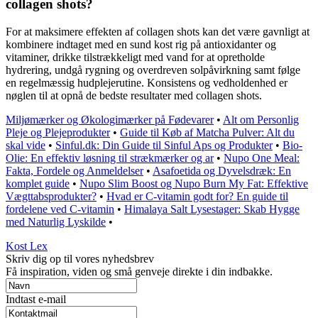
collagen shots?
For at maksimere effekten af collagen shots kan det være gavnligt at
kombinere indtaget med en sund kost rig på antioxidanter og
vitaminer, drikke tilstrækkeligt med vand for at opretholde
hydrering, undgå rygning og overdreven solpåvirkning samt følge
en regelmæssig hudplejerutine. Konsistens og vedholdenhed er
nøglen til at opnå de bedste resultater med collagen shots.
Miljømærker og Økologimærker på Fødevarer
•
Alt om Personlig
Pleje og Plejeprodukter
•
Guide til Køb af Matcha Pulver: Alt du
skal vide
•
Sinful.dk: Din Guide til Sinful Aps og Produkter
•
Bio-
Olie: En effektiv løsning til strækmærker og ar
•
Nupo One Meal:
Fakta, Fordele og Anmeldelser
•
Asafoetida og Dyvelsdræk: En
komplet guide
•
Nupo Slim Boost og Nupo Burn My Fat: Effektive
Vægttabsprodukter?
•
Hvad er C-vitamin godt for? En guide til
fordelene ved C-vitamin
•
Himalaya Salt Lysestager: Skab Hygge
med Naturlig Lyskilde
•
Kost Lex
Skriv dig op til vores nyhedsbrev
Få inspiration, viden og små genveje direkte i din indbakke.
Indtast e-mail