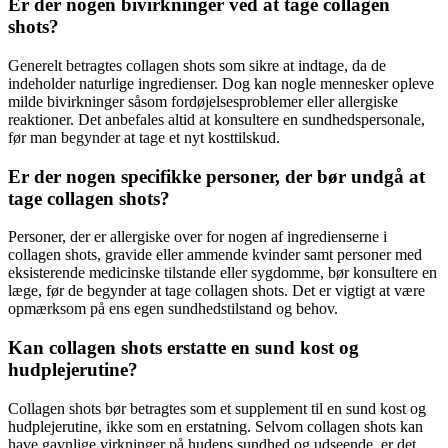
Er der nogen bivirkninger ved at tage collagen
shots?
Generelt betragtes collagen shots som sikre at indtage, da de
indeholder naturlige ingredienser. Dog kan nogle mennesker opleve
milde bivirkninger såsom fordøjelsesproblemer eller allergiske
reaktioner. Det anbefales altid at konsultere en sundhedspersonale,
før man begynder at tage et nyt kosttilskud.
Er der nogen specifikke personer, der bør undgå at
tage collagen shots?
Personer, der er allergiske over for nogen af ​​ingredienserne i
collagen shots, gravide eller ammende kvinder samt personer med
eksisterende medicinske tilstande eller sygdomme, bør konsultere en
læge, før de begynder at tage collagen shots. Det er vigtigt at være
opmærksom på ens egen sundhedstilstand og behov.
Kan collagen shots erstatte en sund kost og
hudplejerutine?
Collagen shots bør betragtes som et supplement til en sund kost og
hudplejerutine, ikke som en erstatning. Selvom collagen shots kan
have gavnlige virkninger på hudens sundhed og udseende, er det