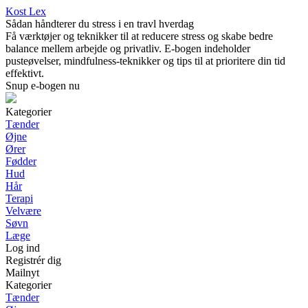
Kost Lex
Sådan håndterer du stress i en travl hverdag
Få værktøjer og teknikker til at reducere stress og skabe bedre
balance mellem arbejde og privatliv. E-bogen indeholder
pusteøvelser, mindfulness-teknikker og tips til at prioritere din tid
effektivt.
Snup e-bogen nu
Kategorier
Tænder
Øjne
Ører
Fødder
Hud
Hår
Terapi
Velvære
Søvn
Læge
Log ind
Registrér dig
Mailnyt
Kategorier
Tænder