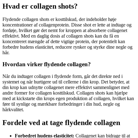
Hvad er collagen shots?
Flydende collagen shots er kosttilskud, der indeholder høje
koncentrationer af collagenprotein. Disse shot er lette at indtage og
fordøje, hvilket gør det nemt for kroppen at absorbere collagenet
effektivt. Med en daglig dosis af collagen shots kan du få en
koncentreret mængde af dette vigtige protein, der potentielt kan
forbedre hudens elasticitet, reducere rynker og styrke dine negle og
hår.
Hvordan virker flydende collagen?
Når du indtager collagen i flydende form, går det direkte ned i
systemet og når hurtigere ud til cellerne i din krop. Det betyder, at
din krop kan udnytte collagenet mere effektivt sammenlignet med
andre former for collagen kosttilskud. Collagen shots kan hjælpe
med at kickstarte din krops egen produktion af collagen, hvilket kan
føre til synlige og mærkbare forbedringer i din hud, negle og
hårkvalitet.
Fordele ved at tage flydende collagen
Forbedret hudens elasticitet:
Collagenet kan bidrage til at