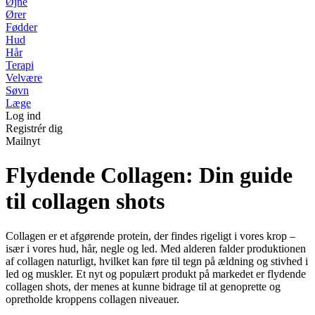
Øjne
Ører
Fødder
Hud
Hår
Terapi
Velvære
Søvn
Læge
Log ind
Registrér dig
Mailnyt
Flydende Collagen: Din guide
til collagen shots
Collagen er et afgørende protein, der findes rigeligt i vores krop –
især i vores hud, hår, negle og led. Med alderen falder produktionen
af collagen naturligt, hvilket kan føre til tegn på ældning og stivhed i
led og muskler. Et nyt og populært produkt på markedet er flydende
collagen shots, der menes at kunne bidrage til at genoprette og
opretholde kroppens collagen niveauer.