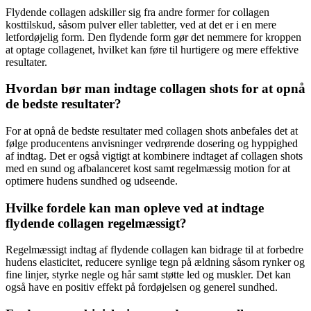
Flydende collagen adskiller sig fra andre former for collagen
kosttilskud, såsom pulver eller tabletter, ved at det er i en mere
letfordøjelig form. Den flydende form gør det nemmere for kroppen
at optage collagenet, hvilket kan føre til hurtigere og mere effektive
resultater.
Hvordan bør man indtage collagen shots for at opnå
de bedste resultater?
For at opnå de bedste resultater med collagen shots anbefales det at
følge producentens anvisninger vedrørende dosering og hyppighed
af indtag. Det er også vigtigt at kombinere indtaget af collagen shots
med en sund og afbalanceret kost samt regelmæssig motion for at
optimere hudens sundhed og udseende.
Hvilke fordele kan man opleve ved at indtage
flydende collagen regelmæssigt?
Regelmæssigt indtag af flydende collagen kan bidrage til at forbedre
hudens elasticitet, reducere synlige tegn på ældning såsom rynker og
fine linjer, styrke negle og hår samt støtte led og muskler. Det kan
også have en positiv effekt på fordøjelsen og generel sundhed.