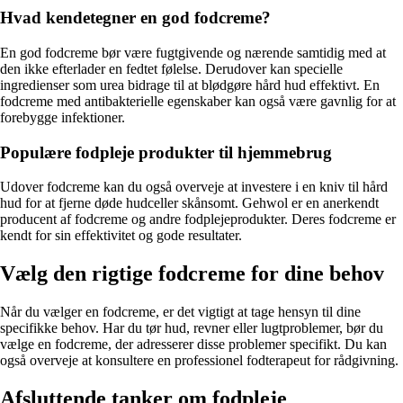
Hvad kendetegner en god fodcreme?
En god fodcreme bør være fugtgivende og nærende samtidig med at
den ikke efterlader en fedtet følelse. Derudover kan specielle
ingredienser som urea bidrage til at blødgøre hård hud effektivt. En
fodcreme med antibakterielle egenskaber kan også være gavnlig for at
forebygge infektioner.
Populære fodpleje produkter til hjemmebrug
Udover fodcreme kan du også overveje at investere i en kniv til hård
hud for at fjerne døde hudceller skånsomt. Gehwol er en anerkendt
producent af fodcreme og andre fodplejeprodukter. Deres fodcreme er
kendt for sin effektivitet og gode resultater.
Vælg den rigtige fodcreme for dine behov
Når du vælger en fodcreme, er det vigtigt at tage hensyn til dine
specifikke behov. Har du tør hud, revner eller lugtproblemer, bør du
vælge en fodcreme, der adresserer disse problemer specifikt. Du kan
også overveje at konsultere en professionel fodterapeut for rådgivning.
Afsluttende tanker om fodpleje