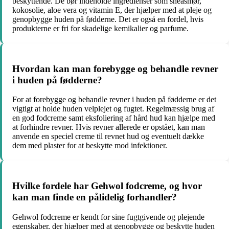
beskyttende. De bør indeholde ingredienser som sheasmør,
kokosolie, aloe vera og vitamin E, der hjælper med at pleje og
genopbygge huden på fødderne. Det er også en fordel, hvis
produkterne er fri for skadelige kemikalier og parfume.
Hvordan kan man forebygge og behandle revner
i huden på fødderne?
For at forebygge og behandle revner i huden på fødderne er det
vigtigt at holde huden velplejet og fugtet. Regelmæssig brug af
en god fodcreme samt eksfoliering af hård hud kan hjælpe med
at forhindre revner. Hvis revner allerede er opstået, kan man
anvende en speciel creme til revnet hud og eventuelt dække
dem med plaster for at beskytte mod infektioner.
Hvilke fordele har Gehwol fodcreme, og hvor
kan man finde en pålidelig forhandler?
Gehwol fodcreme er kendt for sine fugtgivende og plejende
egenskaber, der hjælper med at genopbygge og beskytte huden