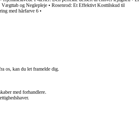
r, Vægttab og Neglepleje
•
Rosenrod: Et Effektivt Kosttilskud til
ring med hårfarve 6
•
a os, kan du let framelde dig.
rskaber med forhandlere.
ettighedshaver.