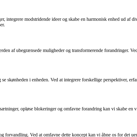
er, integrere modstridende ideer og skabe en harmonisk enhed ud af dive
er.
rden af ubegrænsede muligheder og transformerende forandringer. Ved at 
g se skønheden i enheden. Ved at integrere forskellige perspektiver, erf
odsætninger, opløse blokeringer og omfavne forandring kan vi skabe en v
 og forvandling. Ved at omfavne dette koncept kan vi åbne os for det uen