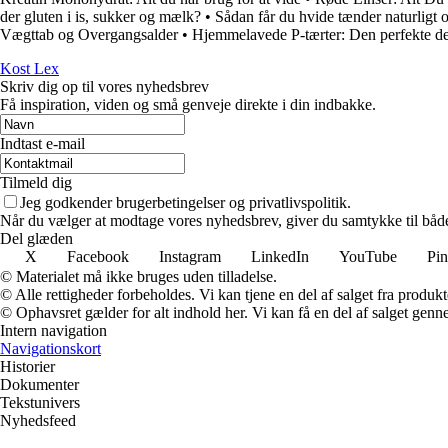
der gluten i is, sukker og mælk?
•
Sådan får du hvide tænder naturligt o
Vægttab og Overgangsalder
•
Hjemmelavede P-tærter: Den perfekte dess
Kost Lex
Skriv dig op til vores nyhedsbrev
Få inspiration, viden og små genveje direkte i din indbakke.
Indtast e-mail
Tilmeld dig
Jeg godkender brugerbetingelser og privatlivspolitik.
Når du vælger at modtage vores nyhedsbrev, giver du samtykke til både v
Del glæden
X
Facebook
Instagram
LinkedIn
YouTube
Pin
© Materialet må ikke bruges uden tilladelse.
© Alle rettigheder forbeholdes. Vi kan tjene en del af salget fra produk
© Ophavsret gælder for alt indhold her. Vi kan få en del af salget genne
Intern navigation
Navigationskort
Historier
Dokumenter
Tekstunivers
Nyhedsfeed