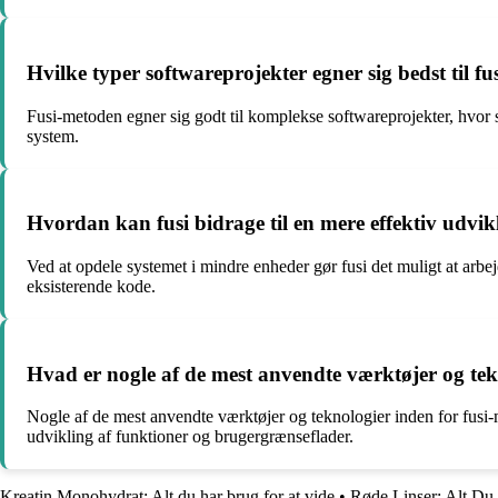
Hvilke typer softwareprojekter egner sig bedst til f
Fusi-metoden egner sig godt til komplekse softwareprojekter, hvor s
system.
Hvordan kan fusi bidrage til en mere effektiv udvik
Ved at opdele systemet i mindre enheder gør fusi det muligt at arb
eksisterende kode.
Hvad er nogle af de mest anvendte værktøjer og tek
Nogle af de mest anvendte værktøjer og teknologier inden for fusi
udvikling af funktioner og brugergrænseflader.
Kreatin Monohydrat: Alt du har brug for at vide
•
Røde Linser: Alt Du