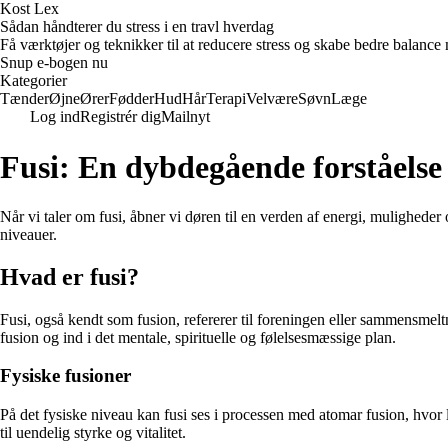
Kost Lex
Sådan håndterer du stress i en travl hverdag
Få værktøjer og teknikker til at reducere stress og skabe bedre balance m
Snup e-bogen nu
Kategorier
Tænder
Øjne
Ører
Fødder
Hud
Hår
Terapi
Velvære
Søvn
Læge
Log ind
Registrér dig
Mailnyt
Fusi: En dybdegående forståelse
Når vi taler om fusi, åbner vi døren til en verden af energi, muligheder
niveauer.
Hvad er fusi?
Fusi, også kendt som fusion, refererer til foreningen eller sammensmeltni
fusion og ind i det mentale, spirituelle og følelsesmæssige plan.
Fysiske fusioner
På det fysiske niveau kan fusi ses i processen med atomar fusion, hvor 
til uendelig styrke og vitalitet.