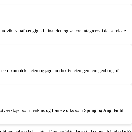
n udvikles uafhængigt af hinanden og senere integreres i det samlede
reducere kompleksiteten og øge produktiviteten gennem genbrug af
testværktøjer som Jenkins og frameworks som Spring og Angular til
•
Hjemmelavede P-tærter: Den perfekte dessert til enhver lejlighed
•
Er