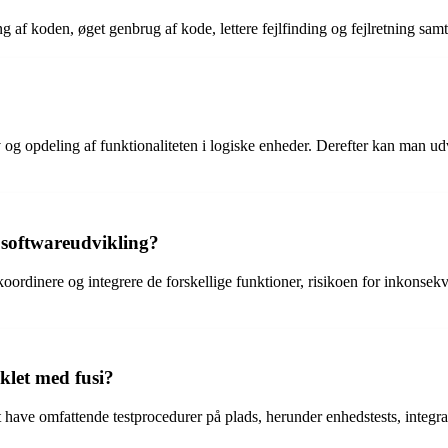
g af koden, øget genbrug af kode, lettere fejlfinding og fejlretning samt
og opdeling af funktionaliteten i logiske enheder. Derefter kan man udvi
i softwareudvikling?
koordinere og integrere de forskellige funktioner, risikoen for inkons
klet med fusi?
at have omfattende testprocedurer på plads, herunder enhedstests, integrati