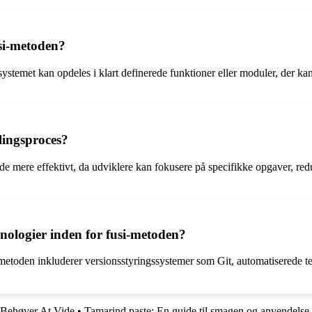
usi-metoden?
ystemet kan opdeles i klart definerede funktioner eller moduler, der ka
lingsproces?
ejde mere effektivt, da udviklere kan fokusere på specifikke opgaver, 
nologier inden for fusi-metoden?
-metoden inkluderer versionsstyringssystemer som Git, automatiserede 
 Behøver At Vide
•
Tamarind paste: En guide til smagen og anvendelse