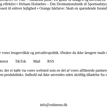
g effektivt
•
Helsam Holstebro – Din Destinationsbutik til Sportsudsty
ert til enhver lejlighed
•
Orange hårfarve: Skab en spændende forand
ores brugervilkår og privatlivspolitik. Ønsker du ikke længere mails fr
terest
TikTok
Mail
RSS
ter, der er købt via vores websted som en del af vores affilierede partne
m produktlinks. Indhold må ikke anvendes uden skriftlig tilladelse fra r
info@onlinenu.dk