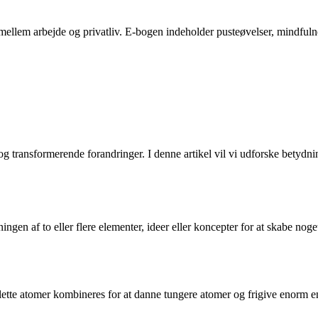
ellem arbejde og privatliv. E-bogen indeholder pusteøvelser, mindfulness-
 og transformerende forandringer. I denne artikel vil vi udforske betydni
ngen af to eller flere elementer, ideer eller koncepter for at skabe noge
lette atomer kombineres for at danne tungere atomer og frigive enorm en