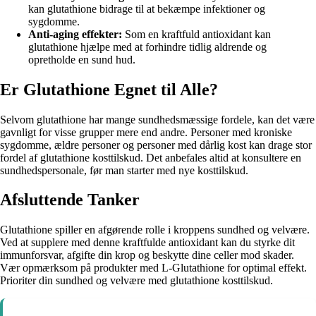
kan glutathione bidrage til at bekæmpe infektioner og
sygdomme.
Anti-aging effekter:
Som en kraftfuld antioxidant kan
glutathione hjælpe med at forhindre tidlig aldrende og
opretholde en sund hud.
Er Glutathione Egnet til Alle?
Selvom glutathione har mange sundhedsmæssige fordele, kan det være
gavnligt for visse grupper mere end andre. Personer med kroniske
sygdomme, ældre personer og personer med dårlig kost kan drage stor
fordel af glutathione kosttilskud. Det anbefales altid at konsultere en
sundhedspersonale, før man starter med nye kosttilskud.
Afsluttende Tanker
Glutathione spiller en afgørende rolle i kroppens sundhed og velvære.
Ved at supplere med denne kraftfulde antioxidant kan du styrke dit
immunforsvar, afgifte din krop og beskytte dine celler mod skader.
Vær opmærksom på produkter med L-Glutathione for optimal effekt.
Prioriter din sundhed og velvære med glutathione kosttilskud.