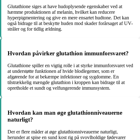
Glutathione siges at have hudoplysende egenskaber ved at
hæmme produktionen af melanin, hvilket kan reducere
hyperpigmentering og give en mere ensartet hudtone. Det kan
også bidrage til at beskytte huden mod skader forårsaget af UV-
stråler og for tidlig ældning.
Hvordan påvirker glutathion immunforsvaret?
Glutathione spiller en vigtig rolle i at styrke immunforsvaret ved
at understøtte funktionen af ​​hvide blodlegemer, som er
afgørende for at bekæmpe infektioner og sygdomme. En
tilstrækkelig mængde glutathion i kroppen kan bidrage til at
opretholde et sundt og velfungerende immunsystem.
Hvordan kan man øge glutathionniveauerne
naturligt?
Der er flere måder at øge glutathionniveauerne naturligt,
herunder at spise en sund kost rig på svovlholdige fødevarer