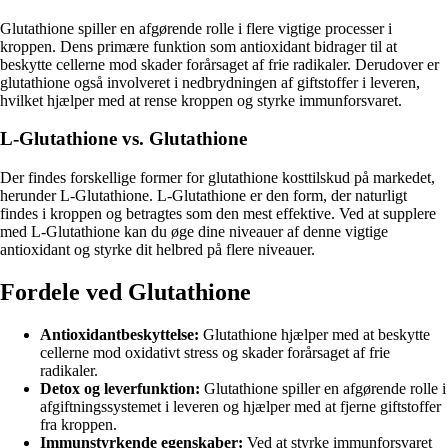
Glutathione spiller en afgørende rolle i flere vigtige processer i
kroppen. Dens primære funktion som antioxidant bidrager til at
beskytte cellerne mod skader forårsaget af frie radikaler. Derudover er
glutathione også involveret i nedbrydningen af giftstoffer i leveren,
hvilket hjælper med at rense kroppen og styrke immunforsvaret.
L-Glutathione vs. Glutathione
Der findes forskellige former for glutathione kosttilskud på markedet,
herunder L-Glutathione. L-Glutathione er den form, der naturligt
findes i kroppen og betragtes som den mest effektive. Ved at supplere
med L-Glutathione kan du øge dine niveauer af denne vigtige
antioxidant og styrke dit helbred på flere niveauer.
Fordele ved Glutathione
Antioxidantbeskyttelse:
Glutathione hjælper med at beskytte
cellerne mod oxidativt stress og skader forårsaget af frie
radikaler.
Detox og leverfunktion:
Glutathione spiller en afgørende rolle i
afgiftningssystemet i leveren og hjælper med at fjerne giftstoffer
fra kroppen.
Immunstyrkende egenskaber:
Ved at styrke immunforsvaret