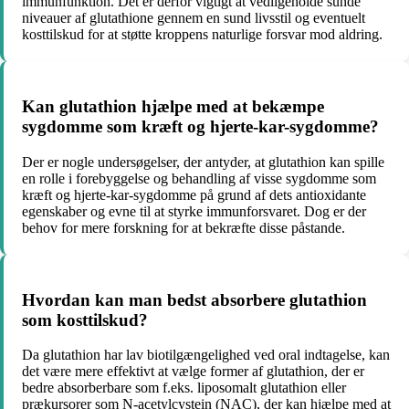
immunfunktion. Det er derfor vigtigt at vedligeholde sunde
niveauer af glutathione gennem en sund livsstil og eventuelt
kosttilskud for at støtte kroppens naturlige forsvar mod aldring.
Kan glutathion hjælpe med at bekæmpe
sygdomme som kræft og hjerte-kar-sygdomme?
Der er nogle undersøgelser, der antyder, at glutathion kan spille
en rolle i forebyggelse og behandling af visse sygdomme som
kræft og hjerte-kar-sygdomme på grund af dets antioxidante
egenskaber og evne til at styrke immunforsvaret. Dog er der
behov for mere forskning for at bekræfte disse påstande.
Hvordan kan man bedst absorbere glutathion
som kosttilskud?
Da glutathion har lav biotilgængelighed ved oral indtagelse, kan
det være mere effektivt at vælge former af glutathion, der er
bedre absorberbare som f.eks. liposomalt glutathion eller
prækursorer som N-acetylcystein (NAC), der kan hjælpe med at