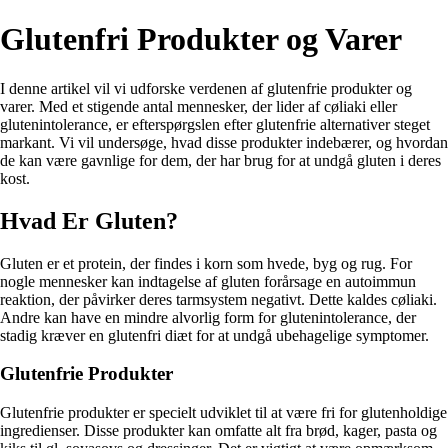
Glutenfri Produkter og Varer
I denne artikel vil vi udforske verdenen af glutenfrie produkter og
varer. Med et stigende antal mennesker, der lider af cøliaki eller
glutenintolerance, er efterspørgslen efter glutenfrie alternativer steget
markant. Vi vil undersøge, hvad disse produkter indebærer, og hvordan
de kan være gavnlige for dem, der har brug for at undgå gluten i deres
kost.
Hvad Er Gluten?
Gluten er et protein, der findes i korn som hvede, byg og rug. For
nogle mennesker kan indtagelse af gluten forårsage en autoimmun
reaktion, der påvirker deres tarmsystem negativt. Dette kaldes cøliaki.
Andre kan have en mindre alvorlig form for glutenintolerance, der
stadig kræver en glutenfri diæt for at undgå ubehagelige symptomer.
Glutenfrie Produkter
Glutenfrie produkter er specielt udviklet til at være fri for glutenholdige
ingredienser. Disse produkter kan omfatte alt fra brød, kager, pasta og