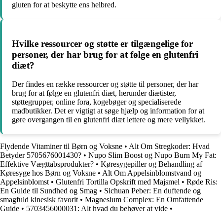
gluten for at beskytte ens helbred.
Hvilke ressourcer og støtte er tilgængelige for
personer, der har brug for at følge en glutenfri
diæt?
Der findes en række ressourcer og støtte til personer, der har
brug for at følge en glutenfri diæt, herunder diætister,
støttegrupper, online fora, kogebøger og specialiserede
madbutikker. Det er vigtigt at søge hjælp og information for at
gøre overgangen til en glutenfri diæt lettere og mere vellykket.
Flydende Vitaminer til Børn og Voksne
•
Alt Om Stregkoder: Hvad
Betyder 5705676001430?
•
Nupo Slim Boost og Nupo Burn My Fat:
Effektive Vægttabsprodukter?
•
Køresygepiller og Behandling af
Køresyge hos Børn og Voksne
•
Alt Om Appelsinblomstvand og
Appelsinblomst
•
Glutenfri Tortilla Opskrift med Majsmel
•
Røde Ris:
En Guide til Sundhed og Smag
•
Sichuan Peber: En duftende og
smagfuld kinesisk favorit
•
Magnesium Complex: En Omfattende
Guide
•
5703456000031: Alt hvad du behøver at vide
•