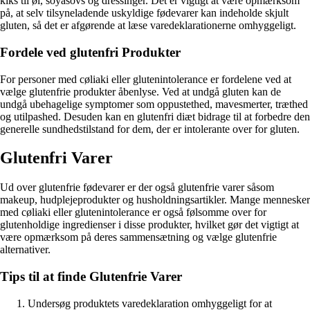
kiks til øl, soyasovs og dressinger. Det er vigtigt at være opmærksom
på, at selv tilsyneladende uskyldige fødevarer kan indeholde skjult
gluten, så det er afgørende at læse varedeklarationerne omhyggeligt.
Fordele ved glutenfri Produkter
For personer med cøliaki eller glutenintolerance er fordelene ved at
vælge glutenfrie produkter åbenlyse. Ved at undgå gluten kan de
undgå ubehagelige symptomer som oppustethed, mavesmerter, træthed
og utilpashed. Desuden kan en glutenfri diæt bidrage til at forbedre den
generelle sundhedstilstand for dem, der er intolerante over for gluten.
Glutenfri Varer
Ud over glutenfrie fødevarer er der også glutenfrie varer såsom
makeup, hudplejeprodukter og husholdningsartikler. Mange mennesker
med cøliaki eller glutenintolerance er også følsomme over for
glutenholdige ingredienser i disse produkter, hvilket gør det vigtigt at
være opmærksom på deres sammensætning og vælge glutenfrie
alternativer.
Tips til at finde Glutenfrie Varer
Undersøg produktets varedeklaration omhyggeligt for at