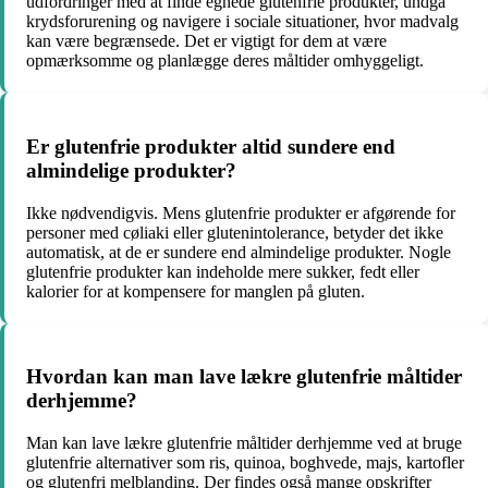
udfordringer med at finde egnede glutenfrie produkter, undgå
krydsforurening og navigere i sociale situationer, hvor madvalg
kan være begrænsede. Det er vigtigt for dem at være
opmærksomme og planlægge deres måltider omhyggeligt.
Er glutenfrie produkter altid sundere end
almindelige produkter?
Ikke nødvendigvis. Mens glutenfrie produkter er afgørende for
personer med cøliaki eller glutenintolerance, betyder det ikke
automatisk, at de er sundere end almindelige produkter. Nogle
glutenfrie produkter kan indeholde mere sukker, fedt eller
kalorier for at kompensere for manglen på gluten.
Hvordan kan man lave lækre glutenfrie måltider
derhjemme?
Man kan lave lækre glutenfrie måltider derhjemme ved at bruge
glutenfrie alternativer som ris, quinoa, boghvede, majs, kartofler
og glutenfri melblanding. Der findes også mange opskrifter