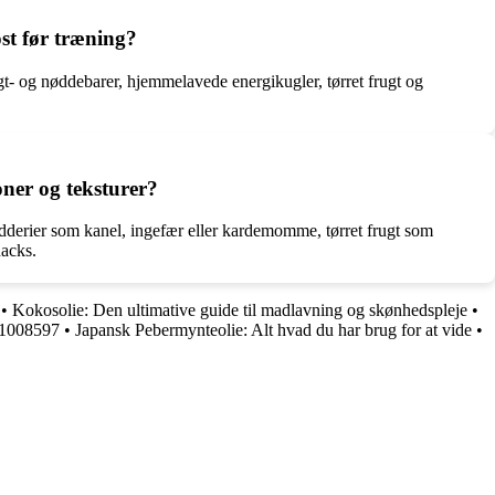
ost før træning?
ugt- og nøddebarer, hjemmelavede energikugler, tørret frugt og
ner og teksturer?
ydderier som kanel, ingefær eller kardemomme, tørret frugt som
nacks.
•
Kokosolie: Den ultimative guide til madlavning og skønhedspleje
•
61008597
•
Japansk Pebermynteolie: Alt hvad du har brug for at vide
•