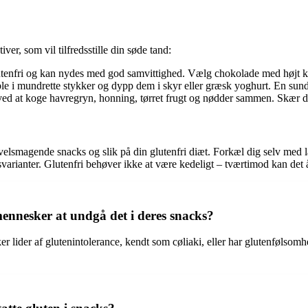
iver, som vil tilfredsstille din søde tand:
tenfri og kan nydes med god samvittighed. Vælg chokolade med højt k
le i mundrette stykker og dypp dem i skyr eller græsk yoghurt. En sun
ved at koge havregryn, honning, tørret frugt og nødder sammen. Skær 
velsmagende snacks og slik på din glutenfri diæt. Forkæl dig selv med 
gsvarianter. Glutenfri behøver ikke at være kedeligt – tværtimod kan det
 mennesker at undgå det i deres snacks?
er lider af glutenintolerance, kendt som cøliaki, eller har glutenfølsom