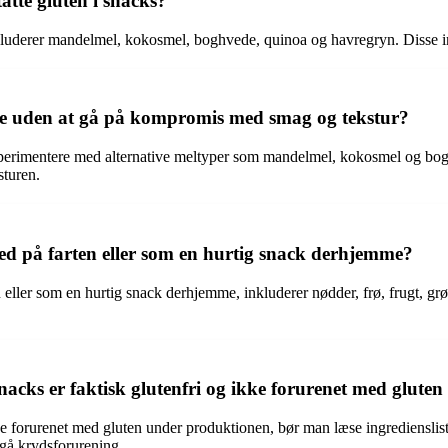
atte gluten i snacks?
nkluderer mandelmel, kokosmel, boghvede, quinoa og havregryn. Disse ing
e uden at gå på kompromis med smag og tekstur?
erimentere med alternative meltyper som mandelmel, kokosmel og boghv
sturen.
 med på farten eller som en hurtig snack derhjemme?
n eller som en hurtig snack derhjemme, inkluderer nødder, frø, frugt, grø
snacks er faktisk glutenfri og ikke forurenet med glut
ikke forurenet med gluten under produktionen, bør man læse ingredienslist
ndgå krydsforurening.