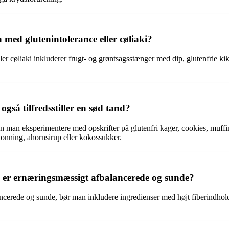
 med glutenintolerance eller cøliaki?
ler cøliaki inkluderer frugt- og grøntsagsstænger med dip, glutenfrie ki
gså tilfredsstiller en sød tand?
, kan man eksperimentere med opskrifter på glutenfri kager, cookies, mu
nning, ahornsirup eller kokossukker.
s er ernæringsmæssigt afbalancerede og sunde?
lancerede og sunde, bør man inkludere ingredienser med højt fiberindhold