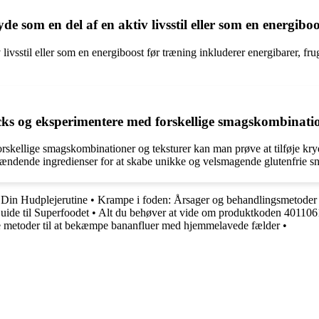
de som en del af en aktiv livsstil eller som en energibo
 livsstil eller som en energiboost før træning inkluderer energibarer, fr
ks og eksperimentere med forskellige smagskombinatio
rskellige smagskombinationer og teksturer kan man prøve at tilføje kr
spændende ingredienser for at skabe unikke og velsmagende glutenfrie s
Din Hudplejerutine
•
Krampe i foden: Årsager og behandlingsmetoder
uide til Superfoodet
•
Alt du behøver at vide om produktkoden 40110
e metoder til at bekæmpe bananfluer med hjemmelavede fælder
•