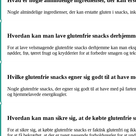
Hvad er nogle almindelige ingredienser, der kan erst
Nogle almindelige ingredienser, der kan erstatte gluten i snacks, i
Hvordan kan man lave glutenfrie snacks derhjemm
For at lave velsmagende glutenfrie snacks derhjemme kan man eksp
nødder, frø, tørret frugt og krydderier for at forbedre smagen og tek
Hvilke glutenfrie snacks egner sig godt til at have
Nogle glutenfrie snacks, der egner sig godt til at have med på farte
og hjemmelavede energikugler.
Hvordan kan man sikre sig, at de købte glutenfrie 
For at sikre sig, at købte glutenfrie snacks er faktisk glutenfri og 
for at få bekræftet, at der er taget passende forholdsregler for at u