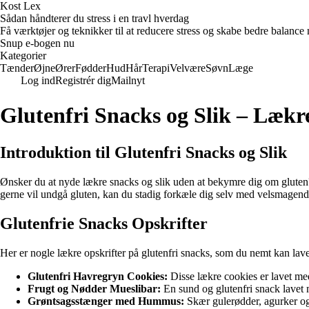
Kost Lex
Sådan håndterer du stress i en travl hverdag
Få værktøjer og teknikker til at reducere stress og skabe bedre balance m
Snup e-bogen nu
Kategorier
Tænder
Øjne
Ører
Fødder
Hud
Hår
Terapi
Velvære
Søvn
Læge
Log ind
Registrér dig
Mailnyt
Glutenfri Snacks og Slik – Lækre
Introduktion til Glutenfri Snacks og Slik
Ønsker du at nyde lækre snacks og slik uden at bekymre dig om gluten? Vi
gerne vil undgå gluten, kan du stadig forkæle dig selv med velsmagend
Glutenfrie Snacks Opskrifter
Her er nogle lækre opskrifter på glutenfri snacks, som du nemt kan la
Glutenfri Havregryn Cookies:
Disse lækre cookies er lavet med
Frugt og Nødder Mueslibar:
En sund og glutenfri snack lavet m
Grøntsagsstænger med Hummus:
Skær gulerødder, agurker og