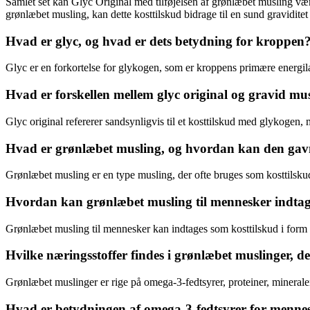
Samlet set kan Glyc Original med tilføjelsen af grønlæbet musling være 
grønlæbet musling, kan dette kosttilskud bidrage til en sund gravidite
Hvad er glyc, og hvad er dets betydning for kroppen
Glyc er en forkortelse for glykogen, som er kroppens primære energilag
Hvad er forskellen mellem glyc original og gravid mu
Glyc original refererer sandsynligvis til et kosttilskud med glykogen,
Hvad er grønlæbet musling, og hvordan kan den ga
Grønlæbet musling er en type musling, der ofte bruges som kosttilsku
Hvordan kan grønlæbet musling til mennesker indtag
Grønlæbet musling til mennesker kan indtages som kosttilskud i form 
Hvilke næringsstoffer findes i grønlæbet muslinger, 
Grønlæbet muslinger er rige på omega-3-fedtsyrer, proteiner, minerale
Hvad er betydningen af omega-3-fedtsyrer for mennes