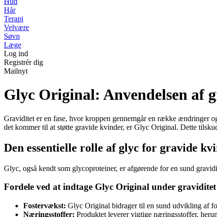
Hud
Hår
Terapi
Velvære
Søvn
Læge
Log ind
Registrér dig
Mailnyt
Glyc Original: Anvendelsen af 
Graviditet er en fase, hvor kroppen gennemgår en række ændringer og k
det kommer til at støtte gravide kvinder, er Glyc Original. Dette tilsk
Den essentielle rolle af glyc for gravide kv
Glyc, også kendt som glycoproteiner, er afgørende for en sund gravidit
Fordele ved at indtage Glyc Original under graviditet
Fostervækst:
Glyc Original bidrager til en sund udvikling af fos
Næringsstoffer:
Produktet leverer vigtige næringsstoffer, herun