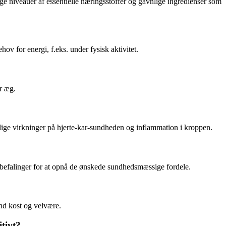
lige niveauer af essentielle næringsstoffer og gavnlige ingredienser som
v for energi, f.eks. under fysisk aktivitet.
r æg.
lige virkninger på hjerte-kar-sundheden og inflammation i kroppen.
anbefalinger for at opnå de ønskede sundhedsmæssige fordele.
und kost og velvære.
tivt?