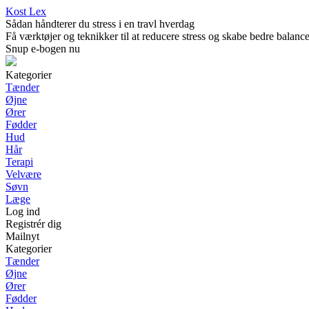
Kost Lex
Sådan håndterer du stress i en travl hverdag
Få værktøjer og teknikker til at reducere stress og skabe bedre balance 
Snup e-bogen nu
Kategorier
Tænder
Øjne
Ører
Fødder
Hud
Hår
Terapi
Velvære
Søvn
Læge
Log ind
Registrér dig
Mailnyt
Kategorier
Tænder
Øjne
Ører
Fødder