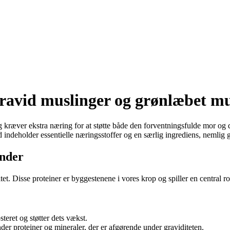
gravid muslinger og grønlæbet mu
ræver ekstra næring for at støtte både den forventningsfulde mor og det
ud indeholder essentielle næringsstoffer og en særlig ingrediens, nemlig
inder
et. Disse proteiner er byggestenene i vores krop og spiller en central r
teret og støtter dets vækst.
der proteiner og mineraler, der er afgørende under graviditeten.