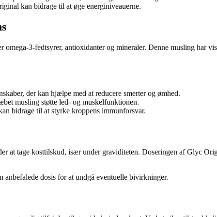
ginal kan bidrage til at øge energiniveauerne.
ns
der omega-3-fedtsyrer, antioxidanter og mineraler. Denne musling har vis
nskaber, der kan hjælpe med at reducere smerter og ømhed.
æbet musling støtte led- og muskelfunktionen.
an bidrage til at styrke kroppens immunforsvar.
er at tage kosttilskud, især under graviditeten. Doseringen af Glyc Ori
n anbefalede dosis for at undgå eventuelle bivirkninger.