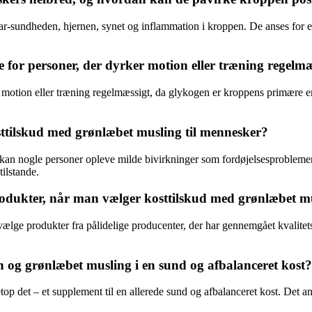
kar-sundheden, hjernen, synet og inflammation i kroppen. De anses for e
for personer, der dyrker motion eller træning regelmæ
motion eller træning regelmæssigt, da glykogen er kroppens primære ene
osttilskud med grønlæbet musling til mennesker?
an nogle personer opleve milde bivirkninger som fordøjelsesproblemer el
tilstande.
odukter, når man vælger kosttilskud med grønlæbet mu
ælge produkter fra pålidelige producenter, der har gennemgået kvalitets
og grønlæbet musling i en sund og afbalanceret kost?
det – et supplement til en allerede sund og afbalanceret kost. Det anbe