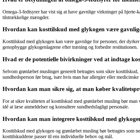
Omega-3-fedtsyrer har vist sig at have gavnlige virkninger på hjerte-
tilstrækkelige mængder.
Hvordan kan kosttilskud med glykogen være gavnlige 
Kosttilskud med glykogen kan være gavnlige for personer, der dyrker 
genopbygge glykogenlagrene efter træning og forbedre restitutionen.
Hvad er de potentielle bivirkninger ved at indtage k
Selvom grønlæbet muslinger generelt betragtes som sikre kosttilskud, k
sundhedsperson før brug, især hvis man har allergier eller medicinske 
Hvordan kan man sikre sig, at man køber kvalitetspr
For at sikre kvaliteten af kosttilskud med grønlæbet musling bør man v
idé at læse anmeldelser og konsultere sundhedsfagligt personale.
Hvordan kan man integrere kosttilskud med glykogen 
Kosttilskud med glykogen og grønlæbet musling bør betragtes som netop 
kosttilskuddene passer til ens individuelle behov og mål.