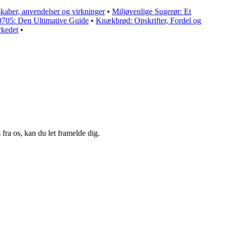
kaber, anvendelser og virkninger
•
Miljøvenlige Sugerør: Et
705: Den Ultimative Guide
•
Knækbrød: Opskrifter, Fordel og
rkedet
•
fra os, kan du let framelde dig.