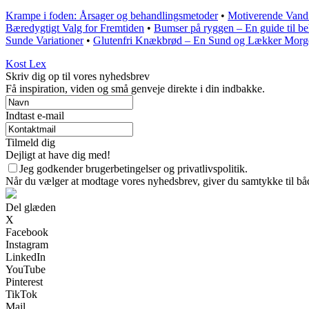
Krampe i foden: Årsager og behandlingsmetoder
•
Motiverende Vand
Bæredygtigt Valg for Fremtiden
•
Bumser på ryggen – En guide til b
Sunde Variationer
•
Glutenfri Knækbrød – En Sund og Lækker Mor
Kost Lex
Skriv dig op til vores nyhedsbrev
Få inspiration, viden og små genveje direkte i din indbakke.
Indtast e-mail
Tilmeld dig
Dejligt at have dig med!
Jeg godkender brugerbetingelser og privatlivspolitik.
Når du vælger at modtage vores nyhedsbrev, giver du samtykke til både
Del glæden
X
Facebook
Instagram
LinkedIn
YouTube
Pinterest
TikTok
Mail