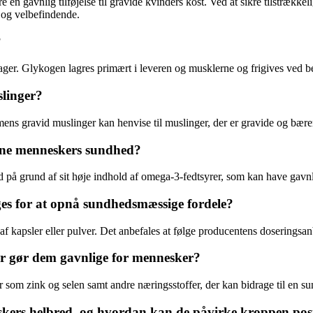
en gavnlig tilføjelse til gravide kvinders kost. Ved at sikre tilstrække
t og velbefindende.
?
er. Glykogen lagres primært i leveren og musklerne og frigives ved beho
slinger?
 mens gravid muslinger kan henvise til muslinger, der er gravide og bære
vne menneskers sundhed?
d på grund af sit høje indhold af omega-3-fedtsyrer, som kan have gavn
es for at opnå sundhedsmæssige fordele?
af kapsler eller pulver. Det anbefales at følge producentens doserings
der gør dem gavnlige for mennesker?
r som zink og selen samt andre næringsstoffer, der kan bidrage til en s
kers helbred, og hvordan kan de påvirke kroppen posi