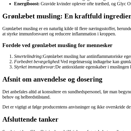
Energiboost:
Gravide kvinder oplever ofte træthed, og Glyc Ori
Grønlæbet musling: En kraftfuld ingredie
Grønlæbet musling er en naturlig kilde til flere næringsstoffer, herun
at styrke immunforsvaret og reducere inflammation i kroppen.
Fordele ved grønlæbet musling for mennesker
Smertelindring:
Grønlæbet musling har antiinflammatoriske ege
Forbedret bevægelighed:
Ved regelmæssig indtagelse kan grønl
Styrket immunforsvar:
De antioxidante egenskaber i muslingen k
Afsnit om anvendelse og dosering
Det anbefales altid at konsultere en sundhedspersonel, før man begynd
behov og helbredstilstand.
Det er vigtigt at følge producentens anvisninger og ikke overskride de
Afsluttende tanker