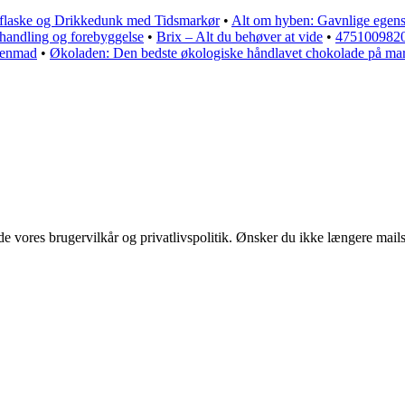
flaske og Drikkedunk med Tidsmarkør
•
Alt om hyben: Gavnlige egens
ehandling og forebyggelse
•
Brix – Alt du behøver at vide
•
4751009820
genmad
•
Økoladen: Den bedste økologiske håndlavet chokolade på ma
 vores brugervilkår og privatlivspolitik. Ønsker du ikke længere mails 