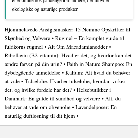
eller online hos pålidelige forhandlere, der tilbyder
økologiske og naturlige produkter.
Hjemmelavede Ansigtsmasker: 15 Nemme Opskrifter til
Skønhed og Velvære
•
Rugmel – En komplet guide til
fuldkorns rugmel
•
Alt Om Macadamianødder
•
Riboflavin (B2-vitamin): Hvad er det, og hvorfor kan det
ændre farven på din urin?
•
Faith in Nature Shampoo: En
dybdegående anmeldelse
•
Kalium: Alt hvad du behøver
at vide
•
Tidselolie: Hvad er tidselolie, hvordan virker
det, og hvilke fordele har det?
•
Helsebutikker i
Danmark: En guide til sundhed og velvære
•
Alt, du
behøver at vide om olivenolie
•
Lavendelposer: En
naturlig duftløsning til dit hjem
•