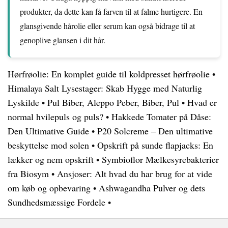
produkter, da dette kan få farven til at falme hurtigere. En
glansgivende hårolie eller serum kan også bidrage til at
genoplive glansen i dit hår.
Hørfrøolie: En komplet guide til koldpresset hørfrøolie
•
Himalaya Salt Lysestager: Skab Hygge med Naturlig
Lyskilde
•
Pul Biber, Aleppo Peber, Biber, Pul
•
Hvad er
normal hvilepuls og puls?
•
Hakkede Tomater på Dåse:
Den Ultimative Guide
•
P20 Solcreme – Den ultimative
beskyttelse mod solen
•
Opskrift på sunde flapjacks: En
lækker og nem opskrift
•
Symbioflor Mælkesyrebakterier
fra Biosym
•
Ansjoser: Alt hvad du har brug for at vide
om køb og opbevaring
•
Ashwagandha Pulver og dets
Sundhedsmæssige Fordele
•