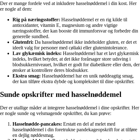
Der er mange fordele ved at inkludere hasselnøddemel i din kost. Her
er nogle af dem:
Rig på næringsstoffer:
Hasselnøddemel er en rig kilde til
antioxidanter, vitamin E, magnesium og andre vigtige
næringsstoffer, der kan booste dit immunforsvar og forbedre din
generelle sundhed.
Glutenfri:
Da hasselnøddemel ikke indeholder gluten, er det et
ideelt valg for personer med cøliaki eller glutenintolerance.
Lav glykæmisk indeks:
Hasselnøddemel har et lavt glykæmisk
indeks, hvilket betyder, at det ikke forårsager store udsving i
blodsukkerniveauet, hvilket er godt for diabetikere eller dem, der
ønsker at kontrollere deres blodsukker.
Ekstra smag:
Hasselnøddemel har en unik nøddeagtig smag,
der kan tilføre ekstra dybde og kompleksitet til dine opskrifter.
Sunde opskrifter med hasselnøddemel
Der er utallige måder at integrere hasselnøddemel i dine opskrifter. Her
er nogle sunde og velsmagende opskrifter, du kan prøve:
Hasselnødde-pancakes:
Erstatt en del af melet med
hasselnøddemel i din foretrukne pandekageopskrift for at tilføre
en dejlig nøddesmag.