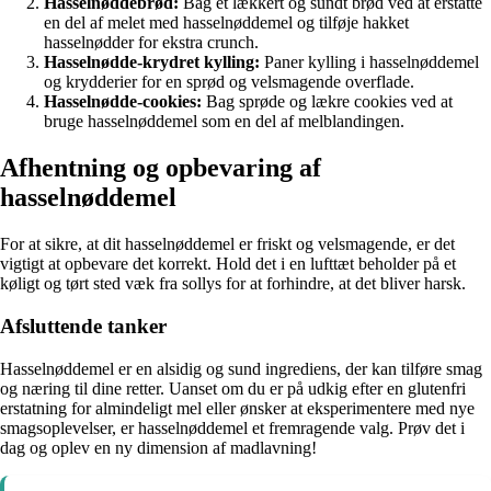
Hasselnøddebrød:
Bag et lækkert og sundt brød ved at erstatte
en del af melet med hasselnøddemel og tilføje hakket
hasselnødder for ekstra crunch.
Hasselnødde-krydret kylling:
Paner kylling i hasselnøddemel
og krydderier for en sprød og velsmagende overflade.
Hasselnødde-cookies:
Bag sprøde og lækre cookies ved at
bruge hasselnøddemel som en del af melblandingen.
Afhentning og opbevaring af
hasselnøddemel
For at sikre, at dit hasselnøddemel er friskt og velsmagende, er det
vigtigt at opbevare det korrekt. Hold det i en lufttæt beholder på et
køligt og tørt sted væk fra sollys for at forhindre, at det bliver harsk.
Afsluttende tanker
Hasselnøddemel er en alsidig og sund ingrediens, der kan tilføre smag
og næring til dine retter. Uanset om du er på udkig efter en glutenfri
erstatning for almindeligt mel eller ønsker at eksperimentere med nye
smagsoplevelser, er hasselnøddemel et fremragende valg. Prøv det i
dag og oplev en ny dimension af madlavning!