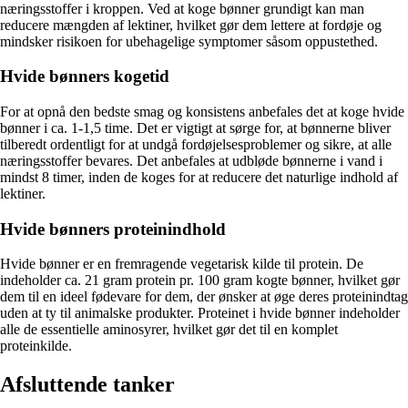
næringsstoffer i kroppen. Ved at koge bønner grundigt kan man
reducere mængden af lektiner, hvilket gør dem lettere at fordøje og
mindsker risikoen for ubehagelige symptomer såsom oppustethed.
Hvide bønners kogetid
For at opnå den bedste smag og konsistens anbefales det at koge hvide
bønner i ca. 1-1,5 time. Det er vigtigt at sørge for, at bønnerne bliver
tilberedt ordentligt for at undgå fordøjelsesproblemer og sikre, at alle
næringsstoffer bevares. Det anbefales at udbløde bønnerne i vand i
mindst 8 timer, inden de koges for at reducere det naturlige indhold af
lektiner.
Hvide bønners proteinindhold
Hvide bønner er en fremragende vegetarisk kilde til protein. De
indeholder ca. 21 gram protein pr. 100 gram kogte bønner, hvilket gør
dem til en ideel fødevare for dem, der ønsker at øge deres proteinindtag
uden at ty til animalske produkter. Proteinet i hvide bønner indeholder
alle de essentielle aminosyrer, hvilket gør det til en komplet
proteinkilde.
Afsluttende tanker