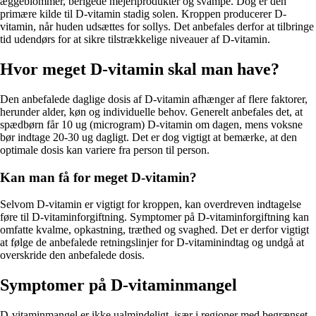
æggeblommer, berigede mejeriprodukter og svampe. Dog er den
primære kilde til D-vitamin stadig solen. Kroppen producerer D-
vitamin, når huden udsættes for sollys. Det anbefales derfor at tilbringe
tid udendørs for at sikre tilstrækkelige niveauer af D-vitamin.
Hvor meget D-vitamin skal man have?
Den anbefalede daglige dosis af D-vitamin afhænger af flere faktorer,
herunder alder, køn og individuelle behov. Generelt anbefales det, at
spædbørn får 10 ug (microgram) D-vitamin om dagen, mens voksne
bør indtage 20-30 ug dagligt. Det er dog vigtigt at bemærke, at den
optimale dosis kan variere fra person til person.
Kan man få for meget D-vitamin?
Selvom D-vitamin er vigtigt for kroppen, kan overdreven indtagelse
føre til D-vitaminforgiftning. Symptomer på D-vitaminforgiftning kan
omfatte kvalme, opkastning, træthed og svaghed. Det er derfor vigtigt
at følge de anbefalede retningslinjer for D-vitaminindtag og undgå at
overskride den anbefalede dosis.
Symptomer på D-vitaminmangel
D-vitaminmangel er ikke ualmindeligt, især i regioner med begrænset