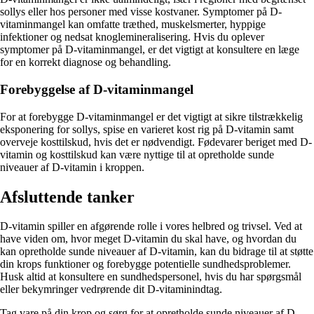
sollys eller hos personer med visse kostvaner. Symptomer på D-
vitaminmangel kan omfatte træthed, muskelsmerter, hyppige
infektioner og nedsat knoglemineralisering. Hvis du oplever
symptomer på D-vitaminmangel, er det vigtigt at konsultere en læge
for en korrekt diagnose og behandling.
Forebyggelse af D-vitaminmangel
For at forebygge D-vitaminmangel er det vigtigt at sikre tilstrækkelig
eksponering for sollys, spise en varieret kost rig på D-vitamin samt
overveje kosttilskud, hvis det er nødvendigt. Fødevarer beriget med D-
vitamin og kosttilskud kan være nyttige til at opretholde sunde
niveauer af D-vitamin i kroppen.
Afsluttende tanker
D-vitamin spiller en afgørende rolle i vores helbred og trivsel. Ved at
have viden om, hvor meget D-vitamin du skal have, og hvordan du
kan opretholde sunde niveauer af D-vitamin, kan du bidrage til at støtte
din krops funktioner og forebygge potentielle sundhedsproblemer.
Husk altid at konsultere en sundhedspersonel, hvis du har spørgsmål
eller bekymringer vedrørende dit D-vitaminindtag.
Tag vare på din krop og sørg for at opretholde sunde niveauer af D-