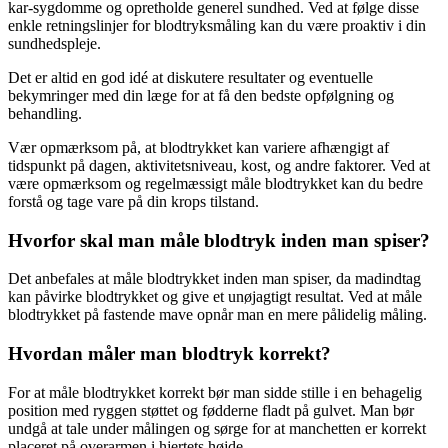
kar-sygdomme og opretholde generel sundhed. Ved at følge disse
enkle retningslinjer for blodtryksmåling kan du være proaktiv i din
sundhedspleje.
Det er altid en god idé at diskutere resultater og eventuelle
bekymringer med din læge for at få den bedste opfølgning og
behandling.
Vær opmærksom på, at blodtrykket kan variere afhængigt af
tidspunkt på dagen, aktivitetsniveau, kost, og andre faktorer. Ved at
være opmærksom og regelmæssigt måle blodtrykket kan du bedre
forstå og tage vare på din krops tilstand.
Hvorfor skal man måle blodtryk inden man spiser?
Det anbefales at måle blodtrykket inden man spiser, da madindtag
kan påvirke blodtrykket og give et unøjagtigt resultat. Ved at måle
blodtrykket på fastende mave opnår man en mere pålidelig måling.
Hvordan måler man blodtryk korrekt?
For at måle blodtrykket korrekt bør man sidde stille i en behagelig
position med ryggen støttet og fødderne fladt på gulvet. Man bør
undgå at tale under målingen og sørge for at manchetten er korrekt
placeret på overarmen i hjertets højde.