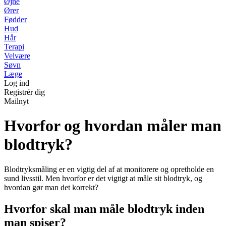
Øjne
Ører
Fødder
Hud
Hår
Terapi
Velvære
Søvn
Læge
Log ind
Registrér dig
Mailnyt
Hvorfor og hvordan måler man
blodtryk?
Blodtryksmåling er en vigtig del af at monitorere og opretholde en
sund livsstil. Men hvorfor er det vigtigt at måle sit blodtryk, og
hvordan gør man det korrekt?
Hvorfor skal man måle blodtryk inden
man spiser?