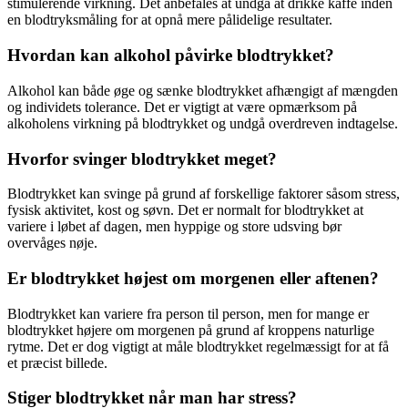
stimulerende virkning. Det anbefales at undgå at drikke kaffe inden
en blodtryksmåling for at opnå mere pålidelige resultater.
Hvordan kan alkohol påvirke blodtrykket?
Alkohol kan både øge og sænke blodtrykket afhængigt af mængden
og individets tolerance. Det er vigtigt at være opmærksom på
alkoholens virkning på blodtrykket og undgå overdreven indtagelse.
Hvorfor svinger blodtrykket meget?
Blodtrykket kan svinge på grund af forskellige faktorer såsom stress,
fysisk aktivitet, kost og søvn. Det er normalt for blodtrykket at
variere i løbet af dagen, men hyppige og store udsving bør
overvåges nøje.
Er blodtrykket højest om morgenen eller aftenen?
Blodtrykket kan variere fra person til person, men for mange er
blodtrykket højere om morgenen på grund af kroppens naturlige
rytme. Det er dog vigtigt at måle blodtrykket regelmæssigt for at få
et præcist billede.
Stiger blodtrykket når man har stress?