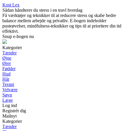
Kost Lex
Sådan håndterer du stress i en travl hverdag
Få værktøjer og teknikker til at reducere stress og skabe bedre
balance mellem arbejde og privatliv. E-bogen indeholder
pusteøvelser, mindfulness-teknikker og tips til at prioritere din tid
effektivt.
Snup e-bogen nu
Kategorier
Tænder
Øjne
Ører
Fødder
Hud
Hår
Terapi
Velvære
Søvn
Læge
Log ind
Registrér dig
Mailnyt
Kategorier
Tænder