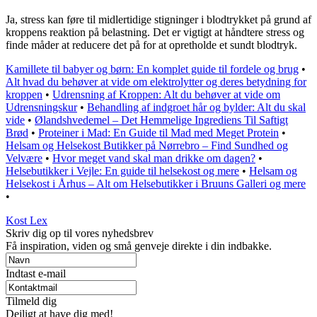
Ja, stress kan føre til midlertidige stigninger i blodtrykket på grund af
kroppens reaktion på belastning. Det er vigtigt at håndtere stress og
finde måder at reducere det på for at opretholde et sundt blodtryk.
Kamillete til babyer og børn: En komplet guide til fordele og brug
•
Alt hvad du behøver at vide om elektrolytter og deres betydning for
kroppen
•
Udrensning af Kroppen: Alt du behøver at vide om
Udrensningskur
•
Behandling af indgroet hår og bylder: Alt du skal
vide
•
Ølandshvedemel – Det Hemmelige Ingrediens Til Saftigt
Brød
•
Proteiner i Mad: En Guide til Mad med Meget Protein
•
Helsam og Helsekost Butikker på Nørrebro – Find Sundhed og
Velvære
•
Hvor meget vand skal man drikke om dagen?
•
Helsebutikker i Vejle: En guide til helsekost og mere
•
Helsam og
Helsekost i Århus – Alt om Helsebutikker i Bruuns Galleri og mere
•
Kost Lex
Skriv dig op til vores nyhedsbrev
Få inspiration, viden og små genveje direkte i din indbakke.
Indtast e-mail
Tilmeld dig
Dejligt at have dig med!