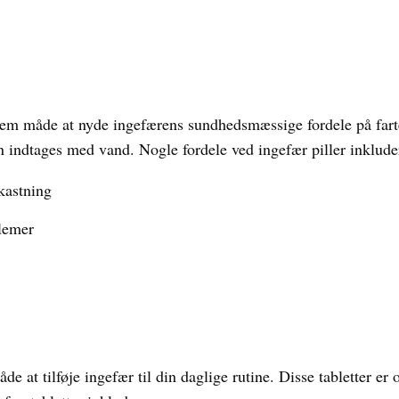
 nem måde at nyde ingefærens sundhedsmæssige fordele på farte
n indtages med vand. Nogle fordele ved ingefær piller inklude
kastning
blemer
e at tilføje ingefær til din daglige rutine. Disse tabletter er