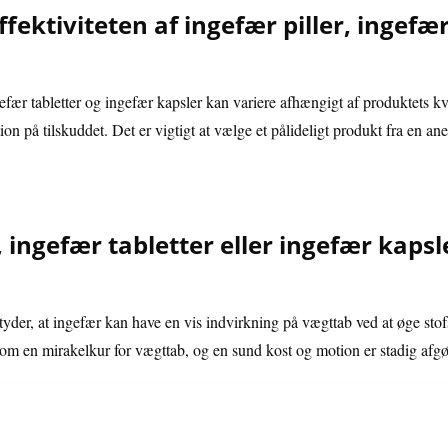
ffektiviteten af ingefær piller, ingefæ
ngefær tabletter og ingefær kapsler kan variere afhængigt af produktets kv
ion på tilskuddet. Det er vigtigt at vælge et pålideligt produkt fra en a
, ingefær tabletter eller ingefær kaps
tyder, at ingefær kan have en vis indvirkning på vægttab ved at øge stof
som en mirakelkur for vægttab, og en sund kost og motion er stadig afg