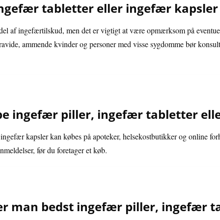
ingefær tabletter eller ingefær kapsler 
el af ingefærtilskud, men det er vigtigt at være opmærksom på eventuell
Gravide, ammende kvinder og personer med visse sygdomme bør konsulte
ingefær piller, ingefær tabletter ell
g ingefær kapsler kan købes på apoteker, helsekostbutikker og online forh
meldelser, før du foretager et køb.
 man bedst ingefær piller, ingefær tab