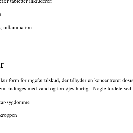
fær tabletter inkluderer:
t
g inflammation
r
ær form for ingefærtilskud, der tilbyder en koncentreret dosis
nemt indtages med vand og fordøjes hurtigt. Nogle fordele ved 
e-kar-sygdomme
 kroppen