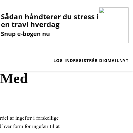
Sådan håndterer du stress i
en travl hverdag
Snup e-bogen nu
LOG IND
REGISTRÉR DIG
MAILNYT
d Med
el af ingefær i forskellige
 hver form for ingefær til at