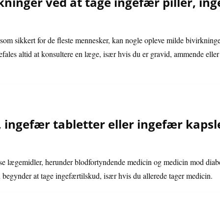
kninger ved at tage ingefær piller, ing
 som sikkert for de fleste mennesker, kan nogle opleve milde bivirknin
befales altid at konsultere en læge, især hvis du er gravid, ammende ell
, ingefær tabletter eller ingefær kaps
sse lægemidler, herunder blodfortyndende medicin og medicin mod diabete
 begynder at tage ingefærtilskud, især hvis du allerede tager medicin.