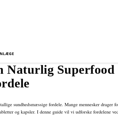
VN
LÆGE
n Naturlig Superfoo
rdele
tallige sundhedsmæssige fordele. Mange mennesker drager ford
abletter og kapsler. I denne guide vil vi udforske fordelene ved