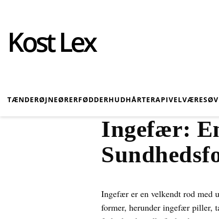
Kost Lex
TÆNDER
ØJNE
ØRER
FØDDER
HUD
HÅR
TERAPI
VELVÆRE
SØ
Ingefær: E
Sundhedsfo
Ingefær er en velkendt rod med u
former, herunder ingefær piller, t