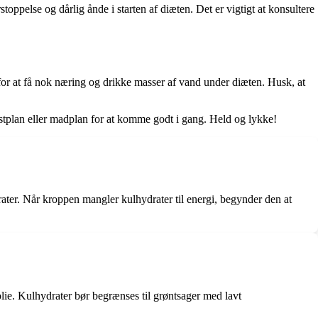
else og dårlig ånde i starten af ​​diæten. Det er vigtigt at konsultere
 for at få nok næring og drikke masser af vand under diæten. Husk, at
kostplan eller madplan for at komme godt i gang. Held og lykke!
rater. Når kroppen mangler kulhydrater til energi, begynder den at
lie. Kulhydrater bør begrænses til grøntsager med lavt