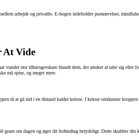
ellem arbejde og privatliv. E-bogen indeholder pusteøvelser, mindfulness-
 At Vide
 vundet stor tilhængerskare blandt dem, der ønsker at tabe sig eller for
ikke må spise, og meget mere.
oppen til at gå ind i en tilstand kaldet ketose. I ketose omdanner kroppen
50 gram om dagen og øger dit fedtindtag betydeligt. Dette skubber din kr