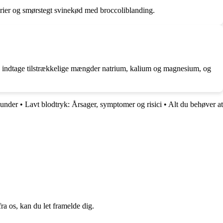
erier og smørstegt svinekød med broccoliblanding.
nd, indtage tilstrækkelige mængder natrium, kalium og magnesium, og
dunder
•
Lavt blodtryk: Årsager, symptomer og risici
•
Alt du behøver at
a os, kan du let framelde dig.