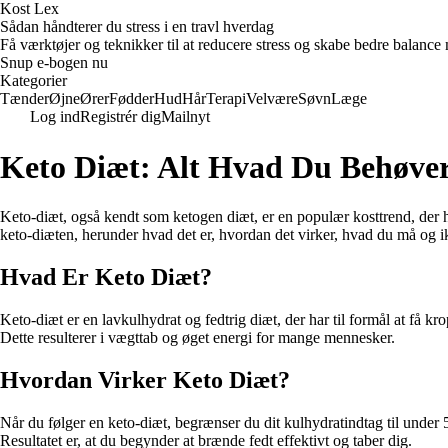
Kost Lex
Sådan håndterer du stress i en travl hverdag
Få værktøjer og teknikker til at reducere stress og skabe bedre balance m
Snup e-bogen nu
Kategorier
Tænder
Øjne
Ører
Fødder
Hud
Hår
Terapi
Velvære
Søvn
Læge
Log ind
Registrér dig
Mailnyt
Keto Diæt: Alt Hvad Du Behøver
Keto-diæt, også kendt som ketogen diæt, er en populær kosttrend, der har
keto-diæten, herunder hvad det er, hvordan det virker, hvad du må og 
Hvad Er Keto Diæt?
Keto-diæt er en lavkulhydrat og fedtrig diæt, der har til formål at få kr
Dette resulterer i vægttab og øget energi for mange mennesker.
Hvordan Virker Keto Diæt?
Når du følger en keto-diæt, begrænser du dit kulhydratindtag til under 
Resultatet er, at du begynder at brænde fedt effektivt og taber dig.