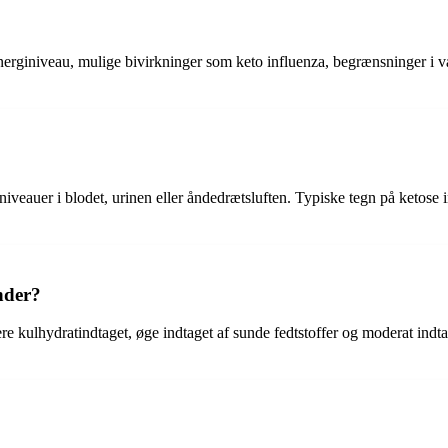
 energiniveau, mulige bivirkninger som keto influenza, begrænsninger i v
veauer i blodet, urinen eller åndedrætsluften. Typiske tegn på ketose in
nder?
e kulhydratindtaget, øge indtaget af sunde fedtstoffer og moderat indtag