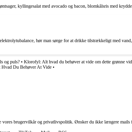
 grøntsager, kyllingesalat med avocado og bacon, blomkålsris med krydd
elektrolytubalance, bør man sørge for at drikke tilstrækkeligt med va
ls og puls?
•
Klorofyl: Alt hvad du behøver at vide om dette grønne vi
t Hvad Du Behøver At Vide
•
ores brugervilkår og privatlivspolitik. Ønsker du ikke længere mails fr