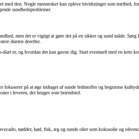
t med den. Nogle mennesker kan opleve bivirkninger som træthed, forstopp
iggende sundhedsproblemer.
 sundhed, men det er vigtigt at gøre det på en sikker og sund måde. Sørg
ustere diæten derefter.
keto-diæt er, og hvordan det kan gavne dig. Start eventuelt med en keto 
r fokuserer på at øge indtaget af sunde fedtstoffer og begrænse kulhyd
ketoner i leveren, der bruges som brændstof.
vocado, nødder, kød, fisk, æg og sunde olier som kokosolie og oliveno