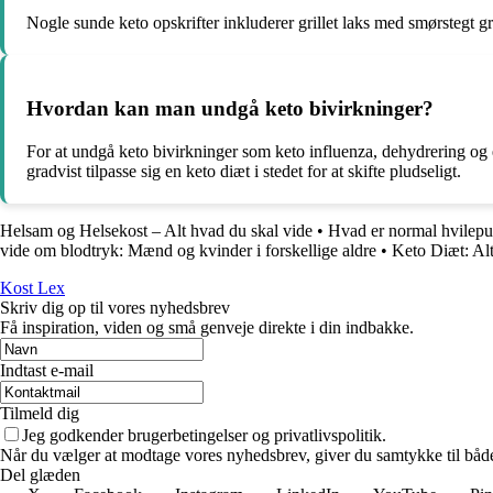
Nogle sunde keto opskrifter inkluderer grillet laks med smørstegt
Hvordan kan man undgå keto bivirkninger?
For at undgå keto bivirkninger som keto influenza, dehydrering og 
gradvist tilpasse sig en keto diæt i stedet for at skifte pludseligt.
Helsam og Helsekost – Alt hvad du skal vide
•
Hvad er normal hvilepu
vide om blodtryk: Mænd og kvinder i forskellige aldre
•
Keto Diæt: Al
Kost Lex
Skriv dig op til vores nyhedsbrev
Få inspiration, viden og små genveje direkte i din indbakke.
Indtast e-mail
Tilmeld dig
Jeg godkender brugerbetingelser og privatlivspolitik.
Når du vælger at modtage vores nyhedsbrev, giver du samtykke til både v
Del glæden