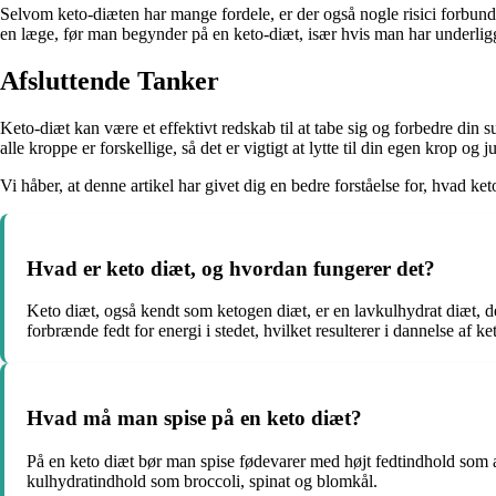
Selvom keto-diæten har mange fordele, er der også nogle risici forbunde
en læge, før man begynder på en keto-diæt, især hvis man har underl
Afsluttende Tanker
Keto-diæt kan være et effektivt redskab til at tabe sig og forbedre din
alle kroppe er forskellige, så det er vigtigt at lytte til din egen krop og j
Vi håber, at denne artikel har givet dig en bedre forståelse for, hvad 
Hvad er keto diæt, og hvordan fungerer det?
Keto diæt, også kendt som ketogen diæt, er en lavkulhydrat diæt, de
forbrænde fedt for energi i stedet, hvilket resulterer i dannelse af 
Hvad må man spise på en keto diæt?
På en keto diæt bør man spise fødevarer med højt fedtindhold som a
kulhydratindhold som broccoli, spinat og blomkål.