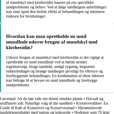
af mundskyl med klorhexidin baseret på ens specifikke
tandproblemer og behov. Ved at følge tandlægens anbefalinger
kan man opnå den bedste effekt af behandlingen og minimere
risikoen for bivirkninger.
Hvordan kan man opretholde en sund
mundhule udover brugen af mundskyl med
klorhexidin?
Udover brugen af mundskyl med klorhexidin er det vigtigt at
opretholde en sund mundhule ved at børste tænder
regelmæssigt, bruge tandtråd, undgå rygning, begrænse
sukkerindtaget og besøge tandlægen jævnligt for eftersyn og
forebyggende behandlinger. En kombination af disse faktorer
kan bidrage til at bevare en sund mundhule og forebygge
tandproblemer.
Løvetand: Alt du bør vide om denne smukke plante
•
Havsalt og
uraffineret salt: Naturlige valg til din sundhed
•
Konservesdåser: En
Guide til Køb af Konserves og Konservesmad
•
Hjemmelavede
tandplejeprodukter med natron og kokosolie
•
Hedeture som 70 årig: