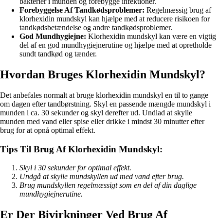
bakterier i munden og forebygge infektioner.
Forebyggelse Af Tandkødsproblemer:
Regelmæssig brug af
klorhexidin mundskyl kan hjælpe med at reducere risikoen for
tandkødsbetændelse og andre tandkødsproblemer.
God Mundhygiejne:
Klorhexidin mundskyl kan være en vigtig
del af en god mundhygiejnerutine og hjælpe med at opretholde
sundt tandkød og tænder.
Hvordan Bruges Klorhexidin Mundskyl?
Det anbefales normalt at bruge klorhexidin mundskyl en til to gange
om dagen efter tandbørstning. Skyl en passende mængde mundskyl i
munden i ca. 30 sekunder og skyl derefter ud. Undlad at skylle
munden med vand eller spise eller drikke i mindst 30 minutter efter
brug for at opnå optimal effekt.
Tips Til Brug Af Klorhexidin Mundskyl:
Skyl i 30 sekunder for optimal effekt.
Undgå at skylle mundskyllen ud med vand efter brug.
Brug mundskyllen regelmæssigt som en del af din daglige
mundhygiejnerutine.
Er Der Bivirkninger Ved Brug Af