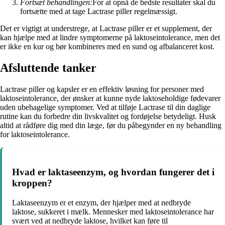
Fortsæt behandlingen:
For at opnå de bedste resultater skal du
fortsætte med at tage Lactrase piller regelmæssigt.
Det er vigtigt at understrege, at Lactrase piller er et supplement, der
kan hjælpe med at lindre symptomerne på laktoseintolerance, men det
er ikke en kur og bør kombineres med en sund og afbalanceret kost.
Afsluttende tanker
Lactrase piller og kapsler er en effektiv løsning for personer med
laktoseintolerance, der ønsker at kunne nyde laktoseholdige fødevarer
uden ubehagelige symptomer. Ved at tilføje Lactrase til din daglige
rutine kan du forbedre din livskvalitet og fordøjelse betydeligt. Husk
altid at rådføre dig med din læge, før du påbegynder en ny behandling
for laktoseintolerance.
Hvad er laktaseenzym, og hvordan fungerer det i
kroppen?
Laktaseenzym er et enzym, der hjælper med at nedbryde
laktose, sukkeret i mælk. Mennesker med laktoseintolerance har
svært ved at nedbryde laktose, hvilket kan føre til