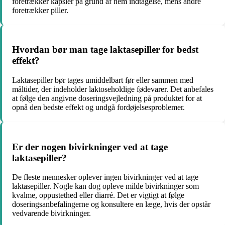
foretrækker kapsler på grund af nem indtagelse, mens andre
foretrækker piller.
Hvordan bør man tage laktasepiller for bedst
effekt?
Laktasepiller bør tages umiddelbart før eller sammen med
måltider, der indeholder laktoseholdige fødevarer. Det anbefales
at følge den angivne doseringsvejledning på produktet for at
opnå den bedste effekt og undgå fordøjelsesproblemer.
Er der nogen bivirkninger ved at tage
laktasepiller?
De fleste mennesker oplever ingen bivirkninger ved at tage
laktasepiller. Nogle kan dog opleve milde bivirkninger som
kvalme, oppustethed eller diarré. Det er vigtigt at følge
doseringsanbefalingerne og konsultere en læge, hvis der opstår
vedvarende bivirkninger.