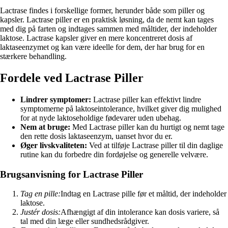
Lactrase findes i forskellige former, herunder både som piller og
kapsler. Lactrase piller er en praktisk løsning, da de nemt kan tages
med dig på farten og indtages sammen med måltider, der indeholder
laktose. Lactrase kapsler giver en mere koncentreret dosis af
laktaseenzymet og kan være ideelle for dem, der har brug for en
stærkere behandling.
Fordele ved Lactrase Piller
Lindrer symptomer:
Lactrase piller kan effektivt lindre
symptomerne på laktoseintolerance, hvilket giver dig mulighed
for at nyde laktoseholdige fødevarer uden ubehag.
Nem at bruge:
Med Lactrase piller kan du hurtigt og nemt tage
den rette dosis laktaseenzym, uanset hvor du er.
Øger livskvaliteten:
Ved at tilføje Lactrase piller til din daglige
rutine kan du forbedre din fordøjelse og generelle velvære.
Brugsanvisning for Lactrase Piller
Tag en pille:
Indtag en Lactrase pille før et måltid, der indeholder
laktose.
Justér dosis:
Afhængigt af din intolerance kan dosis variere, så
tal med din læge eller sundhedsrådgiver.