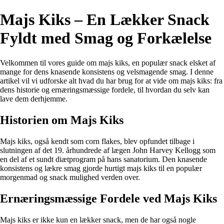
Majs Kiks – En Lækker Snack
Fyldt med Smag og Forkælelse
Velkommen til vores guide om majs kiks, en populær snack elsket af
mange for dens knasende konsistens og velsmagende smag. I denne
artikel vil vi udforske alt hvad du har brug for at vide om majs kiks: fra
dens historie og ernæringsmæssige fordele, til hvordan du selv kan
lave dem derhjemme.
Historien om Majs Kiks
Majs kiks, også kendt som corn flakes, blev opfundet tilbage i
slutningen af det 19. århundrede af lægen John Harvey Kellogg som
en del af et sundt diætprogram på hans sanatorium. Den knasende
konsistens og lækre smag gjorde hurtigt majs kiks til en populær
morgenmad og snack mulighed verden over.
Ernæringsmæssige Fordele ved Majs Kiks
Majs kiks er ikke kun en lækker snack, men de har også nogle