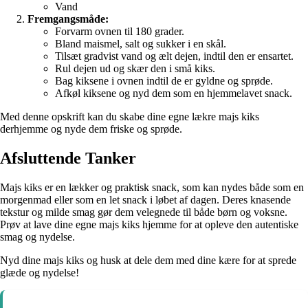
Vand
Fremgangsmåde:
Forvarm ovnen til 180 grader.
Bland maismel, salt og sukker i en skål.
Tilsæt gradvist vand og ælt dejen, indtil den er ensartet.
Rul dejen ud og skær den i små kiks.
Bag kiksene i ovnen indtil de er gyldne og sprøde.
Afkøl kiksene og nyd dem som en hjemmelavet snack.
Med denne opskrift kan du skabe dine egne lækre majs kiks
derhjemme og nyde dem friske og sprøde.
Afsluttende Tanker
Majs kiks er en lækker og praktisk snack, som kan nydes både som en
morgenmad eller som en let snack i løbet af dagen. Deres knasende
tekstur og milde smag gør dem velegnede til både børn og voksne.
Prøv at lave dine egne majs kiks hjemme for at opleve den autentiske
smag og nydelse.
Nyd dine majs kiks og husk at dele dem med dine kære for at sprede
glæde og nydelse!