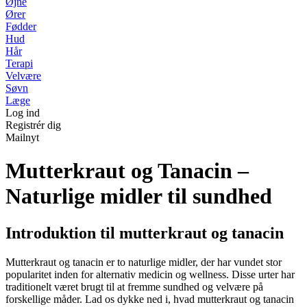
Øjne
Ører
Fødder
Hud
Hår
Terapi
Velvære
Søvn
Læge
Log ind
Registrér dig
Mailnyt
Mutterkraut og Tanacin –
Naturlige midler til sundhed
Introduktion til mutterkraut og tanacin
Mutterkraut og tanacin er to naturlige midler, der har vundet stor
popularitet inden for alternativ medicin og wellness. Disse urter har
traditionelt været brugt til at fremme sundhed og velvære på
forskellige måder. Lad os dykke ned i, hvad mutterkraut og tanacin