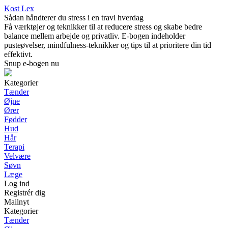
Kost Lex
Sådan håndterer du stress i en travl hverdag
Få værktøjer og teknikker til at reducere stress og skabe bedre
balance mellem arbejde og privatliv. E-bogen indeholder
pusteøvelser, mindfulness-teknikker og tips til at prioritere din tid
effektivt.
Snup e-bogen nu
Kategorier
Tænder
Øjne
Ører
Fødder
Hud
Hår
Terapi
Velvære
Søvn
Læge
Log ind
Registrér dig
Mailnyt
Kategorier
Tænder