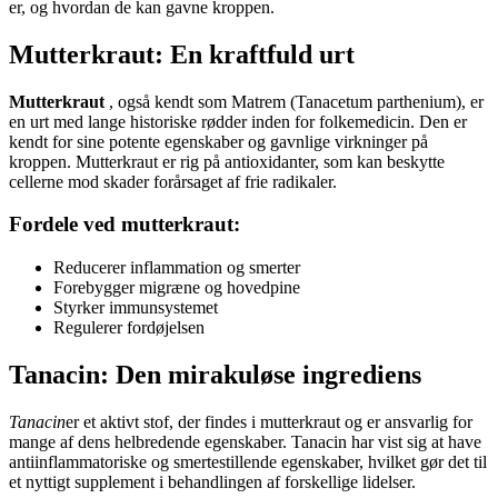
er, og hvordan de kan gavne kroppen.
Mutterkraut: En kraftfuld urt
Mutterkraut
, også kendt som Matrem (Tanacetum parthenium), er
en urt med lange historiske rødder inden for folkemedicin. Den er
kendt for sine potente egenskaber og gavnlige virkninger på
kroppen. Mutterkraut er rig på antioxidanter, som kan beskytte
cellerne mod skader forårsaget af frie radikaler.
Fordele ved mutterkraut:
Reducerer inflammation og smerter
Forebygger migræne og hovedpine
Styrker immunsystemet
Regulerer fordøjelsen
Tanacin: Den mirakuløse ingrediens
Tanacin
er et aktivt stof, der findes i mutterkraut og er ansvarlig for
mange af dens helbredende egenskaber. Tanacin har vist sig at have
antiinflammatoriske og smertestillende egenskaber, hvilket gør det til
et nyttigt supplement i behandlingen af forskellige lidelser.