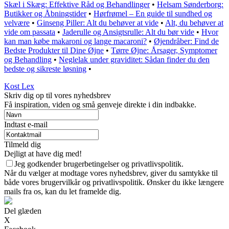
Skæl i Skæg: Effektive Råd og Behandlinger
•
Helsam Sønderborg:
Butikker og Åbningstider
•
Hørfrømel – En guide til sundhed og
velvære
•
Ginseng Piller: Alt du behøver at vide
•
Alt, du behøver at
vide om passata
•
Jaderulle og Ansigtsrulle: Alt du bør vide
•
Hvor
kan man købe makaroni og lange macaroni?
•
Øjendråber: Find de
Bedste Produkter til Dine Øjne
•
Tørre Øjne: Årsager, Symptomer
og Behandling
•
Neglelak under graviditet: Sådan finder du den
bedste og sikreste løsning
•
Kost Lex
Skriv dig op til vores nyhedsbrev
Få inspiration, viden og små genveje direkte i din indbakke.
Indtast e-mail
Tilmeld dig
Dejligt at have dig med!
Jeg godkender brugerbetingelser og privatlivspolitik.
Når du vælger at modtage vores nyhedsbrev, giver du samtykke til
både vores brugervilkår og privatlivspolitik. Ønsker du ikke længere
mails fra os, kan du let framelde dig.
Del glæden
X