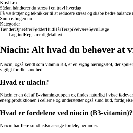
Kost Lex
Sådan håndterer du stress i en travl hverdag
Få værktøjer og teknikker til at reducere stress og skabe bedre balance m
Snup e-bogen nu
Kategorier
Tænder
Øjne
Ører
Fødder
Hud
Hår
Terapi
Velvære
Søvn
Læge
Log ind
Registrér dig
Mailnyt
Niacin: Alt hvad du behøver at v
Niacin, også kendt som vitamin B3, er en vigtig næringsstof, der spiller 
vigtigt for din sundhed.
Hvad er niacin?
Niacin er en del af B-vitamingruppen og findes naturligt i visse fødevar
energiproduktionen i cellerne og understøtter også sund hud, fordøjels
Hvad er fordelene ved niacin (B3-vitamin)?
Niacin har flere sundhedsmæssige fordele, herunder: