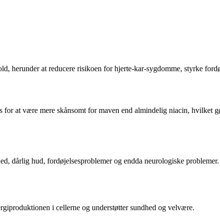
ld, herunder at reducere risikoen for hjerte-kar-sygdomme, styrke ford
es for at være mere skånsomt for maven end almindelig niacin, hvilket gø
d, dårlig hud, fordøjelsesproblemer og endda neurologiske problemer. D
nergiproduktionen i cellerne og understøtter sundhed og velvære.