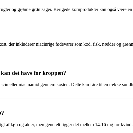
frugter og grønne grøntsager. Berigede kornprodukter kan også være en k
 kost, der inkluderer niacinrige fødevarer som kød, fisk, nødder og grø
 kan det have for kroppen?
niacin eller niacinamid gennem kosten. Dette kan føre til en række su
e?
ngigt af køn og alder, men generelt ligger det mellem 14-16 mg for kv