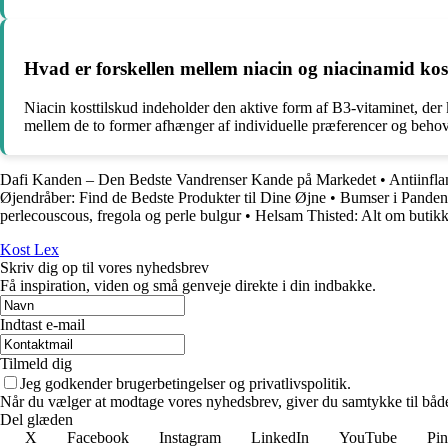
Hvad er forskellen mellem niacin og niacinamid kos
Niacin kosttilskud indeholder den aktive form af B3-vitaminet, der
mellem de to former afhænger af individuelle præferencer og behov
Dafi Kanden – Den Bedste Vandrenser Kande på Markedet
•
Antiinfl
Øjendråber: Find de Bedste Produkter til Dine Øjne
•
Bumser i Panden
perlecouscous, fregola og perle bulgur
•
Helsam Thisted: Alt om butikk
Kost Lex
Skriv dig op til vores nyhedsbrev
Få inspiration, viden og små genveje direkte i din indbakke.
Indtast e-mail
Tilmeld dig
Jeg godkender brugerbetingelser og privatlivspolitik.
Når du vælger at modtage vores nyhedsbrev, giver du samtykke til både v
Del glæden
X
Facebook
Instagram
LinkedIn
YouTube
Pin