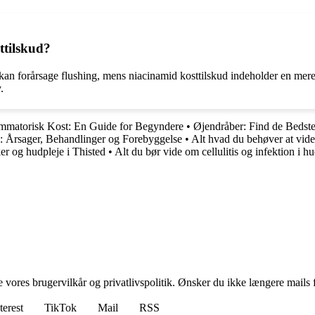
ttilskud?
 kan forårsage flushing, mens niacinamid kosttilskud indeholder en mere
.
ammatorisk Kost: En Guide for Begyndere
•
Øjendråber: Find de Bedste
: Årsager, Behandlinger og Forebyggelse
•
Alt hvad du behøver at vide
er og hudpleje i Thisted
•
Alt du bør vide om cellulitis og infektion i h
ores brugervilkår og privatlivspolitik. Ønsker du ikke længere mails fr
terest
TikTok
Mail
RSS