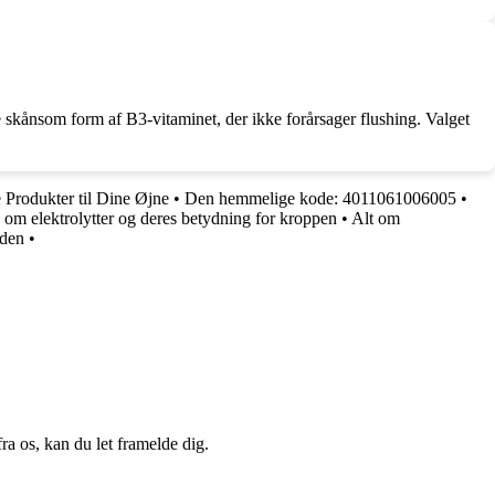
 skånsom form af B3-vitaminet, der ikke forårsager flushing. Valget
 Produkter til Dine Øjne
•
Den hemmelige kode: 4011061006005
•
 om elektrolytter og deres betydning for kroppen
•
Alt om
uden
•
a os, kan du let framelde dig.