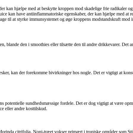
der kan hjælpe med at beskytte kroppen mod skadelige frie radikaler og o
juice kan have antiinflammatoriske egenskaber, der kan hjælpe med at r
rage til at styrke immunsystemet og øge kroppens modstandskraft mod i
en, blande den i smoothies eller tilsætte den til andre drikkevarer. Det
nesker, kan der forekomme bivirkninger hos nogle. Det er vigtigt at kon
f dens potentielle sundhedsmæssige fordele. Det er dog vigtigt at være 
e eller andre kosttilskud.
 Morinda citrifolia. Noni-træet vokser primært i tropiske områder som St