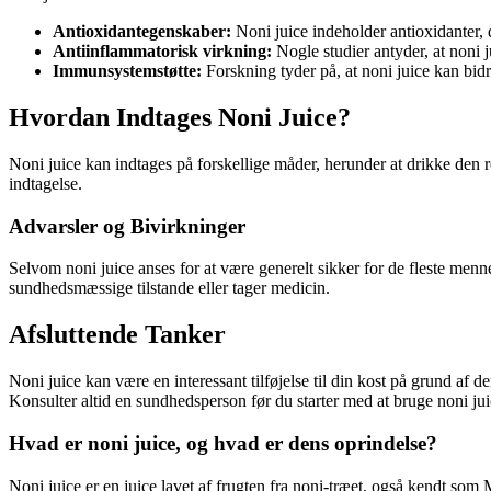
Antioxidantegenskaber:
Noni juice indeholder antioxidanter, 
Antiinflammatorisk virkning:
Nogle studier antyder, at noni 
Immunsystemstøtte:
Forskning tyder på, at noni juice kan bid
Hvordan Indtages Noni Juice?
Noni juice kan indtages på forskellige måder, herunder at drikke den r
indtagelse.
Advarsler og Bivirkninger
Selvom noni juice anses for at være generelt sikker for de fleste men
sundhedsmæssige tilstande eller tager medicin.
Afsluttende Tanker
Noni juice kan være en interessant tilføjelse til din kost på grund a
Konsulter altid en sundhedsperson før du starter med at bruge noni juic
Hvad er noni juice, og hvad er dens oprindelse?
Noni juice er en juice lavet af frugten fra noni-træet, også kendt som