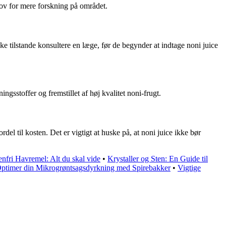
hov for mere forskning på området.
 tilstande konsultere en læge, før de begynder at indtage noni juice
ingsstoffer og fremstillet af høj kvalitet noni-frugt.
del til kosten. Det er vigtigt at huske på, at noni juice ikke bør
enfri Havremel: Alt du skal vide
•
Krystaller og Sten: En Guide til
ptimer din Mikrogrøntsagsdyrkning med Spirebakker
•
Vigtige