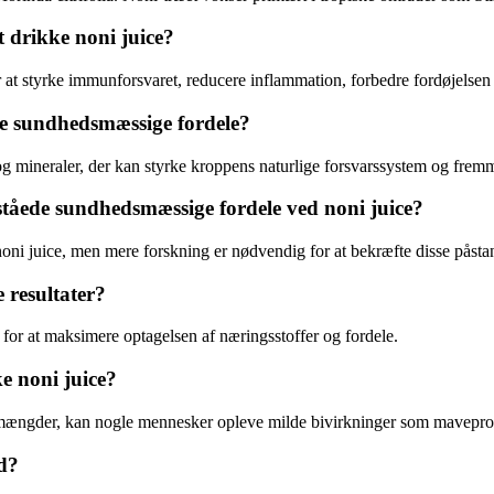
t drikke noni juice?
at styrke immunforsvaret, reducere inflammation, forbedre fordøjelsen
se sundhedsmæssige fordele?
 og mineraler, der kan styrke kroppens naturlige forsvarssystem og fre
tåede sundhedsmæssige fordele ved noni juice?
oni juice, men mere forskning er nødvendig for at bekræfte disse påsta
 resultater?
or at maksimere optagelsen af næringsstoffer og fordele.
ke noni juice?
 mængder, kan nogle mennesker opleve milde bivirkninger som maveprobl
nd?