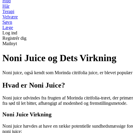
Hud
Hår
Terapi
Velvære
Søvn
Læge
Log ind
Registrér dig
Mailnyt
Noni Juice og Dets Virkning
Noni juice, også kendt som Morinda citrifolia juice, er blevet populær
Hvad er Noni Juice?
Noni juice udvindes fra frugten af Morinda citrifolia-træet, der primæ
fra sød til let bitter, afhængigt af modenhed og fremstillingsmetode.
Noni Juice Virkning
Noni juice hævdes at have en række potentielle sundhedsmæssige fordel
noni juice: