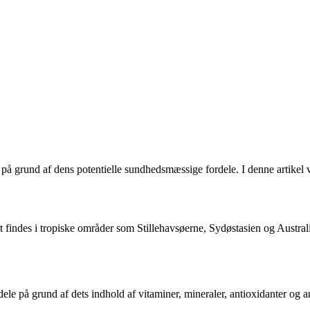
 på grund af dens potentielle sundhedsmæssige fordele. I denne artikel v
rt findes i tropiske områder som Stillehavsøerne, Sydøstasien og Austra
e på grund af dets indhold af vitaminer, mineraler, antioxidanter og an