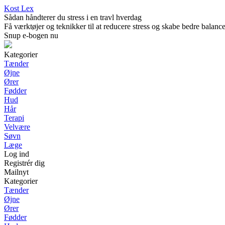
Kost Lex
Sådan håndterer du stress i en travl hverdag
Få værktøjer og teknikker til at reducere stress og skabe bedre balance 
Snup e-bogen nu
Kategorier
Tænder
Øjne
Ører
Fødder
Hud
Hår
Terapi
Velvære
Søvn
Læge
Log ind
Registrér dig
Mailnyt
Kategorier
Tænder
Øjne
Ører
Fødder