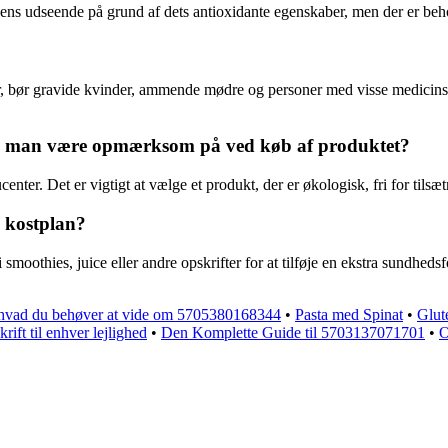
dens udseende på grund af dets antioxidante egenskaber, men der er be
r, bør gravide kvinder, ammende mødre og personer med visse medicinske
kal man være opmærksom på ved køb af produktet?
nter. Det er vigtigt at vælge et produkt, der er økologisk, fri for tilsætn
g kostplan?
oothies, juice eller andre opskrifter for at tilføje en ekstra sundhedsfor
 hvad du behøver at vide om 5705380168344
•
Pasta med Spinat
•
Glut
ift til enhver lejlighed
•
Den Komplette Guide til 5703137071701
•
O