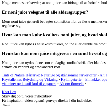
Nogle mennesker hævder, at noni juice kan bidrage til at forbedre hu
Er noni juice velegnet til alle aldersgrupper?
Mens noni juice generelt betragtes som sikkert for de fleste menneske
regelmæssigt.
Hvor kan man købe kvalitets noni juice, og hvad s
Noni juice kan købes i helsekostbutikker, online eller direkte fra produce
Hvordan kan noni juice integreres i en sund livsstil o
Noni juice kan nydes alene som en daglig sundhedsdrik eller blandes i sm
erstatte en varieret og afbalanceret kost.
Tints of Nature Hårfarve: Naturlige og skånsomme farvestoffer
•
Alt,
Krystallernes Betydning og Virkning
•
Kyllingetærte – En lækker opskr
vitaminer og kosttilskud til veganere
•
Alt om flormelis
•
Kost Lex
Skriv dig op til vores nyhedsbrev
Få inspiration, viden og små genveje direkte i din indbakke.