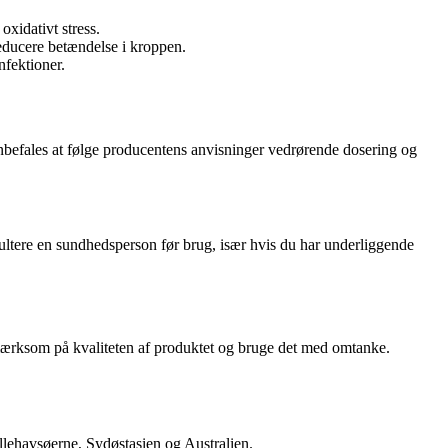
xidativt stress.
educere betændelse i kroppen.
nfektioner.
 anbefales at følge producentens anvisninger vedrørende dosering og
sultere en sundhedsperson før brug, især hvis du har underliggende
opmærksom på kvaliteten af produktet og bruge det med omtanke.
illehavsøerne, Sydøstasien og Australien.