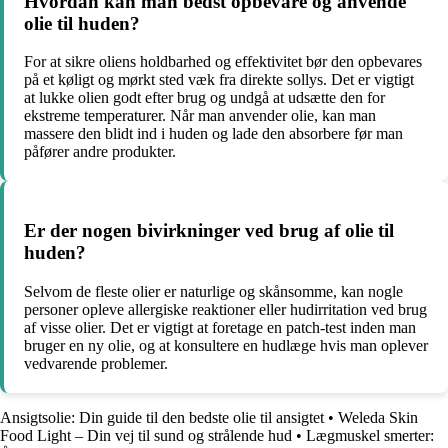
Hvordan kan man bedst opbevare og anvende
olie til huden?
For at sikre oliens holdbarhed og effektivitet bør den opbevares
på et køligt og mørkt sted væk fra direkte sollys. Det er vigtigt
at lukke olien godt efter brug og undgå at udsætte den for
ekstreme temperaturer. Når man anvender olie, kan man
massere den blidt ind i huden og lade den absorbere før man
påfører andre produkter.
Er der nogen bivirkninger ved brug af olie til
huden?
Selvom de fleste olier er naturlige og skånsomme, kan nogle
personer opleve allergiske reaktioner eller hudirritation ved brug
af visse olier. Det er vigtigt at foretage en patch-test inden man
bruger en ny olie, og at konsultere en hudlæge hvis man oplever
vedvarende problemer.
Ansigtsolie: Din guide til den bedste olie til ansigtet
•
Weleda Skin
Food Light – Din vej til sund og strålende hud
•
Lægmuskel smerter: