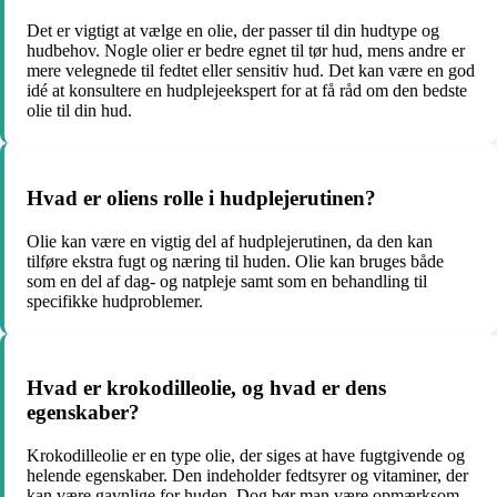
Det er vigtigt at vælge en olie, der passer til din hudtype og
hudbehov. Nogle olier er bedre egnet til tør hud, mens andre er
mere velegnede til fedtet eller sensitiv hud. Det kan være en god
idé at konsultere en hudplejeekspert for at få råd om den bedste
olie til din hud.
Hvad er oliens rolle i hudplejerutinen?
Olie kan være en vigtig del af hudplejerutinen, da den kan
tilføre ekstra fugt og næring til huden. Olie kan bruges både
som en del af dag- og natpleje samt som en behandling til
specifikke hudproblemer.
Hvad er krokodilleolie, og hvad er dens
egenskaber?
Krokodilleolie er en type olie, der siges at have fugtgivende og
helende egenskaber. Den indeholder fedtsyrer og vitaminer, der
kan være gavnlige for huden. Dog bør man være opmærksom