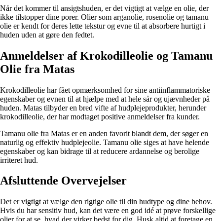
Når det kommer til ansigtshuden, er det vigtigt at vælge en olie, der
ikke tilstopper dine porer. Olier som arganolie, rosenolie og tamanu
olie er kendt for deres lette tekstur og evne til at absorbere hurtigt i
huden uden at gøre den fedtet.
Anmeldelser af Krokodilleolie og Tamanu
Olie fra Matas
Krokodilleolie har fået opmærksomhed for sine antiinflammatoriske
egenskaber og evnen til at hjælpe med at hele sår og ujævnheder på
huden. Matas tilbyder en bred vifte af hudplejeprodukter, herunder
krokodilleolie, der har modtaget positive anmeldelser fra kunder.
Tamanu olie fra Matas er en anden favorit blandt dem, der søger en
naturlig og effektiv hudplejeolie. Tamanu olie siges at have helende
egenskaber og kan bidrage til at reducere ardannelse og berolige
irriteret hud.
Afsluttende Overvejelser
Det er vigtigt at vælge den rigtige olie til din hudtype og dine behov.
Hvis du har sensitiv hud, kan det være en god idé at prøve forskellige
olier for at se, hvad der virker bedst for dig. Husk altid at foretage en